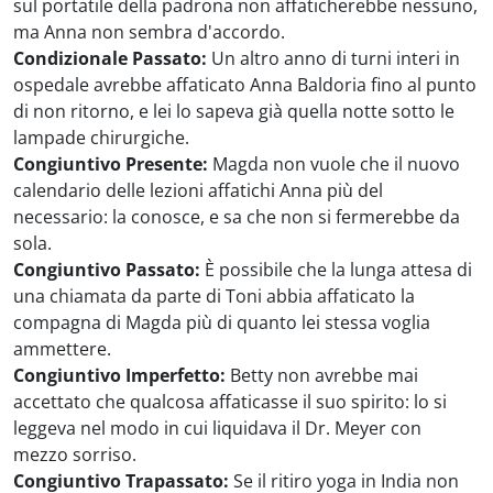
sul portatile della padrona non affaticherebbe nessuno,
ma Anna non sembra d'accordo.
Condizionale Passato:
Un altro anno di turni interi in
ospedale avrebbe affaticato Anna Baldoria fino al punto
di non ritorno, e lei lo sapeva già quella notte sotto le
lampade chirurgiche.
Congiuntivo Presente:
Magda non vuole che il nuovo
calendario delle lezioni affatichi Anna più del
necessario: la conosce, e sa che non si fermerebbe da
sola.
Congiuntivo Passato:
È possibile che la lunga attesa di
una chiamata da parte di Toni abbia affaticato la
compagna di Magda più di quanto lei stessa voglia
ammettere.
Congiuntivo Imperfetto:
Betty non avrebbe mai
accettato che qualcosa affaticasse il suo spirito: lo si
leggeva nel modo in cui liquidava il Dr. Meyer con
mezzo sorriso.
Congiuntivo Trapassato:
Se il ritiro yoga in India non