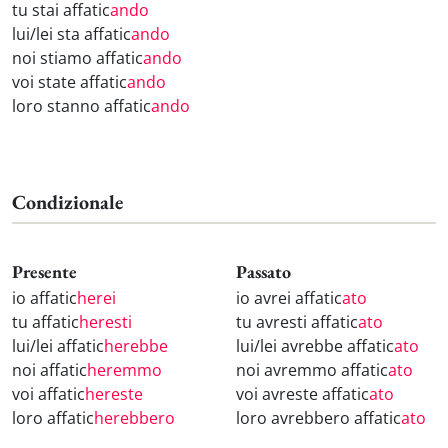
tu stai affatic
ando
lui/lei sta affatic
ando
noi stiamo affatic
ando
voi state affatic
ando
loro stanno affatic
ando
Condizionale
Presente
Passato
io affatic
herei
io avrei affatic
ato
tu affatic
heresti
tu avresti affatic
ato
lui/lei affatic
herebbe
lui/lei avrebbe affatic
ato
noi affatic
heremmo
noi avremmo affatic
ato
voi affatic
hereste
voi avreste affatic
ato
loro affatic
herebbero
loro avrebbero affatic
ato