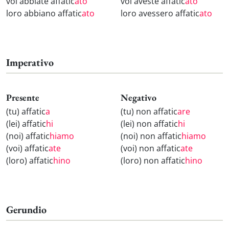
voi abbiate affatic
ato
voi aveste affatic
ato
loro abbiano affatic
ato
loro avessero affatic
ato
Imperativo
Presente
Negativo
(tu) affatic
a
(tu) non affatic
are
(lei) affatic
hi
(lei) non affatic
hi
(noi) affatic
hiamo
(noi) non affatic
hiamo
(voi) affatic
ate
(voi) non affatic
ate
(loro) affatic
hino
(loro) non affatic
hino
Gerundio