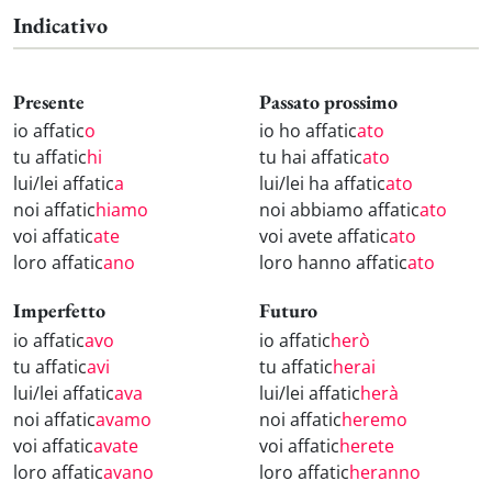
Indicativo
Presente
Passato prossimo
io affatic
o
io ho affatic
ato
tu affatic
hi
tu hai affatic
ato
lui/lei affatic
a
lui/lei ha affatic
ato
noi affatic
hiamo
noi abbiamo affatic
ato
voi affatic
ate
voi avete affatic
ato
loro affatic
ano
loro hanno affatic
ato
Imperfetto
Futuro
io affatic
avo
io affatic
herò
tu affatic
avi
tu affatic
herai
lui/lei affatic
ava
lui/lei affatic
herà
noi affatic
avamo
noi affatic
heremo
voi affatic
avate
voi affatic
herete
loro affatic
avano
loro affatic
heranno