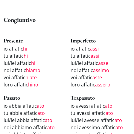
Congiuntivo
Presente
Imperfetto
io affatic
hi
io affatic
assi
tu affatic
hi
tu affatic
assi
lui/lei affatic
hi
lui/lei affatic
asse
noi affatic
hiamo
noi affatic
assimo
voi affatic
hiate
voi affatic
aste
loro affatic
hino
loro affatic
assero
Passato
Trapassato
io abbia affatic
ato
io avessi affatic
ato
tu abbia affatic
ato
tu avessi affatic
ato
lui/lei abbia affatic
ato
lui/lei avesse affatic
ato
noi abbiamo affatic
ato
noi avessimo affatic
ato