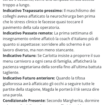
troppo a lungo.
Indicativo Trapassato prossimo:
Il maschilismo dei
colleghi aveva affaticato la neurochirurga ben prima
che lo stress clinico le facesse quasi toccare il
pavimento della sala operatoria.
Indicativo Passato remoto:
La prima settimana di
insegnamento online affaticò la coach d'italiano più di
quanto si aspettasse: sorridere allo schermo è un
lavoro diverso, ma non meno stancante.
Indicativo Futuro:
Se Carlotta insiste a proporre il suo
menu carnivoro a ogni cena di famiglia, affaticherà la
pazienza vegetariana della sorella fino all'ultima battuta
tagliente.
Indicativo Futuro anteriore:
Quando la tifosa
giallorossa avrà affaticato gli occhi a seguire tutte le
partite della stagione, Magda le porterà il tè senza dire
una parola.
Condizionale Presente:
Secondo Margherita, dormire