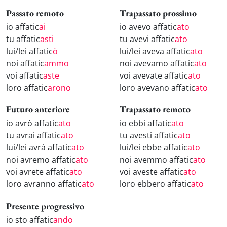
Passato remoto
Trapassato prossimo
io affatic
ai
io avevo affatic
ato
tu affatic
asti
tu avevi affatic
ato
lui/lei affatic
ò
lui/lei aveva affatic
ato
noi affatic
ammo
noi avevamo affatic
ato
voi affatic
aste
voi avevate affatic
ato
loro affatic
arono
loro avevano affatic
ato
Futuro anteriore
Trapassato remoto
io avrò affatic
ato
io ebbi affatic
ato
tu avrai affatic
ato
tu avesti affatic
ato
lui/lei avrà affatic
ato
lui/lei ebbe affatic
ato
noi avremo affatic
ato
noi avemmo affatic
ato
voi avrete affatic
ato
voi aveste affatic
ato
loro avranno affatic
ato
loro ebbero affatic
ato
Presente progressivo
io sto affatic
ando