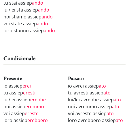
tu stai assiep
ando
lui/lei sta assiep
ando
noi stiamo assiep
ando
voi state assiep
ando
loro stanno assiep
ando
Condizionale
Presente
Passato
io assiep
erei
io avrei assiep
ato
tu assiep
eresti
tu avresti assiep
ato
lui/lei assiep
erebbe
lui/lei avrebbe assiep
ato
noi assiep
eremmo
noi avremmo assiep
ato
voi assiep
ereste
voi avreste assiep
ato
loro assiep
erebbero
loro avrebbero assiep
ato