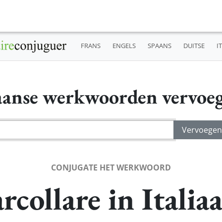
FRANS
ENGELS
SPAANS
DUITSE
I
iaanse werkwoorden vervoe
CONJUGATE HET WERKWOORD
rcollare in Italia