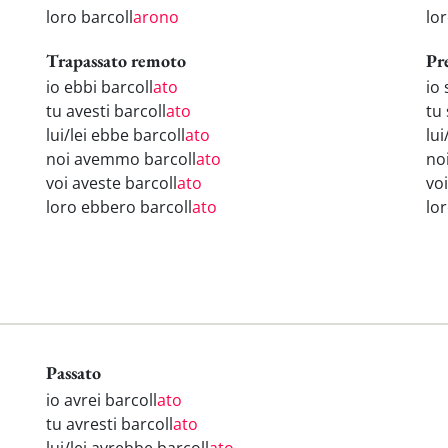
loro barcoll
arono
lo
Trapassato remoto
Pr
io ebbi barcoll
ato
io 
tu avesti barcoll
ato
tu 
lui/lei ebbe barcoll
ato
lui
noi avemmo barcoll
ato
no
voi aveste barcoll
ato
voi
loro ebbero barcoll
ato
lo
Passato
io avrei barcoll
ato
tu avresti barcoll
ato