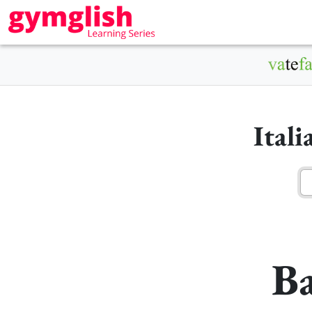
Ital
Ba