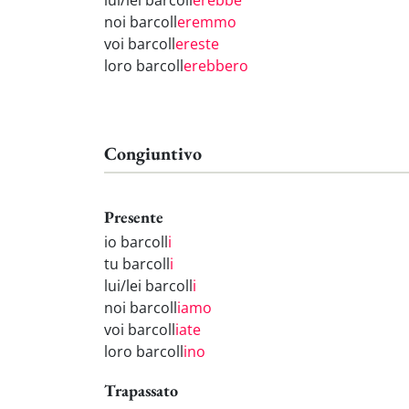
lui/lei barcoll
erebbe
noi barcoll
eremmo
voi barcoll
ereste
loro barcoll
erebbero
Congiuntivo
Presente
io barcoll
i
tu barcoll
i
lui/lei barcoll
i
noi barcoll
iamo
voi barcoll
iate
loro barcoll
ino
Trapassato