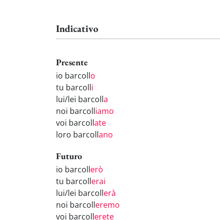
Indicativo
Presente
io barcoll
o
tu barcoll
i
lui/lei barcoll
a
noi barcoll
iamo
voi barcoll
ate
loro barcoll
ano
Futuro
io barcoll
erò
tu barcoll
erai
lui/lei barcoll
erà
noi barcoll
eremo
voi barcoll
erete