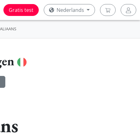
Gratis test
Nederlands
TALIAANS
gen
ans