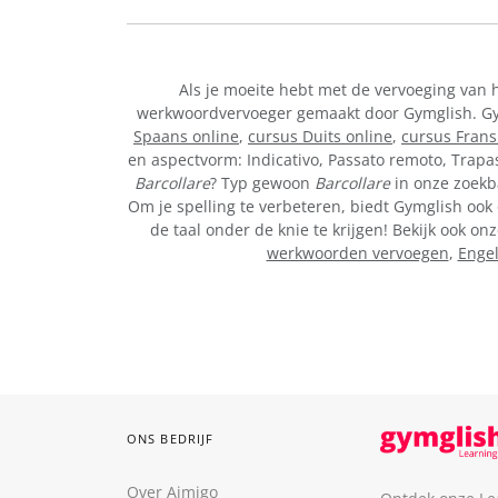
Als je moeite hebt met de vervoeging van 
werkwoordvervoeger gemaakt door Gymglish. Gymg
Spaans online
,
cursus Duits online
,
cursus Frans
en aspectvorm: Indicativo, Passato remoto, Trapa
Barcollare
? Typ gewoon
Barcollare
in onze zoekba
Om je spelling te verbeteren, biedt Gymglish ook 
de taal onder de knie te krijgen! Bekijk ook 
werkwoorden vervoegen
,
Enge
ONS BEDRIJF
Over Aimigo