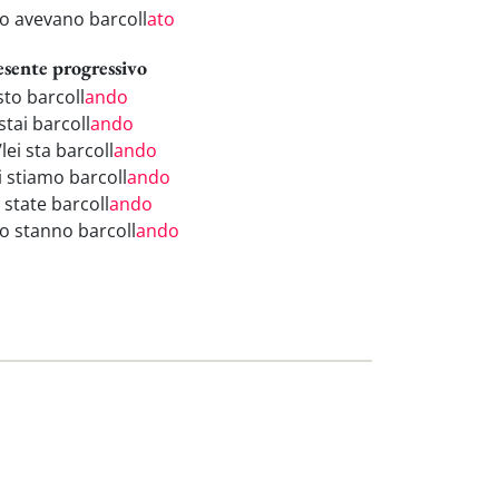
ro avevano barcoll
ato
esente progressivo
sto barcoll
ando
stai barcoll
ando
/lei sta barcoll
ando
i stiamo barcoll
ando
 state barcoll
ando
ro stanno barcoll
ando