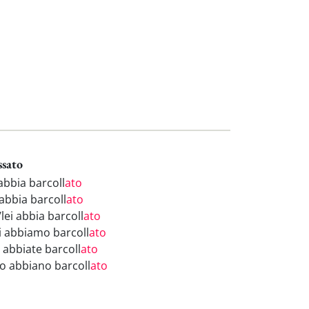
ssato
abbia barcoll
ato
 abbia barcoll
ato
/lei abbia barcoll
ato
i abbiamo barcoll
ato
 abbiate barcoll
ato
ro abbiano barcoll
ato