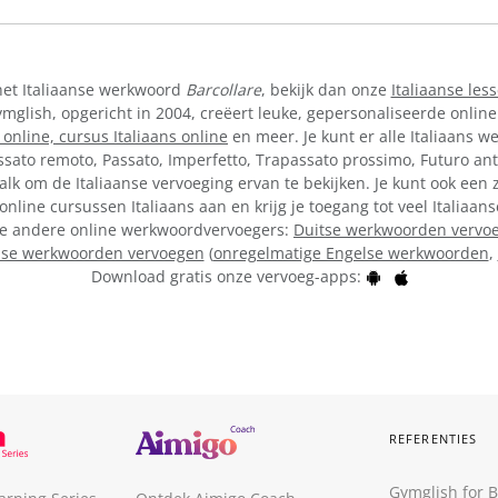
het Italiaanse werkwoord
Barcollare
, bekijk dan onze
Italiaanse les
lish, opgericht in 2004, creëert leuke, gepersonaliseerde online
 online,
cursus Italiaans online
en meer. Je kunt er alle Italiaans w
ssato remoto, Passato, Imperfetto, Trapassato prossimo, Futuro ant
lk om de Italiaanse vervoeging ervan te bekijken. Je kunt ook een 
online cursussen Italiaans aan en krijg je toegang tot veel Italiaa
onze andere online werkwoordvervoegers:
Duitse werkwoorden vervo
lse werkwoorden vervoegen
(
onregelmatige Engelse werkwoorden
,
Download gratis onze vervoeg-apps:
REFERENTIES
Gymglish for 