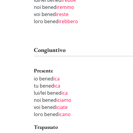
lui/lei bened
irebbe
noi bened
iremmo
voi bened
ireste
loro bened
irebbero
Congiuntivo
Presente
io bened
ica
tu bened
ica
lui/lei bened
ica
noi bened
iciamo
voi bened
iciate
loro bened
icano
Trapassato