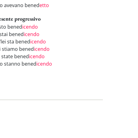
ro avevano bened
etto
esente progressivo
 sto bened
icendo
 stai bened
icendo
/lei sta bened
icendo
i stiamo bened
icendo
i state bened
icendo
ro stanno bened
icendo