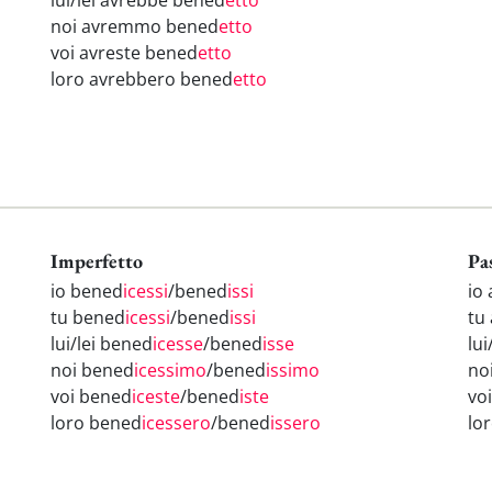
lui/lei avrebbe bened
etto
noi avremmo bened
etto
voi avreste bened
etto
loro avrebbero bened
etto
Imperfetto
Pa
io bened
icessi
/bened
issi
io
tu bened
icessi
/bened
issi
tu
lui/lei bened
icesse
/bened
isse
lui
noi bened
icessimo
/bened
issimo
no
voi bened
iceste
/bened
iste
vo
loro bened
icessero
/bened
issero
lo