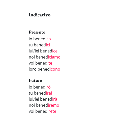
Indicativo
Presente
io bened
ico
tu bened
ici
lui/lei bened
ice
noi bened
iciamo
voi bened
ite
loro bened
icono
Futuro
io bened
irò
tu bened
irai
lui/lei bened
irà
noi bened
iremo
voi bened
irete