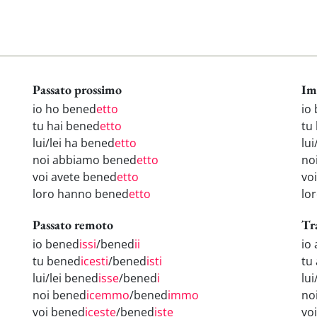
Passato prossimo
Im
io ho bened
etto
io
tu hai bened
etto
tu
lui/lei ha bened
etto
lui
noi abbiamo bened
etto
no
voi avete bened
etto
vo
loro hanno bened
etto
lo
Passato remoto
Tr
io bened
issi
/bened
ii
io
tu bened
icesti
/bened
isti
tu
lui/lei bened
isse
/bened
i
lu
noi bened
icemmo
/bened
immo
no
voi bened
iceste
/bened
iste
vo