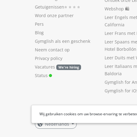
Ontdek onze Le
Getuigenissen
⭐️ ⭐️ ⭐️ ⭐️
Webshop 🛍
Word onze partner
Leer Engels me
Pers
California
Blog
Leer Frans met 
Gymglish als een geschenk
Leer Spaans me
Hotel Borbollón
Neem contact op
Leer Duits met
Privacy policy
Leer Italiaans 
Vacatures
We're hiring
Baldoria
Status
Gymglish for A
Gymglish for iO
Wij gebruiken cookies om uw browse-ervaring te verbete
Nederlands