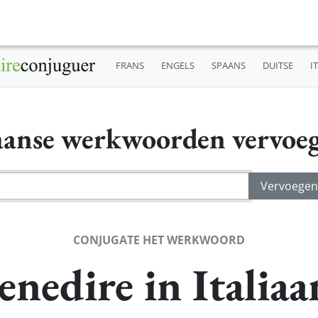
FRANS
ENGELS
SPAANS
DUITSE
I
iaanse werkwoorden vervoe
CONJUGATE HET WERKWOORD
enedire in Italiaa