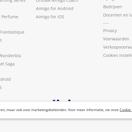
arning Series
Ontdek Aimigo Coach
Bedrijven
Aimigo for Android
Docenten en t
t Perfume
Aimigo for iOS
----
Privacy
Frantastique
Voorwaarden
t
Verkoopvoorw
Cookies instel
 Wunderbla
met Saga
ndroid
S
ren, maar ook voor marketingdoeleinden. Voor meer informatie, zie onze
Cookie 