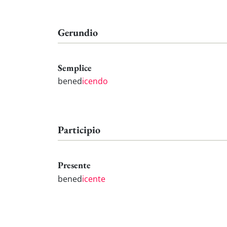
Gerundio
Semplice
bened
icendo
Participio
Presente
bened
icente