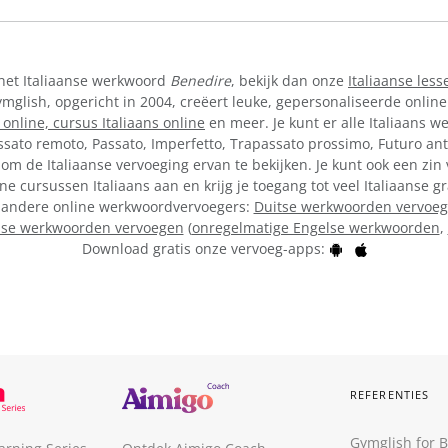
 het Italiaanse werkwoord
Benedire
, bekijk dan onze
Italiaanse less
lish, opgericht in 2004, creëert leuke, gepersonaliseerde online
 online,
cursus Italiaans online
en meer. Je kunt er alle Italiaans w
ssato remoto, Passato, Imperfetto, Trapassato prossimo, Futuro ant
om de Italiaanse vervoeging ervan te bekijken. Je kunt ook een zin
ine cursussen Italiaans aan en krijg je toegang tot veel Italiaanse
ze andere online werkwoordvervoegers:
Duitse werkwoorden vervoe
lse werkwoorden vervoegen
(
onregelmatige Engelse werkwoorden
,
Download gratis onze vervoeg-apps:
REFERENTIES
Gymglish for 