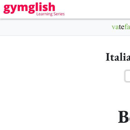
Ital
B