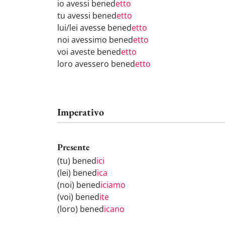
io avessi bened
etto
tu avessi bened
etto
lui/lei avesse bened
etto
noi avessimo bened
etto
voi aveste bened
etto
loro avessero bened
etto
Imperativo
Presente
(tu) bened
ici
(lei) bened
ica
(noi) bened
iciamo
(voi) bened
ite
(loro) bened
icano