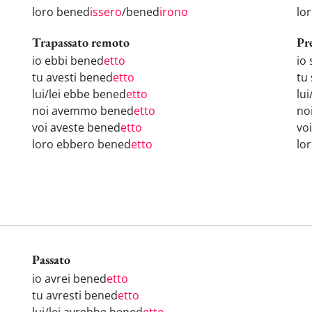
loro bened
issero
/bened
irono
lo
Trapassato remoto
Pr
io ebbi bened
etto
io
tu avesti bened
etto
tu
lui/lei ebbe bened
etto
lui
noi avemmo bened
etto
no
voi aveste bened
etto
vo
loro ebbero bened
etto
lo
Passato
io avrei bened
etto
tu avresti bened
etto