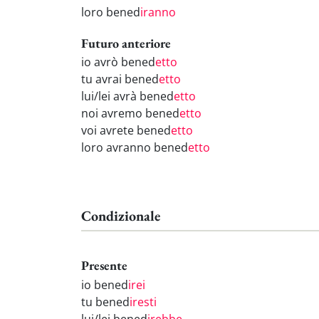
loro bened
iranno
Futuro anteriore
io avrò bened
etto
tu avrai bened
etto
lui/lei avrà bened
etto
noi avremo bened
etto
voi avrete bened
etto
loro avranno bened
etto
Condizionale
Presente
io bened
irei
tu bened
iresti