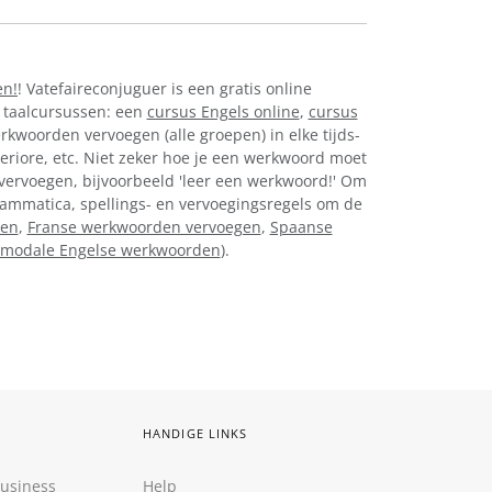
en!
! Vatefaireconjuguer is een gratis online
 taalcursussen: een
cursus Engels online
,
cursus
erkwoorden vervoegen (alle groepen) in elke tijds-
eriore, etc. Niet zeker hoe je een werkwoord moet
 vervoegen, bijvoorbeeld 'leer een werkwoord!' Om
 grammatica, spellings- en vervoegingsregels om de
gen
,
Franse werkwoorden vervoegen
,
Spaanse
modale Engelse werkwoorden
).
HANDIGE LINKS
Business
Help