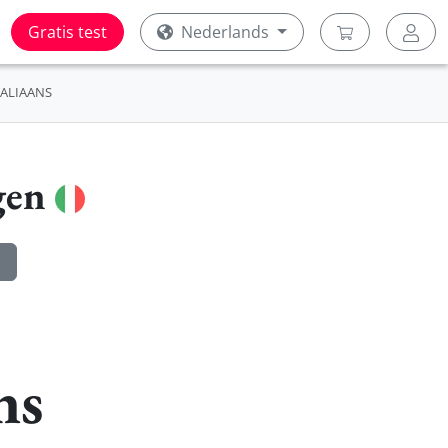
Gratis test
Nederlands
TALIAANS
gen
ns