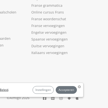
Franse grammatica
aalscholen
Online cursus Frans
Franse woordenschat
Franse vervoegingen
Engelse vervoegingen
aarden
Spaanse vervoegingen
len
Duitse vervoegingen
Italiaans vervoegingen
Beleid
.
Instellingen
Accepteren
©Aimigo 2026