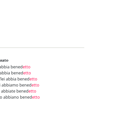
ssato
 abbia bened
etto
 abbia bened
etto
/lei abbia bened
etto
i abbiamo bened
etto
i abbiate bened
etto
ro abbiano bened
etto