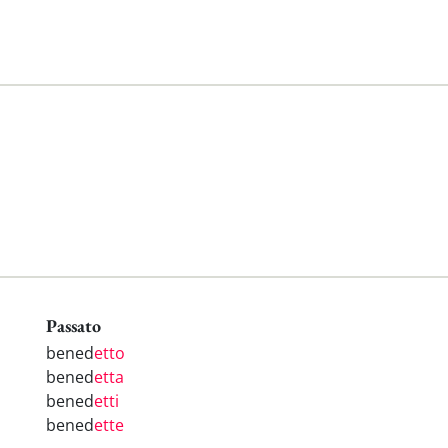
Passato
bened
etto
bened
etta
bened
etti
bened
ette