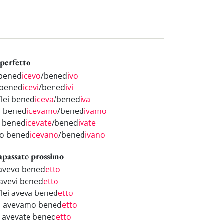
perfetto
 bened
icevo
/bened
ivo
 bened
icevi
/bened
ivi
/lei bened
iceva
/bened
iva
i bened
icevamo
/bened
ivamo
i bened
icevate
/bened
ivate
ro bened
icevano
/bened
ivano
apassato prossimo
 avevo bened
etto
 avevi bened
etto
i/lei aveva bened
etto
i avevamo bened
etto
i avevate bened
etto