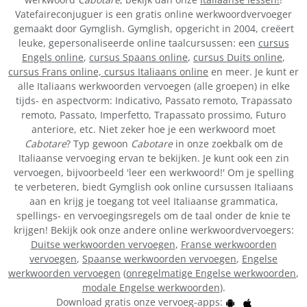
Vatefaireconjuguer is een gratis online werkwoordvervoeger
gemaakt door Gymglish. Gymglish, opgericht in 2004, creëert
leuke, gepersonaliseerde online taalcursussen: een
cursus
Engels online
,
cursus Spaans online
,
cursus Duits online
,
cursus Frans online,
cursus Italiaans online
en meer. Je kunt er
alle Italiaans werkwoorden vervoegen (alle groepen) in elke
tijds- en aspectvorm: Indicativo, Passato remoto, Trapassato
remoto, Passato, Imperfetto, Trapassato prossimo, Futuro
anteriore, etc. Niet zeker hoe je een werkwoord moet
Cabotare
? Typ gewoon
Cabotare
in onze zoekbalk om de
Italiaanse vervoeging ervan te bekijken. Je kunt ook een zin
vervoegen, bijvoorbeeld 'leer een werkwoord!' Om je spelling
te verbeteren, biedt Gymglish ook online cursussen Italiaans
aan en krijg je toegang tot veel Italiaanse grammatica,
spellings- en vervoegingsregels om de taal onder de knie te
krijgen! Bekijk ook onze andere online werkwoordvervoegers:
Duitse werkwoorden vervoegen
,
Franse werkwoorden
vervoegen
,
Spaanse werkwoorden vervoegen
,
Engelse
werkwoorden vervoegen
(
onregelmatige Engelse werkwoorden
,
modale Engelse werkwoorden
).
Download gratis onze vervoeg-apps: