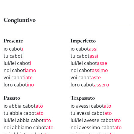
Congiuntivo
Presente
Imperfetto
io cabot
i
io cabot
assi
tu cabot
i
tu cabot
assi
lui/lei cabot
i
lui/lei cabot
asse
noi cabot
iamo
noi cabot
assimo
voi cabot
iate
voi cabot
aste
loro cabot
ino
loro cabot
assero
Passato
Trapassato
io abbia cabot
ato
io avessi cabot
ato
tu abbia cabot
ato
tu avessi cabot
ato
lui/lei abbia cabot
ato
lui/lei avesse cabot
ato
noi abbiamo cabot
ato
noi avessimo cabot
ato