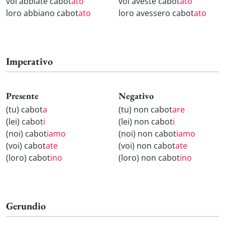
voi abbiate cabot
ato
voi aveste cabot
ato
loro abbiano cabot
ato
loro avessero cabot
ato
Imperativo
Presente
Negativo
(tu) cabot
a
(tu) non cabot
are
(lei) cabot
i
(lei) non cabot
i
(noi) cabot
iamo
(noi) non cabot
iamo
(voi) cabot
ate
(voi) non cabot
ate
(loro) cabot
ino
(loro) non cabot
ino
Gerundio