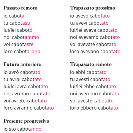
Passato remoto
Trapassato prossimo
io cabot
ai
io avevo cabot
ato
tu cabot
asti
tu avevi cabot
ato
lui/lei cabot
ò
lui/lei aveva cabot
ato
noi cabot
ammo
noi avevamo cabot
ato
voi cabot
aste
voi avevate cabot
ato
loro cabot
arono
loro avevano cabot
ato
Futuro anteriore
Trapassato remoto
io avrò cabot
ato
io ebbi cabot
ato
tu avrai cabot
ato
tu avesti cabot
ato
lui/lei avrà cabot
ato
lui/lei ebbe cabot
ato
noi avremo cabot
ato
noi avemmo cabot
ato
voi avrete cabot
ato
voi aveste cabot
ato
loro avranno cabot
ato
loro ebbero cabot
ato
Presente progressivo
io sto cabot
ando