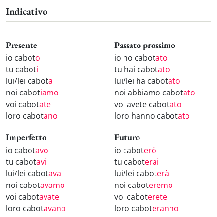
Indicativo
Presente
Passato prossimo
io cabot
o
io ho cabot
ato
tu cabot
i
tu hai cabot
ato
lui/lei cabot
a
lui/lei ha cabot
ato
noi cabot
iamo
noi abbiamo cabot
ato
voi cabot
ate
voi avete cabot
ato
loro cabot
ano
loro hanno cabot
ato
Imperfetto
Futuro
io cabot
avo
io cabot
erò
tu cabot
avi
tu cabot
erai
lui/lei cabot
ava
lui/lei cabot
erà
noi cabot
avamo
noi cabot
eremo
voi cabot
avate
voi cabot
erete
loro cabot
avano
loro cabot
eranno