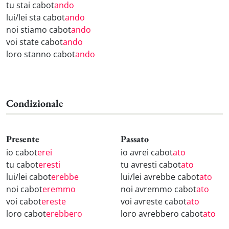
tu stai cabot
ando
lui/lei sta cabot
ando
noi stiamo cabot
ando
voi state cabot
ando
loro stanno cabot
ando
Condizionale
Presente
Passato
io cabot
erei
io avrei cabot
ato
tu cabot
eresti
tu avresti cabot
ato
lui/lei cabot
erebbe
lui/lei avrebbe cabot
ato
noi cabot
eremmo
noi avremmo cabot
ato
voi cabot
ereste
voi avreste cabot
ato
loro cabot
erebbero
loro avrebbero cabot
ato