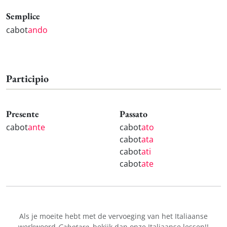
Semplice
cabot
ando
Participio
Presente
Passato
cabot
ante
cabot
ato
cabot
ata
cabot
ati
cabot
ate
Als je moeite hebt met de vervoeging van het Italiaanse
werkwoord
Cabotare
, bekijk dan onze
Italiaanse lessen!
!