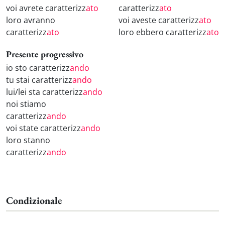
voi avrete caratterizz
ato
caratterizz
ato
loro avranno
voi aveste caratterizz
ato
caratterizz
ato
loro ebbero caratterizz
ato
Presente progressivo
io sto caratterizz
ando
tu stai caratterizz
ando
lui/lei sta caratterizz
ando
noi stiamo
caratterizz
ando
voi state caratterizz
ando
loro stanno
caratterizz
ando
Condizionale