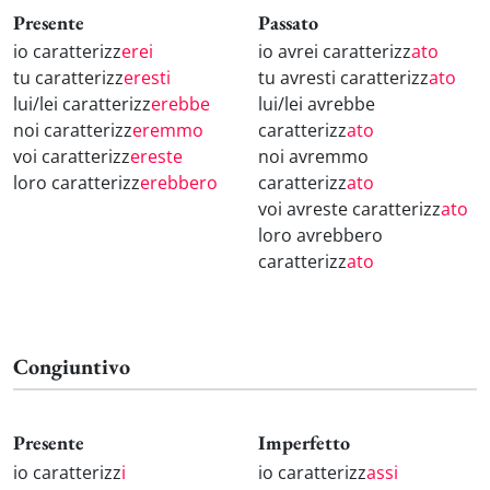
Presente
Passato
io caratterizz
erei
io avrei caratterizz
ato
tu caratterizz
eresti
tu avresti caratterizz
ato
lui/lei caratterizz
erebbe
lui/lei avrebbe
noi caratterizz
eremmo
caratterizz
ato
voi caratterizz
ereste
noi avremmo
loro caratterizz
erebbero
caratterizz
ato
voi avreste caratterizz
ato
loro avrebbero
caratterizz
ato
Congiuntivo
Presente
Imperfetto
io caratterizz
i
io caratterizz
assi