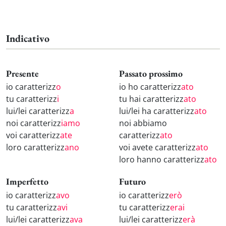
Indicativo
Presente
Passato prossimo
io caratterizz
o
io ho caratterizz
ato
tu caratterizz
i
tu hai caratterizz
ato
lui/lei caratterizz
a
lui/lei ha caratterizz
ato
noi caratterizz
iamo
noi abbiamo
voi caratterizz
ate
caratterizz
ato
loro caratterizz
ano
voi avete caratterizz
ato
loro hanno caratterizz
ato
Imperfetto
Futuro
io caratterizz
avo
io caratterizz
erò
tu caratterizz
avi
tu caratterizz
erai
lui/lei caratterizz
ava
lui/lei caratterizz
erà