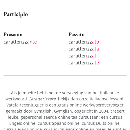
Participio
Presente
Passato
caratterizz
ante
caratterizz
ato
caratterizz
ata
caratterizz
ati
caratterizz
ate
Als je moeite hebt met de vervoeging van het Italiaanse
werkwoord
Caratterizzare
, bekijk dan onze
Italiaanse lessen!
!
Vatefaireconjuguer is een gratis online werkwoordvervoeger
gemaakt door Gymglish. Gymglish, opgericht in 2004, creëert
leuke, gepersonaliseerde online taalcursussen: een
cursus
Engels online
,
cursus Spaans online
,
cursus Duits online
,
cursus Frans online,
cursus Italiaans online
en meer. Je kunt er