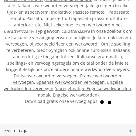
alle Italiaans werkwoorden vervoegen (alle groepen) in elke
tijds- en aspectvorm: Indicativo, Passato remoto, Trapassato
remoto, Passato, Imperfetto, Trapassato prossimo, Futuro
anteriore, etc. Niet zeker hoe je een werkwoord moet
Caratterizzare
? Typ gewoon
Caratterizzare
in onze zoekbalk om
de Italiaanse vervoeging ervan te bekijken. Je kunt ook een zin
vervoegen, bijvoorbeeld 'leer een werkwoord!' Om je spelling
te verbeteren, biedt Gymglish ook online cursussen Italiaans
aan en krijg je toegang tot veel Italiaanse grammatica,
spellings- en vervoegingsregels om de taal onder de knie te
krijgen! Bekijk ook onze andere online werkwoordvervoegers:
Duitse werkwoorden vervoegen
,
Franse werkwoorden
vervoegen
,
Spaanse werkwoorden vervoegen
,
Engelse
werkwoorden vervoegen
(
onregelmatige Engelse werkwoorden
,
modale Engelse werkwoorden
).
Download gratis onze vervoeg-apps:
ONS BEDRIJF