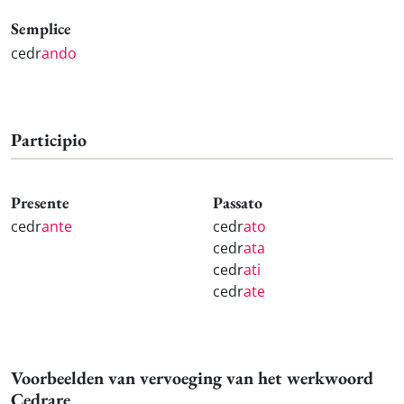
Semplice
cedr
ando
Participio
Presente
Passato
cedr
ante
cedr
ato
cedr
ata
cedr
ati
cedr
ate
Voorbeelden van vervoeging van het werkwoord
Cedrare