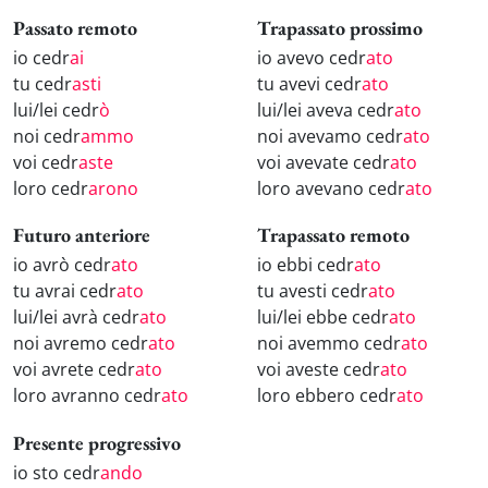
Passato remoto
Trapassato prossimo
io cedr
ai
io avevo cedr
ato
tu cedr
asti
tu avevi cedr
ato
lui/lei cedr
ò
lui/lei aveva cedr
ato
noi cedr
ammo
noi avevamo cedr
ato
voi cedr
aste
voi avevate cedr
ato
loro cedr
arono
loro avevano cedr
ato
Futuro anteriore
Trapassato remoto
io avrò cedr
ato
io ebbi cedr
ato
tu avrai cedr
ato
tu avesti cedr
ato
lui/lei avrà cedr
ato
lui/lei ebbe cedr
ato
noi avremo cedr
ato
noi avemmo cedr
ato
voi avrete cedr
ato
voi aveste cedr
ato
loro avranno cedr
ato
loro ebbero cedr
ato
Presente progressivo
io sto cedr
ando