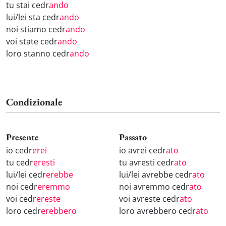
tu stai cedr
ando
lui/lei sta cedr
ando
noi stiamo cedr
ando
voi state cedr
ando
loro stanno cedr
ando
Condizionale
Presente
Passato
io cedr
erei
io avrei cedr
ato
tu cedr
eresti
tu avresti cedr
ato
lui/lei cedr
erebbe
lui/lei avrebbe cedr
ato
noi cedr
eremmo
noi avremmo cedr
ato
voi cedr
ereste
voi avreste cedr
ato
loro cedr
erebbero
loro avrebbero cedr
ato