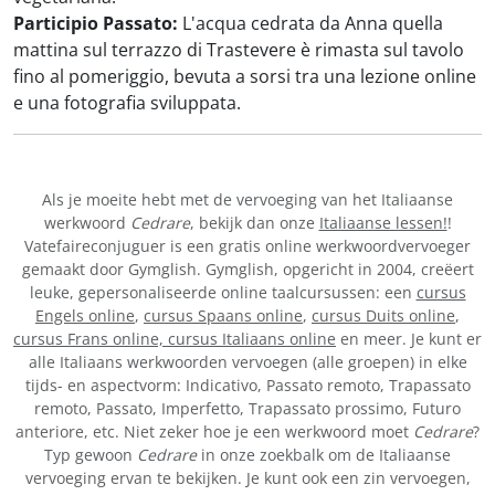
Participio Passato:
L'acqua cedrata da Anna quella
mattina sul terrazzo di Trastevere è rimasta sul tavolo
fino al pomeriggio, bevuta a sorsi tra una lezione online
e una fotografia sviluppata.
Als je moeite hebt met de vervoeging van het Italiaanse
werkwoord
Cedrare
, bekijk dan onze
Italiaanse lessen!
!
Vatefaireconjuguer is een gratis online werkwoordvervoeger
gemaakt door Gymglish. Gymglish, opgericht in 2004, creëert
leuke, gepersonaliseerde online taalcursussen: een
cursus
Engels online
,
cursus Spaans online
,
cursus Duits online
,
cursus Frans online,
cursus Italiaans online
en meer. Je kunt er
alle Italiaans werkwoorden vervoegen (alle groepen) in elke
tijds- en aspectvorm: Indicativo, Passato remoto, Trapassato
remoto, Passato, Imperfetto, Trapassato prossimo, Futuro
anteriore, etc. Niet zeker hoe je een werkwoord moet
Cedrare
?
Typ gewoon
Cedrare
in onze zoekbalk om de Italiaanse
vervoeging ervan te bekijken. Je kunt ook een zin vervoegen,