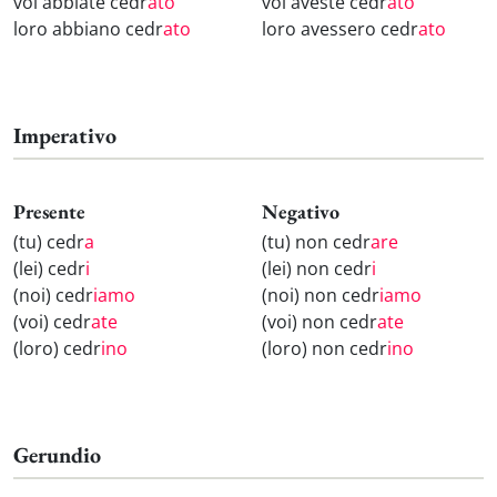
voi abbiate cedr
ato
voi aveste cedr
ato
loro abbiano cedr
ato
loro avessero cedr
ato
Imperativo
Presente
Negativo
(tu) cedr
a
(tu) non cedr
are
(lei) cedr
i
(lei) non cedr
i
(noi) cedr
iamo
(noi) non cedr
iamo
(voi) cedr
ate
(voi) non cedr
ate
(loro) cedr
ino
(loro) non cedr
ino
Gerundio