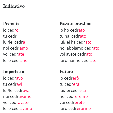
Indicativo
Presente
Passato prossimo
io cedr
o
io ho cedr
ato
tu cedr
i
tu hai cedr
ato
lui/lei cedr
a
lui/lei ha cedr
ato
noi cedr
iamo
noi abbiamo cedr
ato
voi cedr
ate
voi avete cedr
ato
loro cedr
ano
loro hanno cedr
ato
Imperfetto
Futuro
io cedr
avo
io cedr
erò
tu cedr
avi
tu cedr
erai
lui/lei cedr
ava
lui/lei cedr
erà
noi cedr
avamo
noi cedr
eremo
voi cedr
avate
voi cedr
erete
loro cedr
avano
loro cedr
eranno