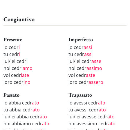
Congiuntivo
Presente
Imperfetto
io cedr
i
io cedr
assi
tu cedr
i
tu cedr
assi
lui/lei cedr
i
lui/lei cedr
asse
noi cedr
iamo
noi cedr
assimo
voi cedr
iate
voi cedr
aste
loro cedr
ino
loro cedr
assero
Passato
Trapassato
io abbia cedr
ato
io avessi cedr
ato
tu abbia cedr
ato
tu avessi cedr
ato
lui/lei abbia cedr
ato
lui/lei avesse cedr
ato
noi abbiamo cedr
ato
noi avessimo cedr
ato