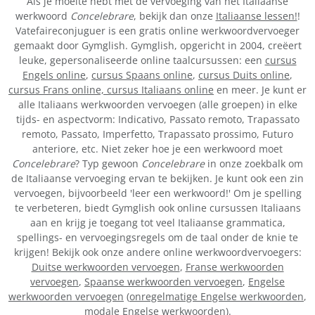
Als je moeite hebt met de vervoeging van het Italiaanse
werkwoord
Concelebrare
, bekijk dan onze
Italiaanse lessen!
!
Vatefaireconjuguer is een gratis online werkwoordvervoeger
gemaakt door Gymglish. Gymglish, opgericht in 2004, creëert
leuke, gepersonaliseerde online taalcursussen: een
cursus
Engels online
,
cursus Spaans online
,
cursus Duits online
,
cursus Frans online,
cursus Italiaans online
en meer. Je kunt er
alle Italiaans werkwoorden vervoegen (alle groepen) in elke
tijds- en aspectvorm: Indicativo, Passato remoto, Trapassato
remoto, Passato, Imperfetto, Trapassato prossimo, Futuro
anteriore, etc. Niet zeker hoe je een werkwoord moet
Concelebrare
? Typ gewoon
Concelebrare
in onze zoekbalk om
de Italiaanse vervoeging ervan te bekijken. Je kunt ook een zin
vervoegen, bijvoorbeeld 'leer een werkwoord!' Om je spelling
te verbeteren, biedt Gymglish ook online cursussen Italiaans
aan en krijg je toegang tot veel Italiaanse grammatica,
spellings- en vervoegingsregels om de taal onder de knie te
krijgen! Bekijk ook onze andere online werkwoordvervoegers:
Duitse werkwoorden vervoegen
,
Franse werkwoorden
vervoegen
,
Spaanse werkwoorden vervoegen
,
Engelse
werkwoorden vervoegen
(
onregelmatige Engelse werkwoorden
,
modale Engelse werkwoorden
).