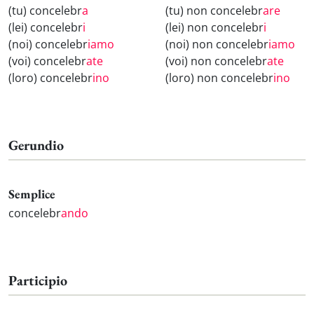
(tu) concelebr
a
(tu) non concelebr
are
(lei) concelebr
i
(lei) non concelebr
i
(noi) concelebr
iamo
(noi) non concelebr
iamo
(voi) concelebr
ate
(voi) non concelebr
ate
(loro) concelebr
ino
(loro) non concelebr
ino
Gerundio
Semplice
concelebr
ando
Participio