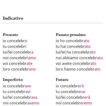
Indicativo
Presente
Passato prossimo
io concelebr
o
io ho concelebr
ato
tu concelebr
i
tu hai concelebr
ato
lui/lei concelebr
a
lui/lei ha concelebr
ato
noi concelebr
iamo
noi abbiamo concelebr
ato
voi concelebr
ate
voi avete concelebr
ato
loro concelebr
ano
loro hanno concelebr
ato
Imperfetto
Futuro
io concelebr
avo
io concelebr
erò
tu concelebr
avi
tu concelebr
erai
lui/lei concelebr
ava
lui/lei concelebr
erà
noi concelebr
avamo
noi concelebr
eremo