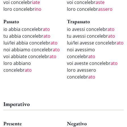
voi concelebr
iate
voi concelebr
aste
loro concelebr
ino
loro concelebr
assero
Passato
Trapassato
io abbia concelebr
ato
io avessi concelebr
ato
tu abbia concelebr
ato
tu avessi concelebr
ato
lui/lei abbia concelebr
ato
lui/lei avesse concelebr
ato
noi abbiamo concelebr
ato
noi avessimo
voi abbiate concelebr
ato
concelebr
ato
loro abbiano
voi aveste concelebr
ato
concelebr
ato
loro avessero
concelebr
ato
Imperativo
Presente
Negativo