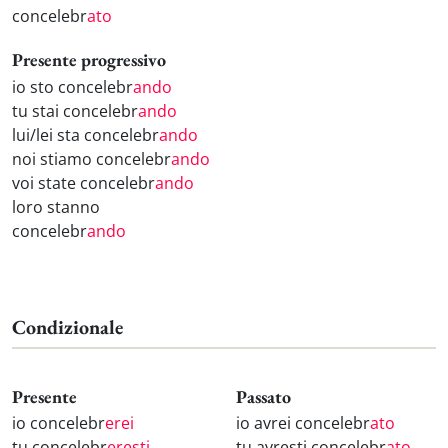
concelebr
ato
Presente progressivo
io sto concelebr
ando
tu stai concelebr
ando
lui/lei sta concelebr
ando
noi stiamo concelebr
ando
voi state concelebr
ando
loro stanno
concelebr
ando
Condizionale
Presente
Passato
io concelebr
erei
io avrei concelebr
ato
tu concelebr
eresti
tu avresti concelebr
ato