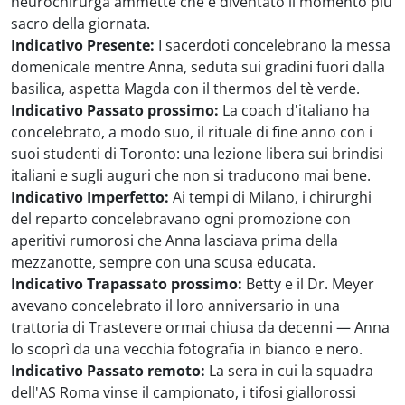
neurochirurga ammette che è diventato il momento più
sacro della giornata.
Indicativo Presente:
I sacerdoti concelebrano la messa
domenicale mentre Anna, seduta sui gradini fuori dalla
basilica, aspetta Magda con il thermos del tè verde.
Indicativo Passato prossimo:
La coach d'italiano ha
concelebrato, a modo suo, il rituale di fine anno con i
suoi studenti di Toronto: una lezione libera sui brindisi
italiani e sugli auguri che non si traducono mai bene.
Indicativo Imperfetto:
Ai tempi di Milano, i chirurghi
del reparto concelebravano ogni promozione con
aperitivi rumorosi che Anna lasciava prima della
mezzanotte, sempre con una scusa educata.
Indicativo Trapassato prossimo:
Betty e il Dr. Meyer
avevano concelebrato il loro anniversario in una
trattoria di Trastevere ormai chiusa da decenni — Anna
lo scoprì da una vecchia fotografia in bianco e nero.
Indicativo Passato remoto:
La sera in cui la squadra
dell'AS Roma vinse il campionato, i tifosi giallorossi