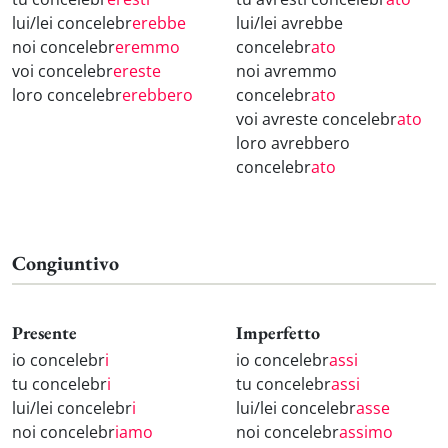
lui/lei concelebr
erebbe
lui/lei avrebbe
noi concelebr
eremmo
concelebr
ato
voi concelebr
ereste
noi avremmo
loro concelebr
erebbero
concelebr
ato
voi avreste concelebr
ato
loro avrebbero
concelebr
ato
Congiuntivo
Presente
Imperfetto
io concelebr
i
io concelebr
assi
tu concelebr
i
tu concelebr
assi
lui/lei concelebr
i
lui/lei concelebr
asse
noi concelebr
iamo
noi concelebr
assimo