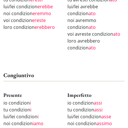
lui/lei condizion
erebbe
lui/lei avrebbe
noi condizion
eremmo
condizion
ato
voi condizion
ereste
noi avremmo
loro condizion
erebbero
condizion
ato
voi avreste condizion
ato
loro avrebbero
condizion
ato
Congiuntivo
Presente
Imperfetto
io condizion
i
io condizion
assi
tu condizion
i
tu condizion
assi
lui/lei condizion
i
lui/lei condizion
asse
noi condizion
iamo
noi condizion
assimo