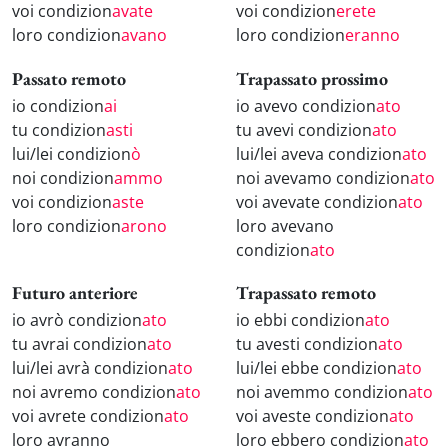
voi condizion
avate
voi condizion
erete
loro condizion
avano
loro condizion
eranno
Passato remoto
Trapassato prossimo
io condizion
ai
io avevo condizion
ato
tu condizion
asti
tu avevi condizion
ato
lui/lei condizion
ò
lui/lei aveva condizion
ato
noi condizion
ammo
noi avevamo condizion
ato
voi condizion
aste
voi avevate condizion
ato
loro condizion
arono
loro avevano
condizion
ato
Futuro anteriore
Trapassato remoto
io avrò condizion
ato
io ebbi condizion
ato
tu avrai condizion
ato
tu avesti condizion
ato
lui/lei avrà condizion
ato
lui/lei ebbe condizion
ato
noi avremo condizion
ato
noi avemmo condizion
ato
voi avrete condizion
ato
voi aveste condizion
ato
loro avranno
loro ebbero condizion
ato