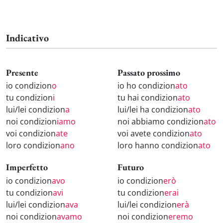
Indicativo
Presente
Passato prossimo
io condizion
o
io ho condizion
ato
tu condizion
i
tu hai condizion
ato
lui/lei condizion
a
lui/lei ha condizion
ato
noi condizion
iamo
noi abbiamo condizion
ato
voi condizion
ate
voi avete condizion
ato
loro condizion
ano
loro hanno condizion
ato
Imperfetto
Futuro
io condizion
avo
io condizion
erò
tu condizion
avi
tu condizion
erai
lui/lei condizion
ava
lui/lei condizion
erà
noi condizion
avamo
noi condizion
eremo