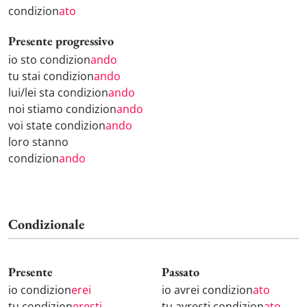
condizion
ato
Presente progressivo
io sto condizion
ando
tu stai condizion
ando
lui/lei sta condizion
ando
noi stiamo condizion
ando
voi state condizion
ando
loro stanno
condizion
ando
Condizionale
Presente
Passato
io condizion
erei
io avrei condizion
ato
tu condizion
eresti
tu avresti condizion
ato