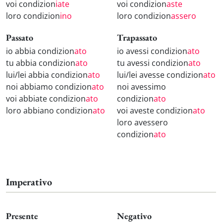
voi condizion
iate
voi condizion
aste
loro condizion
ino
loro condizion
assero
Passato
Trapassato
io abbia condizion
ato
io avessi condizion
ato
tu abbia condizion
ato
tu avessi condizion
ato
lui/lei abbia condizion
ato
lui/lei avesse condizion
ato
noi abbiamo condizion
ato
noi avessimo
voi abbiate condizion
ato
condizion
ato
loro abbiano condizion
ato
voi aveste condizion
ato
loro avessero
condizion
ato
Imperativo
Presente
Negativo