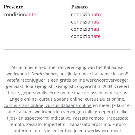
Presente
Passato
condizion
ante
condizion
ato
condizion
ata
condizion
ati
condizion
ate
Als je moeite hebt met de vervoeging van het Italiaanse
werkwoord
Condizionare
, bekijk dan onze
Italiaanse lessen!
!
Vatefaireconjuguer is een gratis online werkwoordvervoeger
gemaakt door Gymglish. Gymglish, opgericht in 2004, creëert
leuke, gepersonaliseerde online taalcursussen: een
cursus
Engels online
,
cursus Spaans online
,
cursus Duits online
,
cursus Frans online,
cursus Italiaans online
en meer. Je kunt er
alle Italiaans werkwoorden vervoegen (alle groepen) in elke
tijds- en aspectvorm: Indicativo, Passato remoto, Trapassato
remoto, Passato, Imperfetto, Trapassato prossimo, Futuro
anteriore, etc. Niet zeker hoe je een werkwoord moet