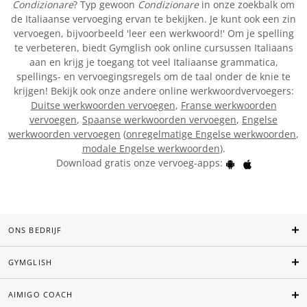
Condizionare
? Typ gewoon
Condizionare
in onze zoekbalk om
de Italiaanse vervoeging ervan te bekijken. Je kunt ook een zin
vervoegen, bijvoorbeeld 'leer een werkwoord!' Om je spelling
te verbeteren, biedt Gymglish ook online cursussen Italiaans
aan en krijg je toegang tot veel Italiaanse grammatica,
spellings- en vervoegingsregels om de taal onder de knie te
krijgen! Bekijk ook onze andere online werkwoordvervoegers:
Duitse werkwoorden vervoegen
,
Franse werkwoorden
vervoegen
,
Spaanse werkwoorden vervoegen
,
Engelse
werkwoorden vervoegen
(
onregelmatige Engelse werkwoorden
,
modale Engelse werkwoorden
).
Download gratis onze vervoeg-apps:
ONS BEDRIJF
GYMGLISH
AIMIGO COACH