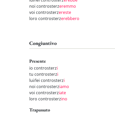
lui/lei controsterz
erebbe
noi controsterz
eremmo
voi controsterz
ereste
loro controsterz
erebbero
Congiuntivo
Presente
io controsterz
i
tu controsterz
i
lui/lei controsterz
i
noi controsterz
iamo
voi controsterz
iate
loro controsterz
ino
Trapassato