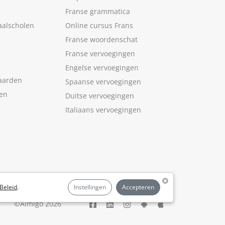
Franse grammatica
aalscholen
Online cursus Frans
Franse woordenschat
Franse vervoegingen
Engelse vervoegingen
aarden
Spaanse vervoegingen
len
Duitse vervoegingen
Italiaans vervoegingen
Beleid
.
Instellingen
Accepteren
©Aimigo 2026