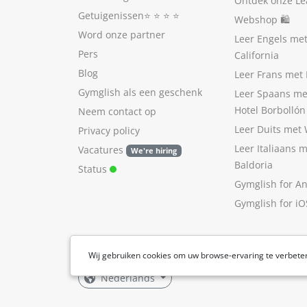
Ontdek onze Le
Getuigenissen
⭐️ ⭐️ ⭐️ ⭐️
Webshop 🛍
Word onze partner
Leer Engels me
Pers
California
Blog
Leer Frans met 
Gymglish als een geschenk
Leer Spaans me
Hotel Borbollón
Neem contact op
Leer Duits met
Privacy policy
Leer Italiaans 
Vacatures
We're hiring
Baldoria
Status
Gymglish for A
Gymglish for iO
Wij gebruiken cookies om uw browse-ervaring te verbete
Nederlands