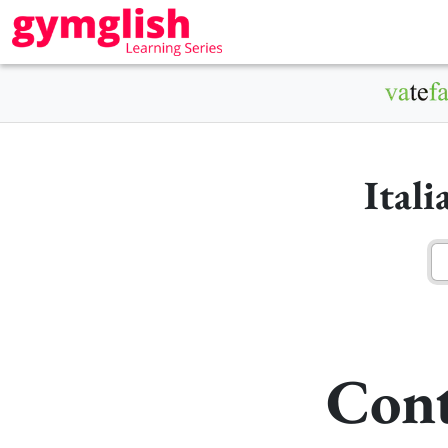
Ital
Cont