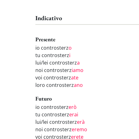
Indicativo
Presente
io controsterz
o
tu controsterz
i
lui/lei controsterz
a
noi controsterz
iamo
voi controsterz
ate
loro controsterz
ano
Futuro
io controsterz
erò
tu controsterz
erai
lui/lei controsterz
erà
noi controsterz
eremo
voi controsterz
erete