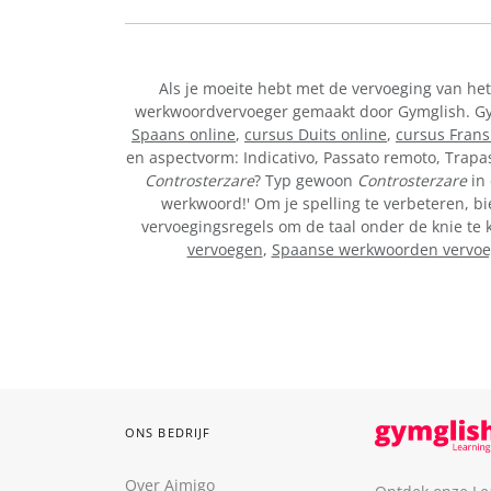
Als je moeite hebt met de vervoeging van he
werkwoordvervoeger gemaakt door Gymglish. Gymg
Spaans online
,
cursus Duits online
,
cursus Frans
en aspectvorm: Indicativo, Passato remoto, Trapa
Controsterzare
? Typ gewoon
Controsterzare
in 
werkwoord!' Om je spelling te verbeteren, bie
vervoegingsregels om de taal onder de knie te 
vervoegen
,
Spaanse werkwoorden vervo
ONS BEDRIJF
Over Aimigo