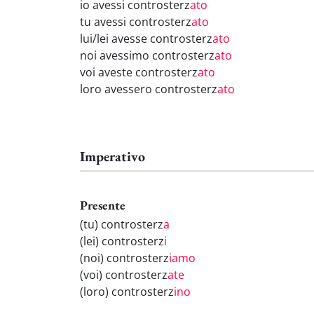
io avessi controsterz
ato
tu avessi controsterz
ato
lui/lei avesse controsterz
ato
noi avessimo controsterz
ato
voi aveste controsterz
ato
loro avessero controsterz
ato
Imperativo
Presente
(tu) controsterz
a
(lei) controsterz
i
(noi) controsterz
iamo
(voi) controsterz
ate
(loro) controsterz
ino