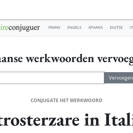
FRANS
ENGELS
SPAANS
DUITSE
I
iaanse werkwoorden vervoe
CONJUGATE HET WERKWOORD
rosterzare in Ital