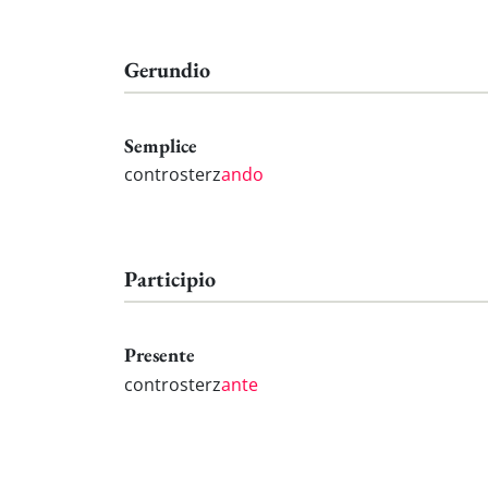
Gerundio
Semplice
controsterz
ando
Participio
Presente
controsterz
ante