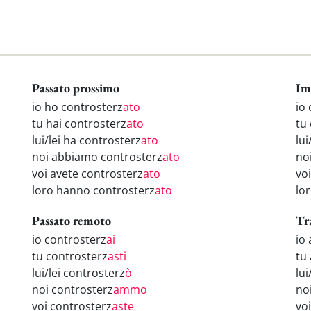
Passato prossimo
Im
io ho controsterz
ato
io
tu hai controsterz
ato
tu
lui/lei ha controsterz
ato
lui
noi abbiamo controsterz
ato
no
voi avete controsterz
ato
vo
loro hanno controsterz
ato
lo
Passato remoto
Tr
io controsterz
ai
io
tu controsterz
asti
tu
lui/lei controsterz
ò
lui
noi controsterz
ammo
no
voi controsterz
aste
vo