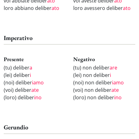
voi abbiate deliber
ato
voi aveste deliber
ato
loro abbiano deliber
ato
loro avessero deliber
ato
Imperativo
Presente
Negativo
(tu) deliber
a
(tu) non deliber
are
(lei) deliber
i
(lei) non deliber
i
(noi) deliber
iamo
(noi) non deliber
iamo
(voi) deliber
ate
(voi) non deliber
ate
(loro) deliber
ino
(loro) non deliber
ino
Gerundio