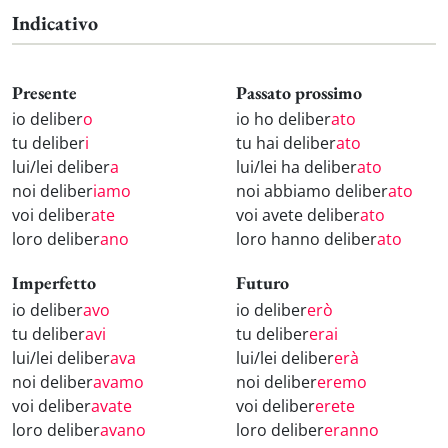
Indicativo
Presente
Passato prossimo
io deliber
o
io ho deliber
ato
tu deliber
i
tu hai deliber
ato
lui/lei deliber
a
lui/lei ha deliber
ato
noi deliber
iamo
noi abbiamo deliber
ato
voi deliber
ate
voi avete deliber
ato
loro deliber
ano
loro hanno deliber
ato
Imperfetto
Futuro
io deliber
avo
io deliber
erò
tu deliber
avi
tu deliber
erai
lui/lei deliber
ava
lui/lei deliber
erà
noi deliber
avamo
noi deliber
eremo
voi deliber
avate
voi deliber
erete
loro deliber
avano
loro deliber
eranno