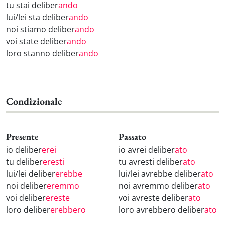
tu stai deliber
ando
lui/lei sta deliber
ando
noi stiamo deliber
ando
voi state deliber
ando
loro stanno deliber
ando
Condizionale
Presente
Passato
io deliber
erei
io avrei deliber
ato
tu deliber
eresti
tu avresti deliber
ato
lui/lei deliber
erebbe
lui/lei avrebbe deliber
ato
noi deliber
eremmo
noi avremmo deliber
ato
voi deliber
ereste
voi avreste deliber
ato
loro deliber
erebbero
loro avrebbero deliber
ato