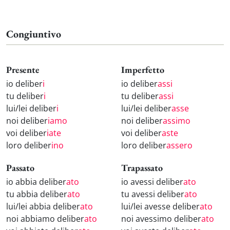
Congiuntivo
Presente
Imperfetto
io deliber
i
io deliber
assi
tu deliber
i
tu deliber
assi
lui/lei deliber
i
lui/lei deliber
asse
noi deliber
iamo
noi deliber
assimo
voi deliber
iate
voi deliber
aste
loro deliber
ino
loro deliber
assero
Passato
Trapassato
io abbia deliber
ato
io avessi deliber
ato
tu abbia deliber
ato
tu avessi deliber
ato
lui/lei abbia deliber
ato
lui/lei avesse deliber
ato
noi abbiamo deliber
ato
noi avessimo deliber
ato