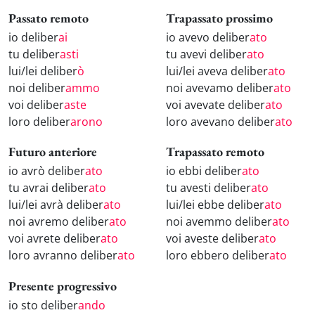
Passato remoto
Trapassato prossimo
io deliber
ai
io avevo deliber
ato
tu deliber
asti
tu avevi deliber
ato
lui/lei deliber
ò
lui/lei aveva deliber
ato
noi deliber
ammo
noi avevamo deliber
ato
voi deliber
aste
voi avevate deliber
ato
loro deliber
arono
loro avevano deliber
ato
Futuro anteriore
Trapassato remoto
io avrò deliber
ato
io ebbi deliber
ato
tu avrai deliber
ato
tu avesti deliber
ato
lui/lei avrà deliber
ato
lui/lei ebbe deliber
ato
noi avremo deliber
ato
noi avemmo deliber
ato
voi avrete deliber
ato
voi aveste deliber
ato
loro avranno deliber
ato
loro ebbero deliber
ato
Presente progressivo
io sto deliber
ando