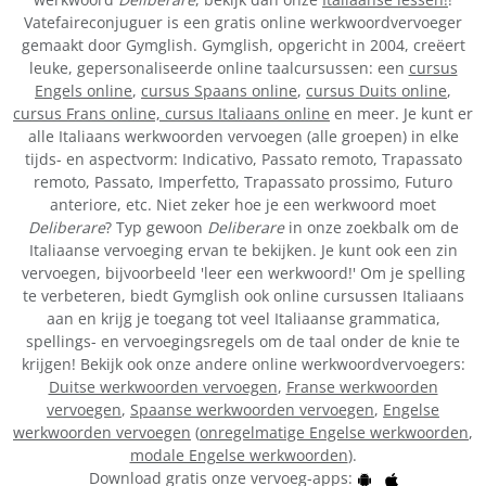
Vatefaireconjuguer is een gratis online werkwoordvervoeger
gemaakt door Gymglish. Gymglish, opgericht in 2004, creëert
leuke, gepersonaliseerde online taalcursussen: een
cursus
Engels online
,
cursus Spaans online
,
cursus Duits online
,
cursus Frans online,
cursus Italiaans online
en meer. Je kunt er
alle Italiaans werkwoorden vervoegen (alle groepen) in elke
tijds- en aspectvorm: Indicativo, Passato remoto, Trapassato
remoto, Passato, Imperfetto, Trapassato prossimo, Futuro
anteriore, etc. Niet zeker hoe je een werkwoord moet
Deliberare
? Typ gewoon
Deliberare
in onze zoekbalk om de
Italiaanse vervoeging ervan te bekijken. Je kunt ook een zin
vervoegen, bijvoorbeeld 'leer een werkwoord!' Om je spelling
te verbeteren, biedt Gymglish ook online cursussen Italiaans
aan en krijg je toegang tot veel Italiaanse grammatica,
spellings- en vervoegingsregels om de taal onder de knie te
krijgen! Bekijk ook onze andere online werkwoordvervoegers:
Duitse werkwoorden vervoegen
,
Franse werkwoorden
vervoegen
,
Spaanse werkwoorden vervoegen
,
Engelse
werkwoorden vervoegen
(
onregelmatige Engelse werkwoorden
,
modale Engelse werkwoorden
).
Download gratis onze vervoeg-apps: