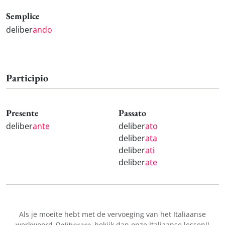
Semplice
deliber
ando
Participio
Presente
Passato
deliber
ante
deliber
ato
deliber
ata
deliber
ati
deliber
ate
Als je moeite hebt met de vervoeging van het Italiaanse
werkwoord
Deliberare
, bekijk dan onze
Italiaanse lessen!
!