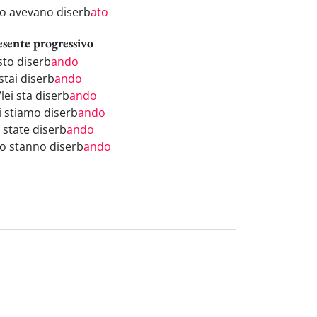
ro avevano diserb
ato
esente progressivo
sto diserb
ando
stai diserb
ando
/lei sta diserb
ando
i stiamo diserb
ando
 state diserb
ando
ro stanno diserb
ando