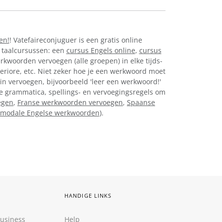
en!
! Vatefaireconjuguer is een gratis online
 taalcursussen: een
cursus Engels online
,
cursus
erkwoorden vervoegen (alle groepen) in elke tijds-
eriore, etc. Niet zeker hoe je een werkwoord moet
zin vervoegen, bijvoorbeeld 'leer een werkwoord!'
nse grammatica, spellings- en vervoegingsregels om
egen
,
Franse werkwoorden vervoegen
,
Spaanse
modale Engelse werkwoorden
).
HANDIGE LINKS
Business
Help