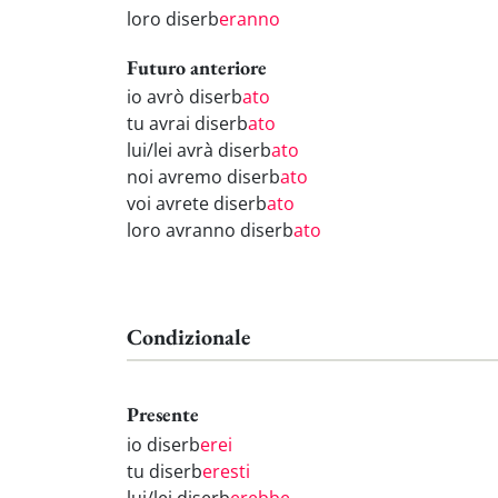
loro diserb
eranno
Futuro anteriore
io avrò diserb
ato
tu avrai diserb
ato
lui/lei avrà diserb
ato
noi avremo diserb
ato
voi avrete diserb
ato
loro avranno diserb
ato
Condizionale
Presente
io diserb
erei
tu diserb
eresti