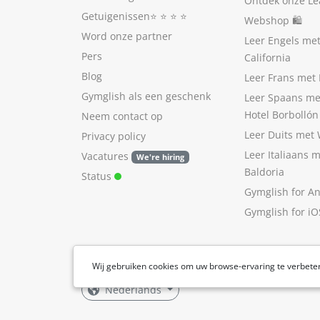
Ontdek onze Le
Getuigenissen
⭐️ ⭐️ ⭐️ ⭐️
Webshop 🛍
Word onze partner
Leer Engels me
Pers
California
Blog
Leer Frans met 
Gymglish als een geschenk
Leer Spaans me
Hotel Borbollón
Neem contact op
Leer Duits met
Privacy policy
Leer Italiaans 
Vacatures
We're hiring
Baldoria
Status
Gymglish for A
Gymglish for iO
Wij gebruiken cookies om uw browse-ervaring te verbete
Nederlands