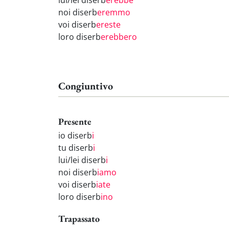
lui/lei diserb
erebbe
noi diserb
eremmo
voi diserb
ereste
loro diserb
erebbero
Congiuntivo
Presente
io diserb
i
tu diserb
i
lui/lei diserb
i
noi diserb
iamo
voi diserb
iate
loro diserb
ino
Trapassato