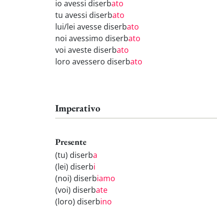
io avessi diserb
ato
tu avessi diserb
ato
lui/lei avesse diserb
ato
noi avessimo diserb
ato
voi aveste diserb
ato
loro avessero diserb
ato
Imperativo
Presente
(tu) diserb
a
(lei) diserb
i
(noi) diserb
iamo
(voi) diserb
ate
(loro) diserb
ino