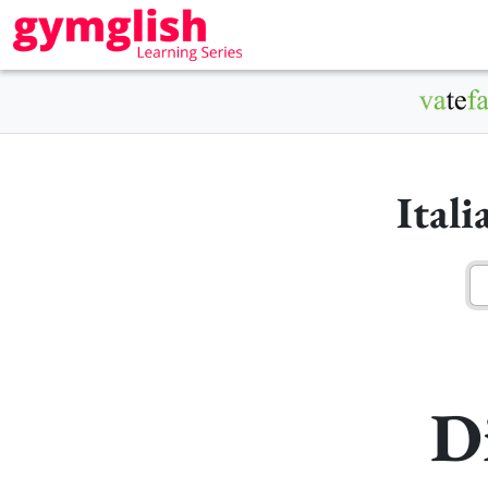
Ital
Di