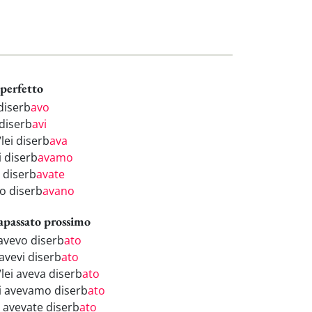
perfetto
diserb
avo
 diserb
avi
/lei diserb
ava
i diserb
avamo
i diserb
avate
ro diserb
avano
apassato prossimo
 avevo diserb
ato
avevi diserb
ato
/lei aveva diserb
ato
i avevamo diserb
ato
i avevate diserb
ato