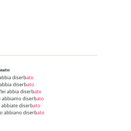
ssato
 abbia diserb
ato
 abbia diserb
ato
/lei abbia diserb
ato
i abbiamo diserb
ato
i abbiate diserb
ato
ro abbiano diserb
ato