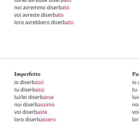
lui/lei avrebbe diserb
ato
noi avremmo diserb
ato
voi avreste diserb
ato
loro avrebbero diserb
ato
Imperfetto
Pa
io diserb
assi
io
tu diserb
assi
tu
lui/lei diserb
asse
lui
noi diserb
assimo
no
voi diserb
aste
vo
loro diserb
assero
lo