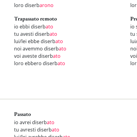
loro diserb
arono
lo
Trapassato remoto
Pr
io ebbi diserb
ato
io 
tu avesti diserb
ato
tu 
lui/lei ebbe diserb
ato
lui
noi avemmo diserb
ato
no
voi aveste diserb
ato
voi
loro ebbero diserb
ato
lo
Passato
io avrei diserb
ato
tu avresti diserb
ato