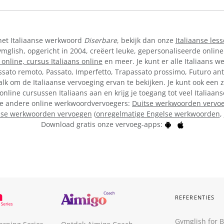
het Italiaanse werkwoord
Diserbare
, bekijk dan onze
Italiaanse less
lish, opgericht in 2004, creëert leuke, gepersonaliseerde online
 online,
cursus Italiaans online
en meer. Je kunt er alle Italiaans w
ssato remoto, Passato, Imperfetto, Trapassato prossimo, Futuro ant
lk om de Italiaanse vervoeging ervan te bekijken. Je kunt ook een 
online cursussen Italiaans aan en krijg je toegang tot veel Italiaa
onze andere online werkwoordvervoegers:
Duitse werkwoorden vervo
lse werkwoorden vervoegen
(
onregelmatige Engelse werkwoorden
,
Download gratis onze vervoeg-apps:
REFERENTIES
Gymglish for 