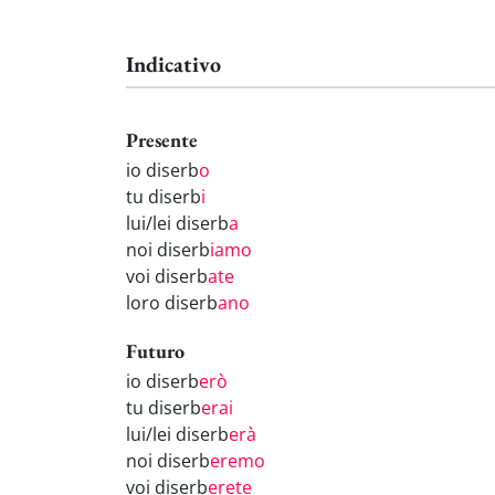
Indicativo
Presente
io diserb
o
tu diserb
i
lui/lei diserb
a
noi diserb
iamo
voi diserb
ate
loro diserb
ano
Futuro
io diserb
erò
tu diserb
erai
lui/lei diserb
erà
noi diserb
eremo
voi diserb
erete