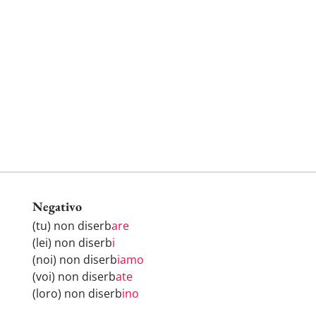
Negativo
(tu) non diserb
are
(lei) non diserb
i
(noi) non diserb
iamo
(voi) non diserb
ate
(loro) non diserb
ino