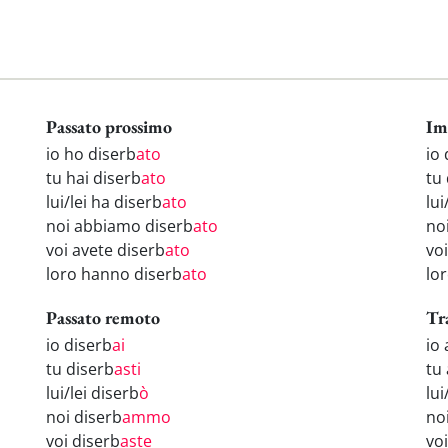
Passato prossimo
Im
io ho diserb
ato
io 
tu hai diserb
ato
tu
lui/lei ha diserb
ato
lui
noi abbiamo diserb
ato
no
voi avete diserb
ato
vo
loro hanno diserb
ato
lo
Passato remoto
Tr
io diserb
ai
io
tu diserb
asti
tu 
lui/lei diserb
ò
lui
noi diserb
ammo
no
voi diserb
aste
vo