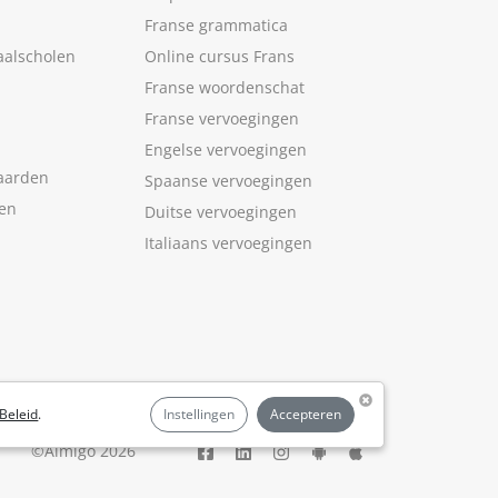
Franse grammatica
aalscholen
Online cursus Frans
Franse woordenschat
Franse vervoegingen
Engelse vervoegingen
aarden
Spaanse vervoegingen
len
Duitse vervoegingen
Italiaans vervoegingen
Beleid
.
Instellingen
Accepteren
©Aimigo 2026