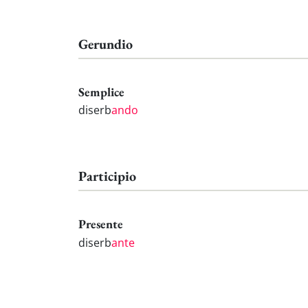
Gerundio
Semplice
diserb
ando
Participio
Presente
diserb
ante