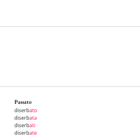
Passato
diserb
ato
diserb
ata
diserb
ati
diserb
ate