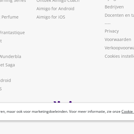
arning Series
Ontdek Aimigo Coach
Bedrijven
Aimigo for Android
Docenten en t
t Perfume
Aimigo for iOS
----
Privacy
Frantastique
Voorwaarden
t
Verkoopvoorw
Cookies instel
 Wunderbla
met Saga
ndroid
S
ren, maar ook voor marketingdoeleinden. Voor meer informatie, zie onze
Cookie 