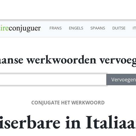
FRANS
ENGELS
SPAANS
DUITSE
I
iaanse werkwoorden vervoe
CONJUGATE HET WERKWOORD
serbare in Italia