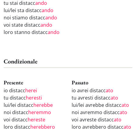
tu stai distacc
ando
lui/lei sta distacc
ando
noi stiamo distacc
ando
voi state distacc
ando
loro stanno distacc
ando
Condizionale
Presente
Passato
io distacc
herei
io avrei distacc
ato
tu distacc
heresti
tu avresti distacc
ato
lui/lei distacc
herebbe
lui/lei avrebbe distacc
ato
noi distacc
heremmo
noi avremmo distacc
ato
voi distacc
hereste
voi avreste distacc
ato
loro distacc
herebbero
loro avrebbero distacc
ato