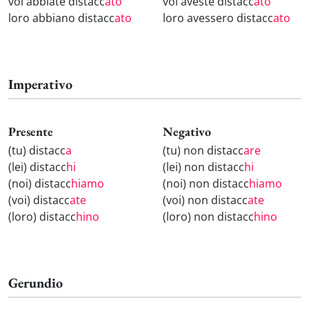
voi abbiate distacc
ato
voi aveste distacc
ato
loro abbiano distacc
ato
loro avessero distacc
ato
Imperativo
Presente
Negativo
(tu) distacc
a
(tu) non distacc
are
(lei) distacc
hi
(lei) non distacc
hi
(noi) distacc
hiamo
(noi) non distacc
hiamo
(voi) distacc
ate
(voi) non distacc
ate
(loro) distacc
hino
(loro) non distacc
hino
Gerundio