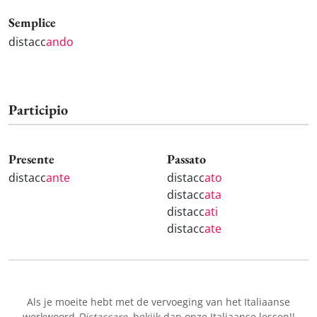
Semplice
distacc
ando
Participio
Presente
Passato
distacc
ante
distacc
ato
distacc
ata
distacc
ati
distacc
ate
Als je moeite hebt met de vervoeging van het Italiaanse
werkwoord
Distaccare
, bekijk dan onze
Italiaanse lessen!
!