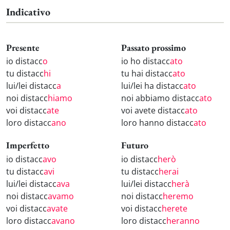
Indicativo
Presente
Passato prossimo
io distacc
o
io ho distacc
ato
tu distacc
hi
tu hai distacc
ato
lui/lei distacc
a
lui/lei ha distacc
ato
noi distacc
hiamo
noi abbiamo distacc
ato
voi distacc
ate
voi avete distacc
ato
loro distacc
ano
loro hanno distacc
ato
Imperfetto
Futuro
io distacc
avo
io distacc
herò
tu distacc
avi
tu distacc
herai
lui/lei distacc
ava
lui/lei distacc
herà
noi distacc
avamo
noi distacc
heremo
voi distacc
avate
voi distacc
herete
loro distacc
avano
loro distacc
heranno