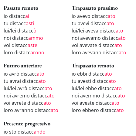
Passato remoto
Trapassato prossimo
io distacc
ai
io avevo distacc
ato
tu distacc
asti
tu avevi distacc
ato
lui/lei distacc
ò
lui/lei aveva distacc
ato
noi distacc
ammo
noi avevamo distacc
ato
voi distacc
aste
voi avevate distacc
ato
loro distacc
arono
loro avevano distacc
ato
Futuro anteriore
Trapassato remoto
io avrò distacc
ato
io ebbi distacc
ato
tu avrai distacc
ato
tu avesti distacc
ato
lui/lei avrà distacc
ato
lui/lei ebbe distacc
ato
noi avremo distacc
ato
noi avemmo distacc
ato
voi avrete distacc
ato
voi aveste distacc
ato
loro avranno distacc
ato
loro ebbero distacc
ato
Presente progressivo
io sto distacc
ando