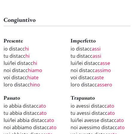
Congiuntivo
Presente
Imperfetto
io distacc
hi
io distacc
assi
tu distacc
hi
tu distacc
assi
lui/lei distacc
hi
lui/lei distacc
asse
noi distacc
hiamo
noi distacc
assimo
voi distacc
hiate
voi distacc
aste
loro distacc
hino
loro distacc
assero
Passato
Trapassato
io abbia distacc
ato
io avessi distacc
ato
tu abbia distacc
ato
tu avessi distacc
ato
lui/lei abbia distacc
ato
lui/lei avesse distacc
ato
noi abbiamo distacc
ato
noi avessimo distacc
ato