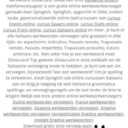
Vatefaireconjuguer is een gratis online werkwoordvervoeger
gemaakt door Gymglish. Gymglish, opgericht in 2004, creëert
leuke, gepersonaliseerde online taalcursussen: een
cursus
Engels online
,
cursus Spaans online
,
cursus Duits online
,
cursus Frans online,
cursus Italiaans online
en meer. Je kunt er
alle Italiaans werkwoorden vervoegen (alle groepen) in elke
tijds- en aspectvorm: Indicativo, Passato remoto, Trapassato
remoto, Passato, Imperfetto, Trapassato prossimo, Futuro
anteriore, etc. Niet zeker hoe je een werkwoord moet
Distaccare
? Typ gewoon
Distaccare
in onze zoekbalk om de
Italiaanse vervoeging ervan te bekijken. Je kunt ook een zin
vervoegen, bijvoorbeeld 'leer een werkwoord!' Om je spelling
te verbeteren, biedt Gymglish ook online cursussen Italiaans
aan en krijg je toegang tot veel Italiaanse grammatica,
spellings- en vervoegingsregels om de taal onder de knie te
krijgen! Bekijk ook onze andere online werkwoordvervoegers:
Duitse werkwoorden vervoegen
,
Franse werkwoorden
vervoegen
,
Spaanse werkwoorden vervoegen
,
Engelse
werkwoorden vervoegen
(
onregelmatige Engelse werkwoorden
,
modale Engelse werkwoorden
).
Download gratis onze vervoeg-apps: