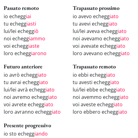
Passato remoto
Trapassato prossimo
io echegg
iai
io avevo echegg
iato
tu echegg
iasti
tu avevi echegg
iato
lui/lei echegg
iò
lui/lei aveva echegg
iato
noi echegg
iammo
noi avevamo echegg
iato
voi echegg
iaste
voi avevate echegg
iato
loro echegg
iarono
loro avevano echegg
iato
Futuro anteriore
Trapassato remoto
io avrò echegg
iato
io ebbi echegg
iato
tu avrai echegg
iato
tu avesti echegg
iato
lui/lei avrà echegg
iato
lui/lei ebbe echegg
iato
noi avremo echegg
iato
noi avemmo echegg
iato
voi avrete echegg
iato
voi aveste echegg
iato
loro avranno echegg
iato
loro ebbero echegg
iato
Presente progressivo
io sto echegg
iando