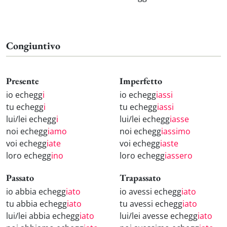
Congiuntivo
Presente
Imperfetto
io echegg
i
io echegg
iassi
tu echegg
i
tu echegg
iassi
lui/lei echegg
i
lui/lei echegg
iasse
noi echegg
iamo
noi echegg
iassimo
voi echegg
iate
voi echegg
iaste
loro echegg
ino
loro echegg
iassero
Passato
Trapassato
io abbia echegg
iato
io avessi echegg
iato
tu abbia echegg
iato
tu avessi echegg
iato
lui/lei abbia echegg
iato
lui/lei avesse echegg
iato