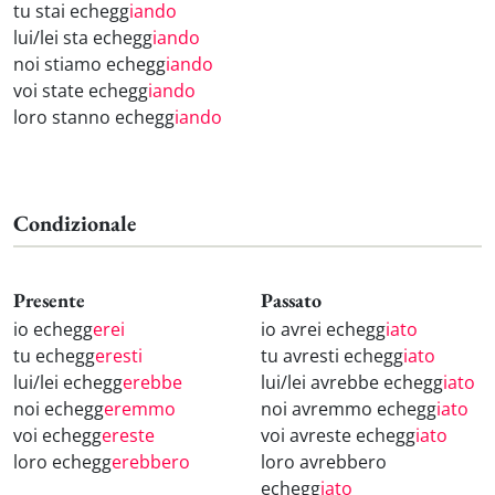
tu stai echegg
iando
lui/lei sta echegg
iando
noi stiamo echegg
iando
voi state echegg
iando
loro stanno echegg
iando
Condizionale
Presente
Passato
io echegg
erei
io avrei echegg
iato
tu echegg
eresti
tu avresti echegg
iato
lui/lei echegg
erebbe
lui/lei avrebbe echegg
iato
noi echegg
eremmo
noi avremmo echegg
iato
voi echegg
ereste
voi avreste echegg
iato
loro echegg
erebbero
loro avrebbero
echegg
iato