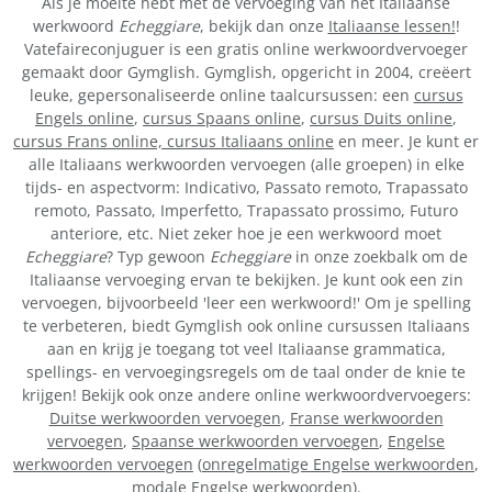
Als je moeite hebt met de vervoeging van het Italiaanse
werkwoord
Echeggiare
, bekijk dan onze
Italiaanse lessen!
!
Vatefaireconjuguer is een gratis online werkwoordvervoeger
gemaakt door Gymglish. Gymglish, opgericht in 2004, creëert
leuke, gepersonaliseerde online taalcursussen: een
cursus
Engels online
,
cursus Spaans online
,
cursus Duits online
,
cursus Frans online,
cursus Italiaans online
en meer. Je kunt er
alle Italiaans werkwoorden vervoegen (alle groepen) in elke
tijds- en aspectvorm: Indicativo, Passato remoto, Trapassato
remoto, Passato, Imperfetto, Trapassato prossimo, Futuro
anteriore, etc. Niet zeker hoe je een werkwoord moet
Echeggiare
? Typ gewoon
Echeggiare
in onze zoekbalk om de
Italiaanse vervoeging ervan te bekijken. Je kunt ook een zin
vervoegen, bijvoorbeeld 'leer een werkwoord!' Om je spelling
te verbeteren, biedt Gymglish ook online cursussen Italiaans
aan en krijg je toegang tot veel Italiaanse grammatica,
spellings- en vervoegingsregels om de taal onder de knie te
krijgen! Bekijk ook onze andere online werkwoordvervoegers:
Duitse werkwoorden vervoegen
,
Franse werkwoorden
vervoegen
,
Spaanse werkwoorden vervoegen
,
Engelse
werkwoorden vervoegen
(
onregelmatige Engelse werkwoorden
,
modale Engelse werkwoorden
).