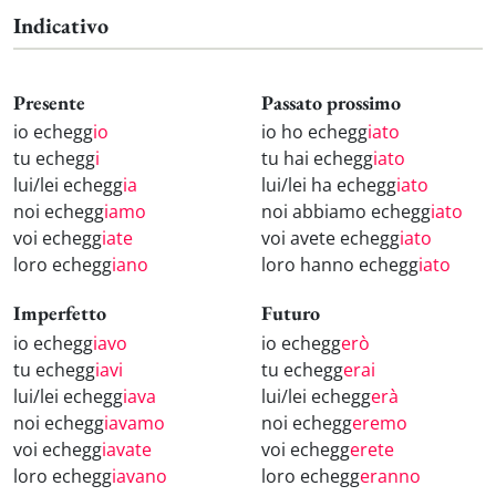
Indicativo
Presente
Passato prossimo
io echegg
io
io ho echegg
iato
tu echegg
i
tu hai echegg
iato
lui/lei echegg
ia
lui/lei ha echegg
iato
noi echegg
iamo
noi abbiamo echegg
iato
voi echegg
iate
voi avete echegg
iato
loro echegg
iano
loro hanno echegg
iato
Imperfetto
Futuro
io echegg
iavo
io echegg
erò
tu echegg
iavi
tu echegg
erai
lui/lei echegg
iava
lui/lei echegg
erà
noi echegg
iavamo
noi echegg
eremo
voi echegg
iavate
voi echegg
erete
loro echegg
iavano
loro echegg
eranno