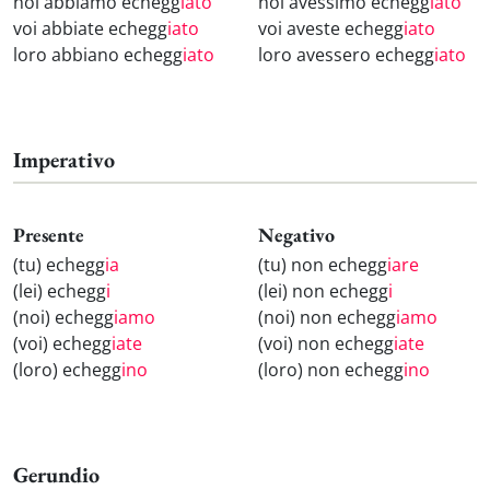
noi abbiamo echegg
iato
noi avessimo echegg
iato
voi abbiate echegg
iato
voi aveste echegg
iato
loro abbiano echegg
iato
loro avessero echegg
iato
Imperativo
Presente
Negativo
(tu) echegg
ia
(tu) non echegg
iare
(lei) echegg
i
(lei) non echegg
i
(noi) echegg
iamo
(noi) non echegg
iamo
(voi) echegg
iate
(voi) non echegg
iate
(loro) echegg
ino
(loro) non echegg
ino
Gerundio