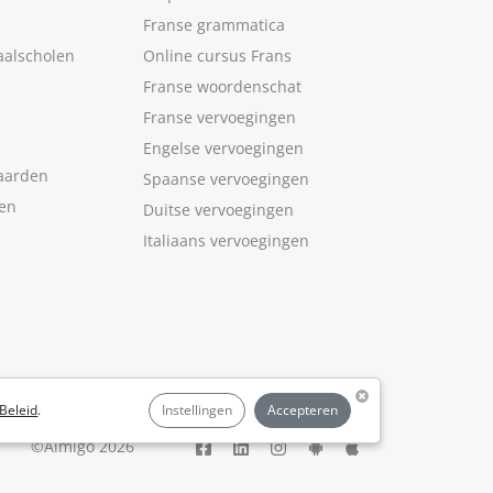
Franse grammatica
aalscholen
Online cursus Frans
Franse woordenschat
Franse vervoegingen
Engelse vervoegingen
aarden
Spaanse vervoegingen
len
Duitse vervoegingen
Italiaans vervoegingen
Beleid
.
Instellingen
Accepteren
©Aimigo 2026