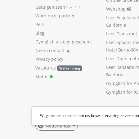
Ontdek onze Le
Getuigenissen
⭐️ ⭐️ ⭐️ ⭐️
Webshop 🛍
Word onze partner
Leer Engels me
Pers
California
Blog
Leer Frans met 
Gymglish als een geschenk
Leer Spaans me
Hotel Borbollón
Neem contact op
Leer Duits met
Privacy policy
Leer Italiaans 
Vacatures
We're hiring
Baldoria
Status
Gymglish for A
Gymglish for iO
Wij gebruiken cookies om uw browse-ervaring te verbete
Nederlands