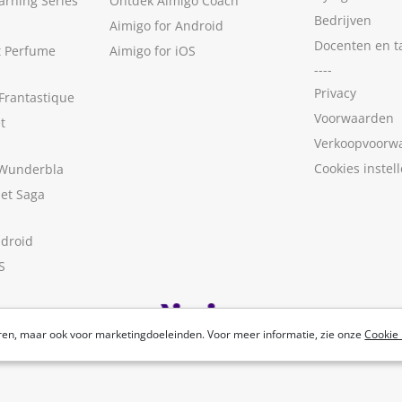
arning Series
Ontdek Aimigo Coach
Bedrijven
Aimigo for Android
Docenten en t
t Perfume
Aimigo for iOS
----
Privacy
Frantastique
Voorwaarden
t
Verkoopvoorw
Cookies instel
 Wunderbla
met Saga
ndroid
S
ren, maar ook voor marketingdoeleinden. Voor meer informatie, zie onze
Cookie 