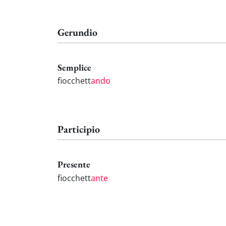
Gerundio
Semplice
fiocchett
ando
Participio
Presente
fiocchett
ante