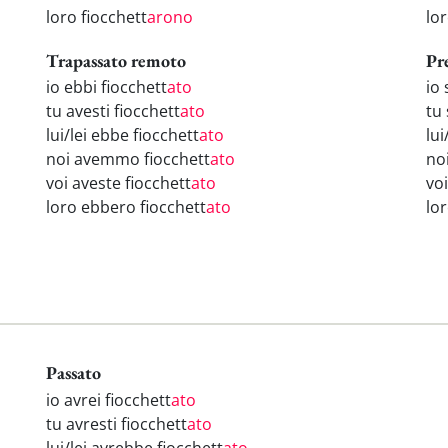
loro fiocchett
arono
lo
Trapassato remoto
Pr
io ebbi fiocchett
ato
io 
tu avesti fiocchett
ato
tu 
lui/lei ebbe fiocchett
ato
lui
noi avemmo fiocchett
ato
no
voi aveste fiocchett
ato
voi
loro ebbero fiocchett
ato
lo
Passato
io avrei fiocchett
ato
tu avresti fiocchett
ato