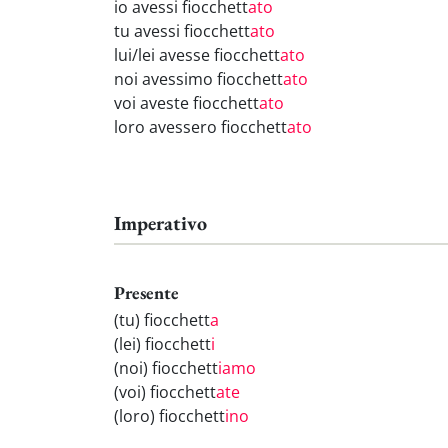
io avessi fiocchett
ato
tu avessi fiocchett
ato
lui/lei avesse fiocchett
ato
noi avessimo fiocchett
ato
voi aveste fiocchett
ato
loro avessero fiocchett
ato
Imperativo
Presente
(tu) fiocchett
a
(lei) fiocchett
i
(noi) fiocchett
iamo
(voi) fiocchett
ate
(loro) fiocchett
ino