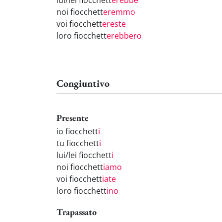
lui/lei fiocchett
erebbe
noi fiocchett
eremmo
voi fiocchett
ereste
loro fiocchett
erebbero
Congiuntivo
Presente
io fiocchett
i
tu fiocchett
i
lui/lei fiocchett
i
noi fiocchett
iamo
voi fiocchett
iate
loro fiocchett
ino
Trapassato