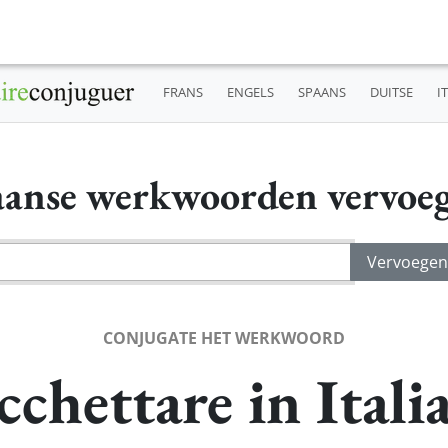
FRANS
ENGELS
SPAANS
DUITSE
I
iaanse werkwoorden vervoe
CONJUGATE HET WERKWOORD
cchettare in Itali