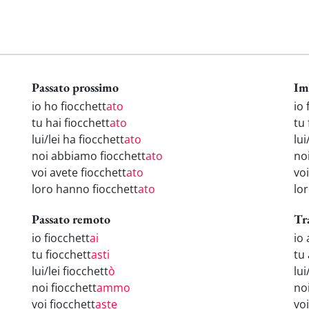
Passato prossimo
Im
io ho fiocchett
ato
io 
tu hai fiocchett
ato
tu 
lui/lei ha fiocchett
ato
lui
noi abbiamo fiocchett
ato
noi
voi avete fiocchett
ato
voi
loro hanno fiocchett
ato
lor
Passato remoto
Tr
io fiocchett
ai
io 
tu fiocchett
asti
tu 
lui/lei fiocchett
ò
lui
noi fiocchett
ammo
no
voi fiocchett
aste
voi