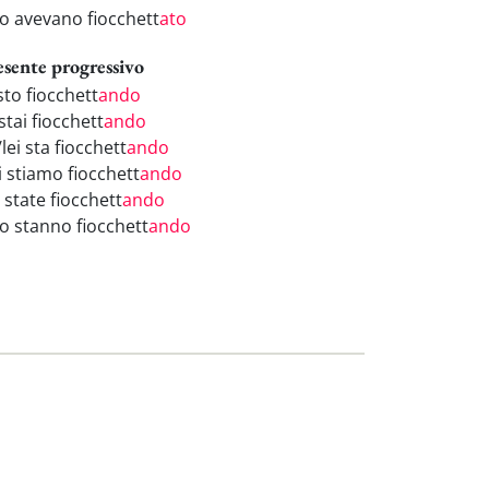
ro avevano fiocchett
ato
esente progressivo
sto fiocchett
ando
stai fiocchett
ando
/lei sta fiocchett
ando
i stiamo fiocchett
ando
 state fiocchett
ando
ro stanno fiocchett
ando