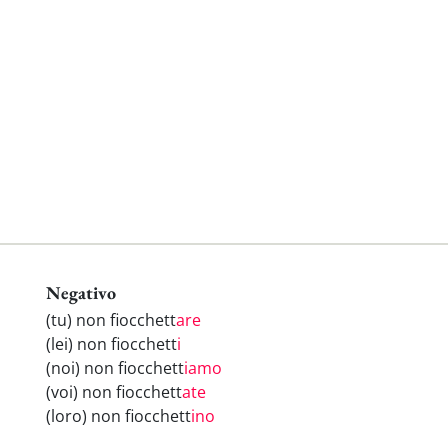
Negativo
(tu) non fiocchett
are
(lei) non fiocchett
i
(noi) non fiocchett
iamo
(voi) non fiocchett
ate
(loro) non fiocchett
ino