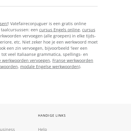
ssen!
! Vatefaireconjuguer is een gratis online
 taalcursussen: een
cursus Engels online
,
cursus
erkwoorden vervoegen (alle groepen) in elke tijds-
eriore, etc. Niet zeker hoe je een werkwoord moet
ook een zin vervoegen, bijvoorbeeld 'leer een
 tot veel Italiaanse grammatica, spellings- en
e werkwoorden vervoegen
,
Franse werkwoorden
rkwoorden
,
modale Engelse werkwoorden
).
HANDIGE LINKS
Business
Help