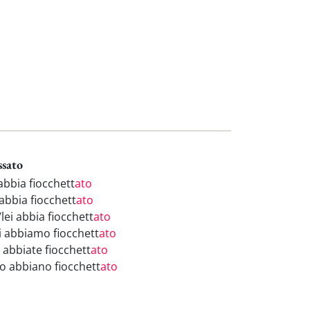
ssato
abbia fiocchett
ato
abbia fiocchett
ato
/lei abbia fiocchett
ato
i abbiamo fiocchett
ato
 abbiate fiocchett
ato
ro abbiano fiocchett
ato