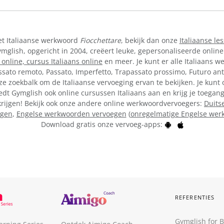
et Italiaanse werkwoord
Fiocchettare
, bekijk dan onze
Italiaanse le
lish, opgericht in 2004, creëert leuke, gepersonaliseerde online
 online,
cursus Italiaans online
en meer. Je kunt er alle Italiaans w
ssato remoto, Passato, Imperfetto, Trapassato prossimo, Futuro ant
e zoekbalk om de Italiaanse vervoeging ervan te bekijken. Je kunt 
dt Gymglish ook online cursussen Italiaans aan en krijg je toegang
krijgen! Bekijk ook onze andere online werkwoordvervoegers:
Duits
egen
,
Engelse werkwoorden vervoegen
(
onregelmatige Engelse we
Download gratis onze vervoeg-apps:
REFERENTIES
Gymglish for 