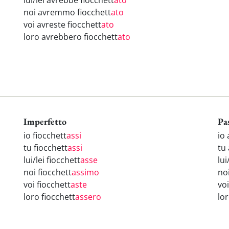
lui/lei avrebbe fiocchett
ato
noi avremmo fiocchett
ato
voi avreste fiocchett
ato
loro avrebbero fiocchett
ato
Imperfetto
Pa
io fiocchett
assi
io 
tu fiocchett
assi
tu 
lui/lei fiocchett
asse
lui
noi fiocchett
assimo
no
voi fiocchett
aste
voi
loro fiocchett
assero
lo