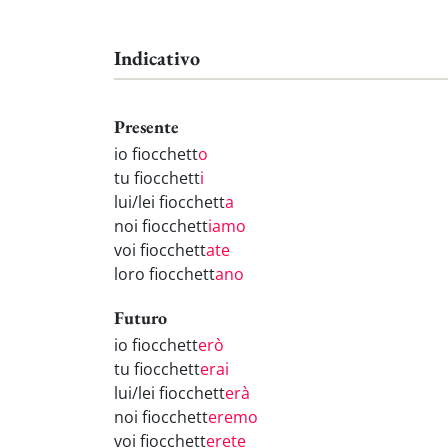
Indicativo
Presente
io fiocchett
o
tu fiocchett
i
lui/lei fiocchett
a
noi fiocchett
iamo
voi fiocchett
ate
loro fiocchett
ano
Futuro
io fiocchett
erò
tu fiocchett
erai
lui/lei fiocchett
erà
noi fiocchett
eremo
voi fiocchett
erete