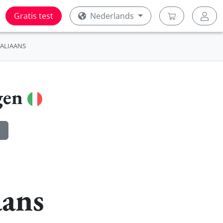
Gratis test
Nederlands
TALIAANS
gen
aans