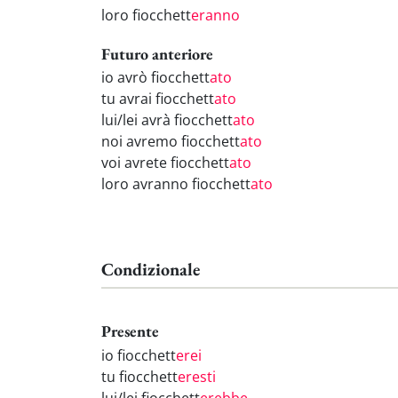
loro fiocchett
eranno
Futuro anteriore
io avrò fiocchett
ato
tu avrai fiocchett
ato
lui/lei avrà fiocchett
ato
noi avremo fiocchett
ato
voi avrete fiocchett
ato
loro avranno fiocchett
ato
Condizionale
Presente
io fiocchett
erei
tu fiocchett
eresti