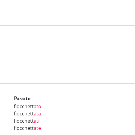
Passato
fiocchett
ato
fiocchett
ata
fiocchett
ati
fiocchett
ate