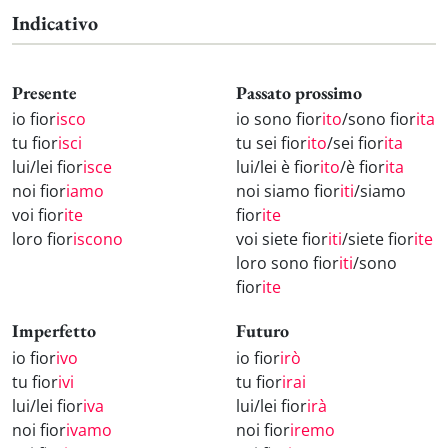
Indicativo
Presente
Passato prossimo
io fior
isco
io sono fior
ito
/sono fior
ita
tu fior
isci
tu sei fior
ito
/sei fior
ita
lui/lei fior
isce
lui/lei è fior
ito
/è fior
ita
noi fior
iamo
noi siamo fior
iti
/siamo
voi fior
ite
fior
ite
loro fior
iscono
voi siete fior
iti
/siete fior
ite
loro sono fior
iti
/sono
fior
ite
Imperfetto
Futuro
io fior
ivo
io fior
irò
tu fior
ivi
tu fior
irai
lui/lei fior
iva
lui/lei fior
irà
noi fior
ivamo
noi fior
iremo