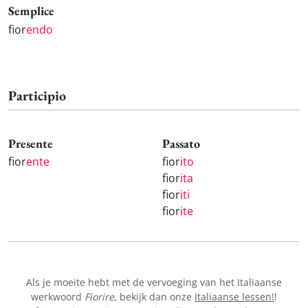
Semplice
fior
endo
Participio
Presente
Passato
fior
ente
fior
ito
fior
ita
fior
iti
fior
ite
Als je moeite hebt met de vervoeging van het Italiaanse
werkwoord
Fiorire
, bekijk dan onze
Italiaanse lessen!
!