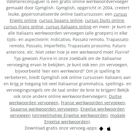
Vatefaireconjuguer is een gratis online werkwoordvervoeger
gemaakt door Gymglish. Gymglish, opgericht in 2004, creëert
leuke, gepersonaliseerde online taalcursussen: een
cursus
Engels online
,
cursus Spaans online
,
cursus Duits online
,
cursus Frans online,
cursus Italiaans online
en meer. Je kunt er
alle Italiaans werkwoorden vervoegen (alle groepen) in elke
tijds- en aspectvorm: Indicativo, Passato remoto, Trapassato
remoto, Passato, Imperfetto, Trapassato prossimo, Futuro
anteriore, etc. Niet zeker hoe je een werkwoord moet
Fiorire
?
Typ gewoon
Fiorire
in onze zoekbalk om de Italiaanse
vervoeging ervan te bekijken. Je kunt ook een zin vervoegen,
bijvoorbeeld 'leer een werkwoord!' Om je spelling te
verbeteren, biedt Gymglish ook online cursussen Italiaans aan
en krijg je toegang tot veel Italiaanse grammatica, spellings- en
vervoegingsregels om de taal onder de knie te krijgen! Bekijk
ook onze andere online werkwoordvervoegers:
Duitse
werkwoorden vervoegen
,
Franse werkwoorden vervoegen
,
Spaanse werkwoorden vervoegen
,
Engelse werkwoorden
vervoegen
(
onregelmatige Engelse werkwoorden
,
modale
Engelse werkwoorden
).
Download gratis onze vervoeg-apps: