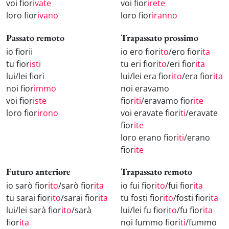
voi fior
ivate
voi fior
irete
loro fior
ivano
loro fior
iranno
Passato remoto
Trapassato prossimo
io fior
ii
io ero fior
ito
/ero fior
ita
tu fior
isti
tu eri fior
ito
/eri fior
ita
lui/lei fior
ì
lui/lei era fior
ito
/era fior
ita
noi fior
immo
noi eravamo
voi fior
iste
fior
iti
/eravamo fior
ite
loro fior
irono
voi eravate fior
iti
/eravate
fior
ite
loro erano fior
iti
/erano
fior
ite
Futuro anteriore
Trapassato remoto
io sarò fior
ito
/sarò fior
ita
io fui fior
ito
/fui fior
ita
tu sarai fior
ito
/sarai fior
ita
tu fosti fior
ito
/fosti fior
ita
lui/lei sarà fior
ito
/sarà
lui/lei fu fior
ito
/fu fior
ita
fior
ita
noi fummo fior
iti
/fummo