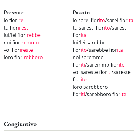
Presente
Passato
io fior
irei
io sarei fior
ito
/sarei fior
ita
tu fior
iresti
tu saresti fior
ito
/saresti
lui/lei fior
irebbe
fior
ita
noi fior
iremmo
lui/lei sarebbe
voi fior
ireste
fior
ito
/sarebbe fior
ita
loro fior
irebbero
noi saremmo
fior
iti
/saremmo fior
ite
voi sareste fior
iti
/sareste
fior
ite
loro sarebbero
fior
iti
/sarebbero fior
ite
Congiuntivo