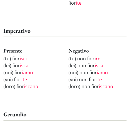
fior
ite
Imperativo
Presente
Negativo
(tu) fior
isci
(tu) non fior
ire
(lei) fior
isca
(lei) non fior
isca
(noi) fior
iamo
(noi) non fior
iamo
(voi) fior
ite
(voi) non fior
ite
(loro) fior
iscano
(loro) non fior
iscano
Gerundio