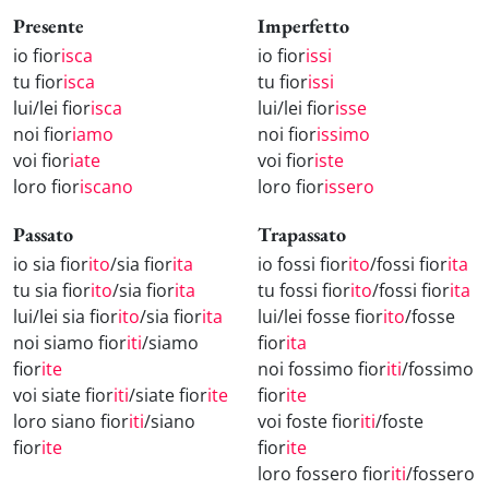
Presente
Imperfetto
io fior
isca
io fior
issi
tu fior
isca
tu fior
issi
lui/lei fior
isca
lui/lei fior
isse
noi fior
iamo
noi fior
issimo
voi fior
iate
voi fior
iste
loro fior
iscano
loro fior
issero
Passato
Trapassato
io sia fior
ito
/sia fior
ita
io fossi fior
ito
/fossi fior
ita
tu sia fior
ito
/sia fior
ita
tu fossi fior
ito
/fossi fior
ita
lui/lei sia fior
ito
/sia fior
ita
lui/lei fosse fior
ito
/fosse
noi siamo fior
iti
/siamo
fior
ita
fior
ite
noi fossimo fior
iti
/fossimo
voi siate fior
iti
/siate fior
ite
fior
ite
loro siano fior
iti
/siano
voi foste fior
iti
/foste
fior
ite
fior
ite
loro fossero fior
iti
/fossero