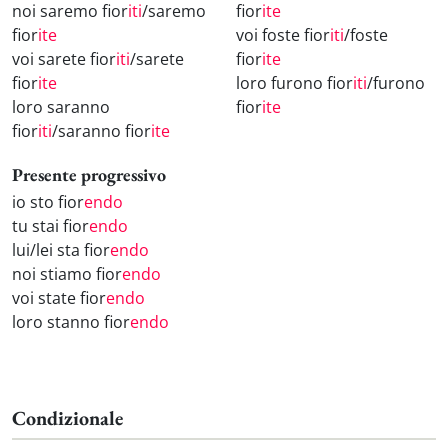
noi saremo fior
iti
/saremo
fior
ite
fior
ite
voi foste fior
iti
/foste
voi sarete fior
iti
/sarete
fior
ite
fior
ite
loro furono fior
iti
/furono
loro saranno
fior
ite
fior
iti
/saranno fior
ite
Presente progressivo
io sto fior
endo
tu stai fior
endo
lui/lei sta fior
endo
noi stiamo fior
endo
voi state fior
endo
loro stanno fior
endo
Condizionale