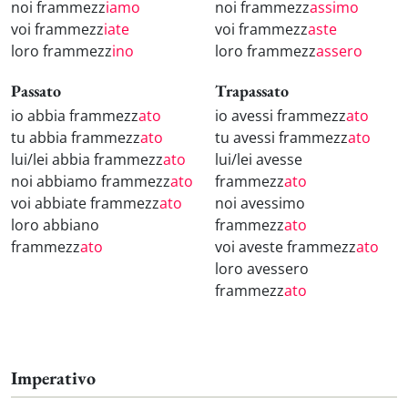
noi frammezz
iamo
noi frammezz
assimo
voi frammezz
iate
voi frammezz
aste
loro frammezz
ino
loro frammezz
assero
Passato
Trapassato
io abbia frammezz
ato
io avessi frammezz
ato
tu abbia frammezz
ato
tu avessi frammezz
ato
lui/lei abbia frammezz
ato
lui/lei avesse
noi abbiamo frammezz
ato
frammezz
ato
voi abbiate frammezz
ato
noi avessimo
loro abbiano
frammezz
ato
frammezz
ato
voi aveste frammezz
ato
loro avessero
frammezz
ato
Imperativo