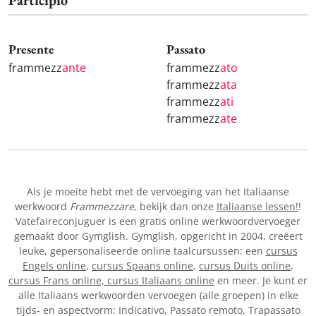
Presente
Passato
frammezz
ante
frammezz
ato
frammezz
ata
frammezz
ati
frammezz
ate
Als je moeite hebt met de vervoeging van het Italiaanse
werkwoord
Frammezzare
, bekijk dan onze
Italiaanse lessen!
!
Vatefaireconjuguer is een gratis online werkwoordvervoeger
gemaakt door Gymglish. Gymglish, opgericht in 2004, creëert
leuke, gepersonaliseerde online taalcursussen: een
cursus
Engels online
,
cursus Spaans online
,
cursus Duits online
,
cursus Frans online,
cursus Italiaans online
en meer. Je kunt er
alle Italiaans werkwoorden vervoegen (alle groepen) in elke
tijds- en aspectvorm: Indicativo, Passato remoto, Trapassato