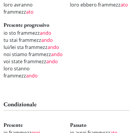
loro avranno
loro ebbero frammezz
ato
frammezz
ato
Presente progressivo
io sto frammezz
ando
tu stai frammezz
ando
lui/lei sta frammezz
ando
noi stiamo frammezz
ando
voi state frammezz
ando
loro stanno
frammezz
ando
Condizionale
Presente
Passato
io frammezz
erei
io avrei frammezz
ato