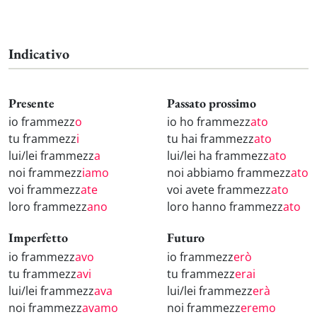
Indicativo
Presente
Passato prossimo
io frammezz
o
io ho frammezz
ato
tu frammezz
i
tu hai frammezz
ato
lui/lei frammezz
a
lui/lei ha frammezz
ato
noi frammezz
iamo
noi abbiamo frammezz
ato
voi frammezz
ate
voi avete frammezz
ato
loro frammezz
ano
loro hanno frammezz
ato
Imperfetto
Futuro
io frammezz
avo
io frammezz
erò
tu frammezz
avi
tu frammezz
erai
lui/lei frammezz
ava
lui/lei frammezz
erà
noi frammezz
avamo
noi frammezz
eremo