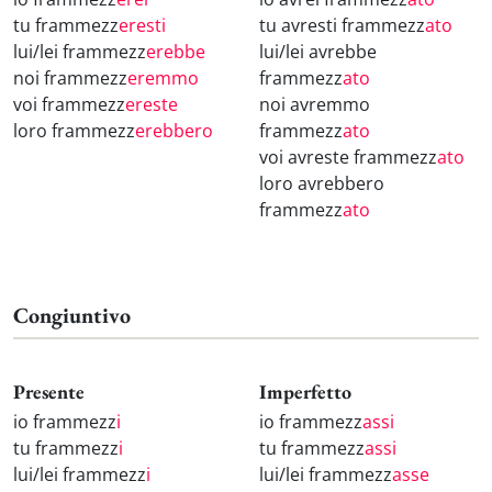
tu frammezz
eresti
tu avresti frammezz
ato
lui/lei frammezz
erebbe
lui/lei avrebbe
noi frammezz
eremmo
frammezz
ato
voi frammezz
ereste
noi avremmo
loro frammezz
erebbero
frammezz
ato
voi avreste frammezz
ato
loro avrebbero
frammezz
ato
Congiuntivo
Presente
Imperfetto
io frammezz
i
io frammezz
assi
tu frammezz
i
tu frammezz
assi
lui/lei frammezz
i
lui/lei frammezz
asse