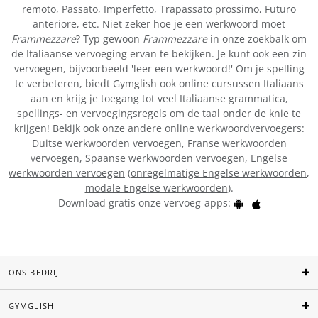
remoto, Passato, Imperfetto, Trapassato prossimo, Futuro
anteriore, etc. Niet zeker hoe je een werkwoord moet
Frammezzare
? Typ gewoon
Frammezzare
in onze zoekbalk om
de Italiaanse vervoeging ervan te bekijken. Je kunt ook een zin
vervoegen, bijvoorbeeld 'leer een werkwoord!' Om je spelling
te verbeteren, biedt Gymglish ook online cursussen Italiaans
aan en krijg je toegang tot veel Italiaanse grammatica,
spellings- en vervoegingsregels om de taal onder de knie te
krijgen! Bekijk ook onze andere online werkwoordvervoegers:
Duitse werkwoorden vervoegen
,
Franse werkwoorden
vervoegen
,
Spaanse werkwoorden vervoegen
,
Engelse
werkwoorden vervoegen
(
onregelmatige Engelse werkwoorden
,
modale Engelse werkwoorden
).
Download gratis onze vervoeg-apps:
ONS BEDRIJF
GYMGLISH