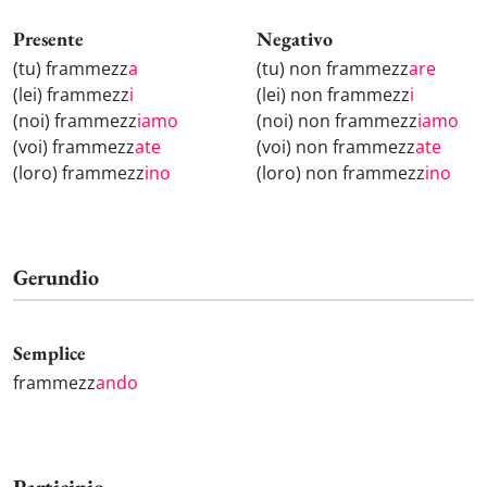
Presente
Negativo
(tu) frammezz
a
(tu) non frammezz
are
(lei) frammezz
i
(lei) non frammezz
i
(noi) frammezz
iamo
(noi) non frammezz
iamo
(voi) frammezz
ate
(voi) non frammezz
ate
(loro) frammezz
ino
(loro) non frammezz
ino
Gerundio
Semplice
frammezz
ando
Participio