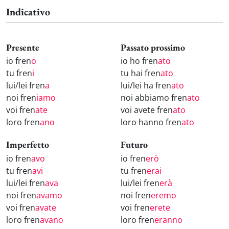
Indicativo
Presente
Passato prossimo
io fren
o
io ho fren
ato
tu fren
i
tu hai fren
ato
lui/lei fren
a
lui/lei ha fren
ato
noi fren
iamo
noi abbiamo fren
ato
voi fren
ate
voi avete fren
ato
loro fren
ano
loro hanno fren
ato
Imperfetto
Futuro
io fren
avo
io fren
erò
tu fren
avi
tu fren
erai
lui/lei fren
ava
lui/lei fren
erà
noi fren
avamo
noi fren
eremo
voi fren
avate
voi fren
erete
loro fren
avano
loro fren
eranno