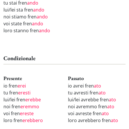
tu stai fren
ando
lui/lei sta fren
ando
noi stiamo fren
ando
voi state fren
ando
loro stanno fren
ando
Condizionale
Presente
Passato
io fren
erei
io avrei fren
ato
tu fren
eresti
tu avresti fren
ato
lui/lei fren
erebbe
lui/lei avrebbe fren
ato
noi fren
eremmo
noi avremmo fren
ato
voi fren
ereste
voi avreste fren
ato
loro fren
erebbero
loro avrebbero fren
ato