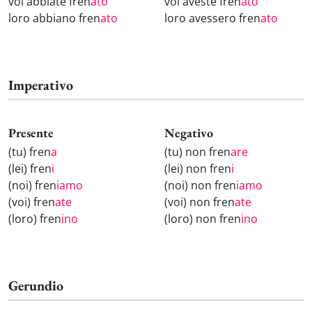
voi abbiate fren
ato
voi aveste fren
ato
loro abbiano fren
ato
loro avessero fren
ato
Imperativo
Presente
Negativo
(tu) fren
a
(tu) non fren
are
(lei) fren
i
(lei) non fren
i
(noi) fren
iamo
(noi) non fren
iamo
(voi) fren
ate
(voi) non fren
ate
(loro) fren
ino
(loro) non fren
ino
Gerundio