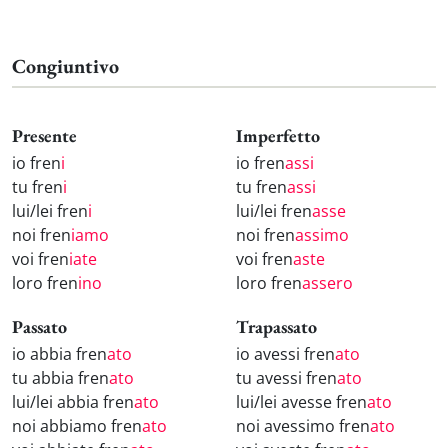
Congiuntivo
Presente
Imperfetto
io fren
i
io fren
assi
tu fren
i
tu fren
assi
lui/lei fren
i
lui/lei fren
asse
noi fren
iamo
noi fren
assimo
voi fren
iate
voi fren
aste
loro fren
ino
loro fren
assero
Passato
Trapassato
io abbia fren
ato
io avessi fren
ato
tu abbia fren
ato
tu avessi fren
ato
lui/lei abbia fren
ato
lui/lei avesse fren
ato
noi abbiamo fren
ato
noi avessimo fren
ato