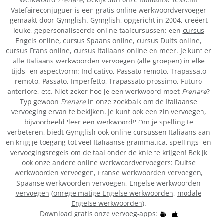
Vatefaireconjuguer is een gratis online werkwoordvervoeger
gemaakt door Gymglish. Gymglish, opgericht in 2004, creëert
leuke, gepersonaliseerde online taalcursussen: een
cursus
Engels online
,
cursus Spaans online
,
cursus Duits online
,
cursus Frans online,
cursus Italiaans online
en meer. Je kunt er
alle Italiaans werkwoorden vervoegen (alle groepen) in elke
tijds- en aspectvorm: Indicativo, Passato remoto, Trapassato
remoto, Passato, Imperfetto, Trapassato prossimo, Futuro
anteriore, etc. Niet zeker hoe je een werkwoord moet
Frenare
?
Typ gewoon
Frenare
in onze zoekbalk om de Italiaanse
vervoeging ervan te bekijken. Je kunt ook een zin vervoegen,
bijvoorbeeld 'leer een werkwoord!' Om je spelling te
verbeteren, biedt Gymglish ook online cursussen Italiaans aan
en krijg je toegang tot veel Italiaanse grammatica, spellings- en
vervoegingsregels om de taal onder de knie te krijgen! Bekijk
ook onze andere online werkwoordvervoegers:
Duitse
werkwoorden vervoegen
,
Franse werkwoorden vervoegen
,
Spaanse werkwoorden vervoegen
,
Engelse werkwoorden
vervoegen
(
onregelmatige Engelse werkwoorden
,
modale
Engelse werkwoorden
).
Download gratis onze vervoeg-apps: