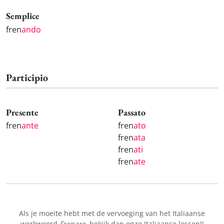
Semplice
fren
ando
Participio
Presente
Passato
fren
ante
fren
ato
fren
ata
fren
ati
fren
ate
Als je moeite hebt met de vervoeging van het Italiaanse
werkwoord
Frenare
, bekijk dan onze
Italiaanse lessen!
!