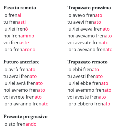
Passato remoto
Trapassato prossimo
io fren
ai
io avevo fren
ato
tu fren
asti
tu avevi fren
ato
lui/lei fren
ò
lui/lei aveva fren
ato
noi fren
ammo
noi avevamo fren
ato
voi fren
aste
voi avevate fren
ato
loro fren
arono
loro avevano fren
ato
Futuro anteriore
Trapassato remoto
io avrò fren
ato
io ebbi fren
ato
tu avrai fren
ato
tu avesti fren
ato
lui/lei avrà fren
ato
lui/lei ebbe fren
ato
noi avremo fren
ato
noi avemmo fren
ato
voi avrete fren
ato
voi aveste fren
ato
loro avranno fren
ato
loro ebbero fren
ato
Presente progressivo
io sto fren
ando