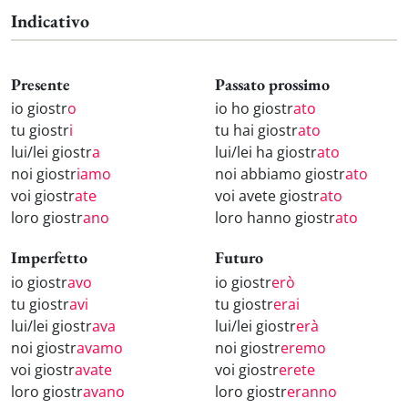
Indicativo
Presente
Passato prossimo
io giostr
o
io ho giostr
ato
tu giostr
i
tu hai giostr
ato
lui/lei giostr
a
lui/lei ha giostr
ato
noi giostr
iamo
noi abbiamo giostr
ato
voi giostr
ate
voi avete giostr
ato
loro giostr
ano
loro hanno giostr
ato
Imperfetto
Futuro
io giostr
avo
io giostr
erò
tu giostr
avi
tu giostr
erai
lui/lei giostr
ava
lui/lei giostr
erà
noi giostr
avamo
noi giostr
eremo
voi giostr
avate
voi giostr
erete
loro giostr
avano
loro giostr
eranno