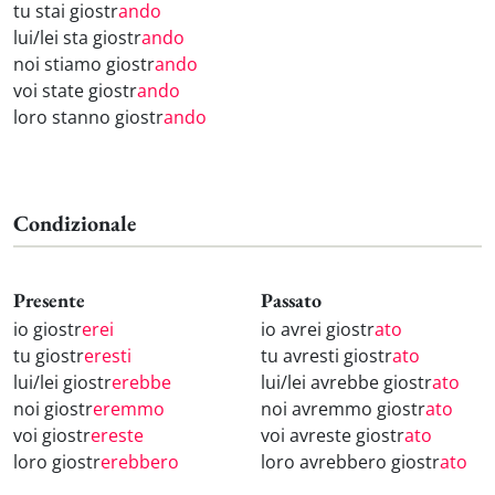
tu stai giostr
ando
lui/lei sta giostr
ando
noi stiamo giostr
ando
voi state giostr
ando
loro stanno giostr
ando
Condizionale
Presente
Passato
io giostr
erei
io avrei giostr
ato
tu giostr
eresti
tu avresti giostr
ato
lui/lei giostr
erebbe
lui/lei avrebbe giostr
ato
noi giostr
eremmo
noi avremmo giostr
ato
voi giostr
ereste
voi avreste giostr
ato
loro giostr
erebbero
loro avrebbero giostr
ato