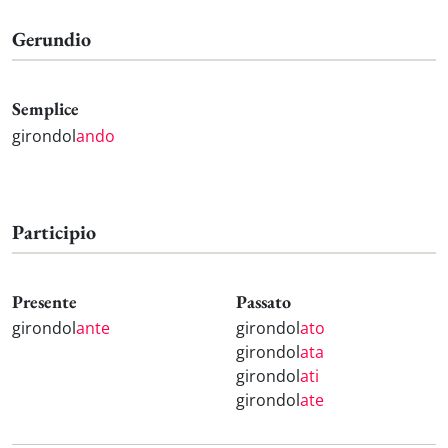
Gerundio
Semplice
girondol
ando
Participio
Presente
Passato
girondol
ante
girondol
ato
girondol
ata
girondol
ati
girondol
ate