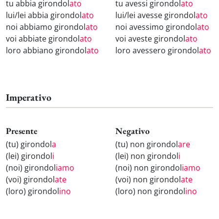
tu abbia girondol
ato
tu avessi girondol
ato
lui/lei abbia girondol
ato
lui/lei avesse girondol
ato
noi abbiamo girondol
ato
noi avessimo girondol
ato
voi abbiate girondol
ato
voi aveste girondol
ato
loro abbiano girondol
ato
loro avessero girondol
ato
Imperativo
Presente
Negativo
(tu) girondol
a
(tu) non girondol
are
(lei) girondol
i
(lei) non girondol
i
(noi) girondol
iamo
(noi) non girondol
iamo
(voi) girondol
ate
(voi) non girondol
ate
(loro) girondol
ino
(loro) non girondol
ino