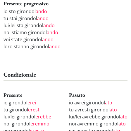
Presente progressivo
io sto girondol
ando
tu stai girondol
ando
lui/lei sta girondol
ando
noi stiamo girondol
ando
voi state girondol
ando
loro stanno girondol
ando
Condizionale
Presente
Passato
io girondol
erei
io avrei girondol
ato
tu girondol
eresti
tu avresti girondol
ato
lui/lei girondol
erebbe
lui/lei avrebbe girondol
ato
noi girondol
eremmo
noi avremmo girondol
ato
voi girondol
ereste
voi avreste girondol
ato