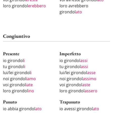
loro girondol
erebbero
loro avrebbero
girondol
ato
Congiuntivo
Presente
Imperfetto
io girondol
i
io girondol
assi
tu girondol
i
tu girondol
assi
lui/lei girondol
i
lui/lei girondol
asse
noi girondol
iamo
noi girondol
assimo
voi girondol
iate
voi girondol
aste
loro girondol
ino
loro girondol
assero
Passato
Trapassato
io abbia girondol
ato
io avessi girondol
ato