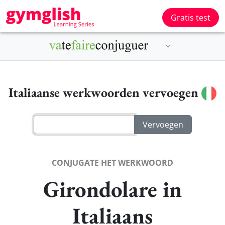
Gratis test
Italiaanse werkwoorden vervoegen
CONJUGATE HET WERKWOORD
Girondolare in
Italiaans