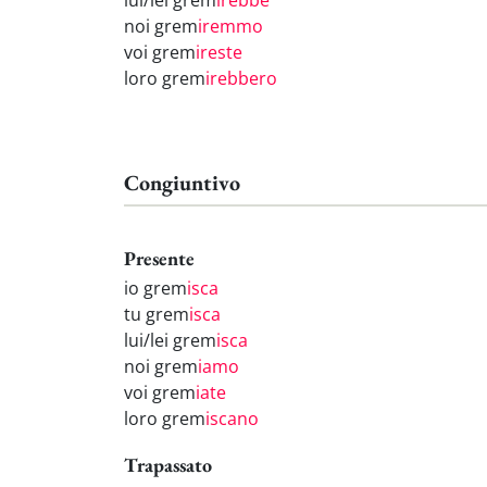
lui/lei grem
irebbe
noi grem
iremmo
voi grem
ireste
loro grem
irebbero
Congiuntivo
Presente
io grem
isca
tu grem
isca
lui/lei grem
isca
noi grem
iamo
voi grem
iate
loro grem
iscano
Trapassato