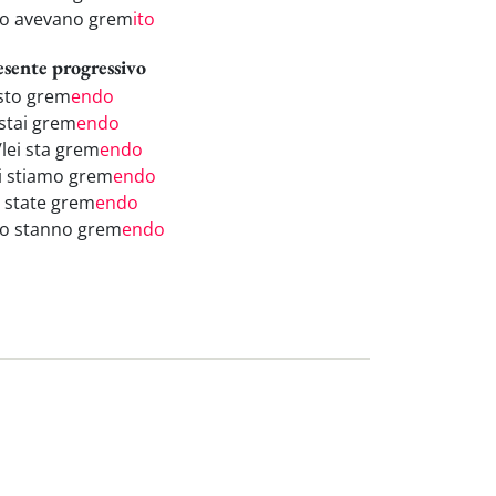
ro avevano grem
ito
esente progressivo
 sto grem
endo
 stai grem
endo
/lei sta grem
endo
i stiamo grem
endo
i state grem
endo
ro stanno grem
endo