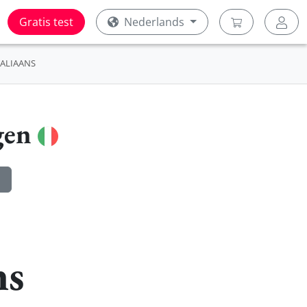
Gratis test
Nederlands
TALIAANS
gen
ns