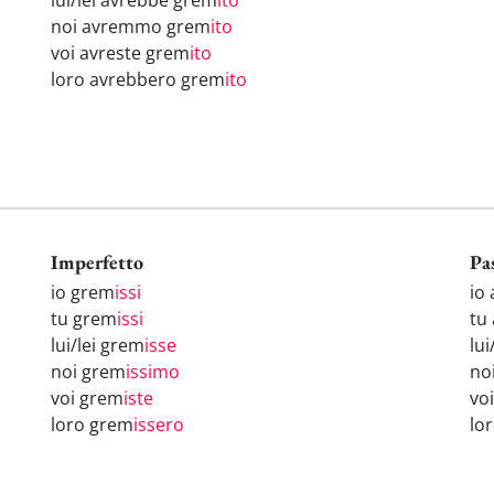
lui/lei avrebbe grem
ito
noi avremmo grem
ito
voi avreste grem
ito
loro avrebbero grem
ito
Imperfetto
Pa
io grem
issi
io
tu grem
issi
tu
lui/lei grem
isse
lui
noi grem
issimo
no
voi grem
iste
vo
loro grem
issero
lo