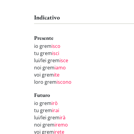
Indicativo
Presente
io grem
isco
tu grem
isci
lui/lei grem
isce
noi grem
iamo
voi grem
ite
loro grem
iscono
Futuro
io grem
irò
tu grem
irai
lui/lei grem
irà
noi grem
iremo
voi grem
irete