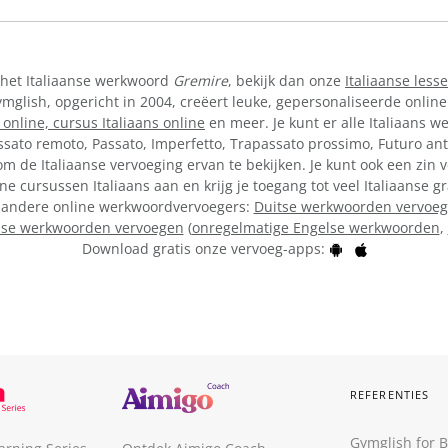
 het Italiaanse werkwoord
Gremire
, bekijk dan onze
Italiaanse less
lish, opgericht in 2004, creëert leuke, gepersonaliseerde online
 online,
cursus Italiaans online
en meer. Je kunt er alle Italiaans w
ssato remoto, Passato, Imperfetto, Trapassato prossimo, Futuro ant
m de Italiaanse vervoeging ervan te bekijken. Je kunt ook een zin
ine cursussen Italiaans aan en krijg je toegang tot veel Italiaanse
ze andere online werkwoordvervoegers:
Duitse werkwoorden vervoe
lse werkwoorden vervoegen
(
onregelmatige Engelse werkwoorden
,
Download gratis onze vervoeg-apps:
REFERENTIES
Gymglish for 