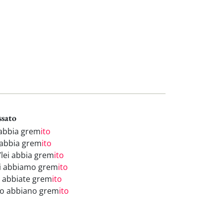
ssato
 abbia grem
ito
 abbia grem
ito
/lei abbia grem
ito
i abbiamo grem
ito
i abbiate grem
ito
ro abbiano grem
ito