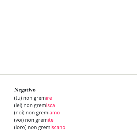
Negativo
(tu) non grem
ire
(lei) non grem
isca
(noi) non grem
iamo
(voi) non grem
ite
(loro) non grem
iscano