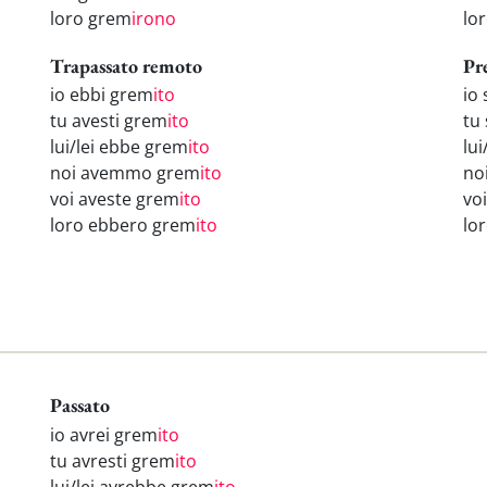
loro grem
irono
lo
Trapassato remoto
Pr
io ebbi grem
ito
io
tu avesti grem
ito
tu
lui/lei ebbe grem
ito
lui
noi avemmo grem
ito
no
voi aveste grem
ito
vo
loro ebbero grem
ito
lo
Passato
io avrei grem
ito
tu avresti grem
ito