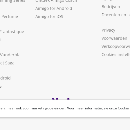
arning Series
Ontdek Aimigo Coach
Bedrijven
Aimigo for Android
Docenten en t
t Perfume
Aimigo for iOS
----
Privacy
Frantastique
Voorwaarden
t
Verkoopvoorw
Cookies instel
 Wunderbla
met Saga
ndroid
S
ren, maar ook voor marketingdoeleinden. Voor meer informatie, zie onze
Cookie 