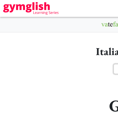
Ital
G