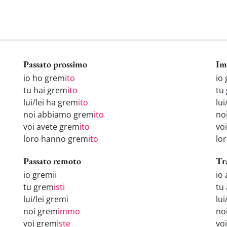
Passato prossimo
Im
io ho grem
ito
io
tu hai grem
ito
tu
lui/lei ha grem
ito
lui
noi abbiamo grem
ito
no
voi avete grem
ito
vo
loro hanno grem
ito
lo
Passato remoto
Tr
io grem
ii
io
tu grem
isti
tu
lui/lei grem
ì
lui
noi grem
immo
no
voi grem
iste
vo