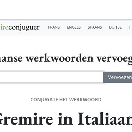
FRANS
ENGELS
SPAANS
DUITSE
I
iaanse werkwoorden vervoe
CONJUGATE HET WERKWOORD
remire in Italiaa