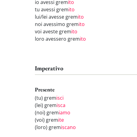
io avessi grem
ito
tu avessi grem
ito
lui/lei avesse grem
ito
noi avessimo grem
ito
voi aveste grem
ito
loro avessero grem
ito
Imperativo
Presente
(tu) grem
isci
(lei) grem
isca
(noi) grem
iamo
(voi) grem
ite
(loro) grem
iscano