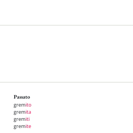
Passato
grem
ito
grem
ita
grem
iti
grem
ite