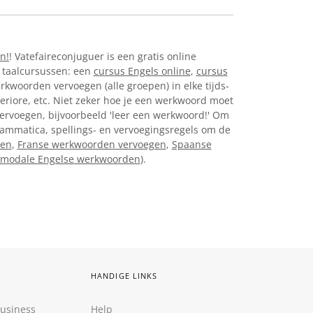
en!
! Vatefaireconjuguer is een gratis online
 taalcursussen: een
cursus Engels online
,
cursus
erkwoorden vervoegen (alle groepen) in elke tijds-
eriore, etc. Niet zeker hoe je een werkwoord moet
 vervoegen, bijvoorbeeld 'leer een werkwoord!' Om
 grammatica, spellings- en vervoegingsregels om de
gen
,
Franse werkwoorden vervoegen
,
Spaanse
modale Engelse werkwoorden
).
HANDIGE LINKS
Business
Help