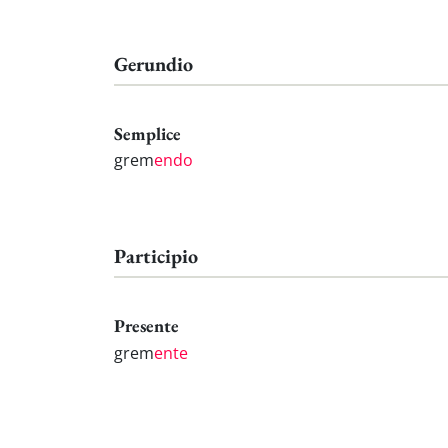
Gerundio
Semplice
grem
endo
Participio
Presente
grem
ente