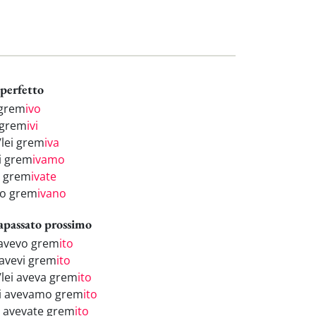
perfetto
 grem
ivo
 grem
ivi
/lei grem
iva
i grem
ivamo
i grem
ivate
ro grem
ivano
apassato prossimo
 avevo grem
ito
 avevi grem
ito
/lei aveva grem
ito
i avevamo grem
ito
i avevate grem
ito