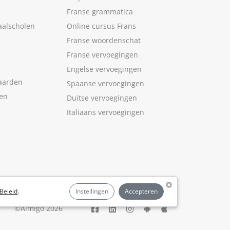
Franse grammatica
aalscholen
Online cursus Frans
Franse woordenschat
Franse vervoegingen
Engelse vervoegingen
aarden
Spaanse vervoegingen
len
Duitse vervoegingen
Italiaans vervoegingen
Beleid
.
Instellingen
Accepteren
©Aimigo 2026