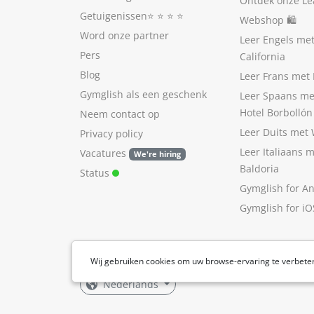
Ontdek onze Le
Getuigenissen
⭐️ ⭐️ ⭐️ ⭐️
Webshop 🛍
Word onze partner
Leer Engels me
Pers
California
Blog
Leer Frans met 
Gymglish als een geschenk
Leer Spaans me
Hotel Borbollón
Neem contact op
Leer Duits met
Privacy policy
Leer Italiaans 
Vacatures
We're hiring
Baldoria
Status
Gymglish for A
Gymglish for iO
Wij gebruiken cookies om uw browse-ervaring te verbete
Nederlands