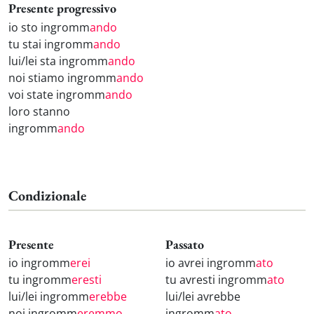
Presente progressivo
io sto ingromm
ando
tu stai ingromm
ando
lui/lei sta ingromm
ando
noi stiamo ingromm
ando
voi state ingromm
ando
loro stanno
ingromm
ando
Condizionale
Presente
Passato
io ingromm
erei
io avrei ingromm
ato
tu ingromm
eresti
tu avresti ingromm
ato
lui/lei ingromm
erebbe
lui/lei avrebbe
noi ingromm
eremmo
ingromm
ato