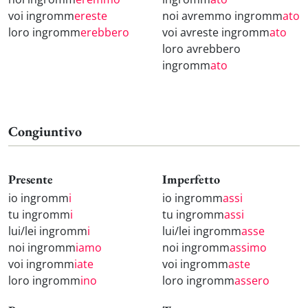
voi ingromm
ereste
noi avremmo ingromm
ato
loro ingromm
erebbero
voi avreste ingromm
ato
loro avrebbero
ingromm
ato
Congiuntivo
Presente
Imperfetto
io ingromm
i
io ingromm
assi
tu ingromm
i
tu ingromm
assi
lui/lei ingromm
i
lui/lei ingromm
asse
noi ingromm
iamo
noi ingromm
assimo
voi ingromm
iate
voi ingromm
aste
loro ingromm
ino
loro ingromm
assero