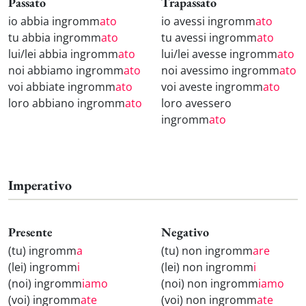
Passato
Trapassato
io abbia ingromm
ato
io avessi ingromm
ato
tu abbia ingromm
ato
tu avessi ingromm
ato
lui/lei abbia ingromm
ato
lui/lei avesse ingromm
ato
noi abbiamo ingromm
ato
noi avessimo ingromm
ato
voi abbiate ingromm
ato
voi aveste ingromm
ato
loro abbiano ingromm
ato
loro avessero
ingromm
ato
Imperativo
Presente
Negativo
(tu) ingromm
a
(tu) non ingromm
are
(lei) ingromm
i
(lei) non ingromm
i
(noi) ingromm
iamo
(noi) non ingromm
iamo
(voi) ingromm
ate
(voi) non ingromm
ate