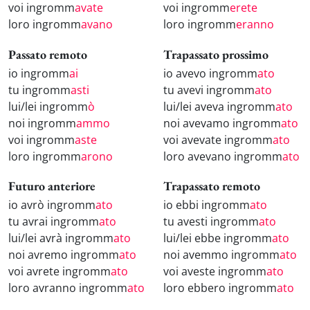
voi ingromm
avate
voi ingromm
erete
loro ingromm
avano
loro ingromm
eranno
Passato remoto
Trapassato prossimo
io ingromm
ai
io avevo ingromm
ato
tu ingromm
asti
tu avevi ingromm
ato
lui/lei ingromm
ò
lui/lei aveva ingromm
ato
noi ingromm
ammo
noi avevamo ingromm
ato
voi ingromm
aste
voi avevate ingromm
ato
loro ingromm
arono
loro avevano ingromm
ato
Futuro anteriore
Trapassato remoto
io avrò ingromm
ato
io ebbi ingromm
ato
tu avrai ingromm
ato
tu avesti ingromm
ato
lui/lei avrà ingromm
ato
lui/lei ebbe ingromm
ato
noi avremo ingromm
ato
noi avemmo ingromm
ato
voi avrete ingromm
ato
voi aveste ingromm
ato
loro avranno ingromm
ato
loro ebbero ingromm
ato