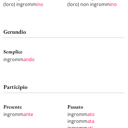
(loro) ingromm
ino
(loro) non ingromm
ino
Gerundio
Semplice
ingromm
ando
Participio
Presente
Passato
ingromm
ante
ingromm
ato
ingromm
ata