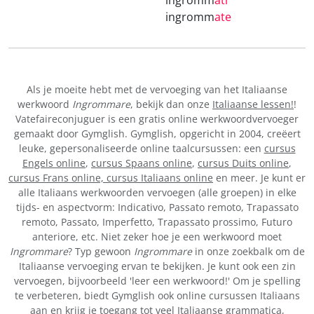
ingromm
ati
ingromm
ate
Als je moeite hebt met de vervoeging van het Italiaanse
werkwoord
Ingrommare
, bekijk dan onze
Italiaanse lessen!
!
Vatefaireconjuguer is een gratis online werkwoordvervoeger
gemaakt door Gymglish. Gymglish, opgericht in 2004, creëert
leuke, gepersonaliseerde online taalcursussen: een
cursus
Engels online
,
cursus Spaans online
,
cursus Duits online
,
cursus Frans online,
cursus Italiaans online
en meer. Je kunt er
alle Italiaans werkwoorden vervoegen (alle groepen) in elke
tijds- en aspectvorm: Indicativo, Passato remoto, Trapassato
remoto, Passato, Imperfetto, Trapassato prossimo, Futuro
anteriore, etc. Niet zeker hoe je een werkwoord moet
Ingrommare
? Typ gewoon
Ingrommare
in onze zoekbalk om de
Italiaanse vervoeging ervan te bekijken. Je kunt ook een zin
vervoegen, bijvoorbeeld 'leer een werkwoord!' Om je spelling
te verbeteren, biedt Gymglish ook online cursussen Italiaans
aan en krijg je toegang tot veel Italiaanse grammatica,