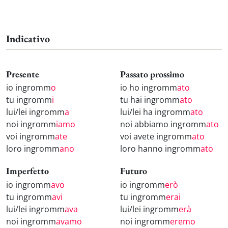
Indicativo
Presente
Passato prossimo
io ingromm
o
io ho ingromm
ato
tu ingromm
i
tu hai ingromm
ato
lui/lei ingromm
a
lui/lei ha ingromm
ato
noi ingromm
iamo
noi abbiamo ingromm
ato
voi ingromm
ate
voi avete ingromm
ato
loro ingromm
ano
loro hanno ingromm
ato
Imperfetto
Futuro
io ingromm
avo
io ingromm
erò
tu ingromm
avi
tu ingromm
erai
lui/lei ingromm
ava
lui/lei ingromm
erà
noi ingromm
avamo
noi ingromm
eremo