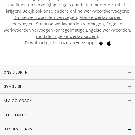
spellings- en vervoegingsregels om de taal onder de knie te
krijgen! Bekijk ook onze andere online werkwoordvervoegers:
Duitse werkwoorden vervoegen
,
Franse werkwoorden
vervoegen
,
Spaanse werkwoorden vervoegen
,
Engelse
werkwoorden vervoegen
(
onregelmatige Engelse werkwoorden
,
modale Engelse werkwoorden
).
Download gratis onze vervoeg-apps:
ONS BEDRIJF
GYMGLISH
AIMIGO COACH
REFERENTIES
HANDIGE LINKS