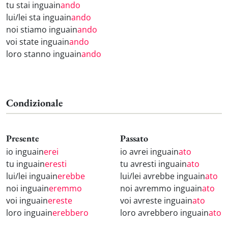
tu stai inguain
ando
lui/lei sta inguain
ando
noi stiamo inguain
ando
voi state inguain
ando
loro stanno inguain
ando
Condizionale
Presente
Passato
io inguain
erei
io avrei inguain
ato
tu inguain
eresti
tu avresti inguain
ato
lui/lei inguain
erebbe
lui/lei avrebbe inguain
ato
noi inguain
eremmo
noi avremmo inguain
ato
voi inguain
ereste
voi avreste inguain
ato
loro inguain
erebbero
loro avrebbero inguain
ato