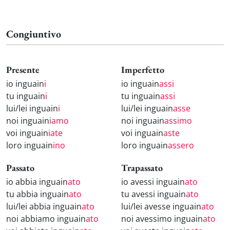
Congiuntivo
Presente
Imperfetto
io inguain
i
io inguain
assi
tu inguain
i
tu inguain
assi
lui/lei inguain
i
lui/lei inguain
asse
noi inguain
iamo
noi inguain
assimo
voi inguain
iate
voi inguain
aste
loro inguain
ino
loro inguain
assero
Passato
Trapassato
io abbia inguain
ato
io avessi inguain
ato
tu abbia inguain
ato
tu avessi inguain
ato
lui/lei abbia inguain
ato
lui/lei avesse inguain
ato
noi abbiamo inguain
ato
noi avessimo inguain
ato