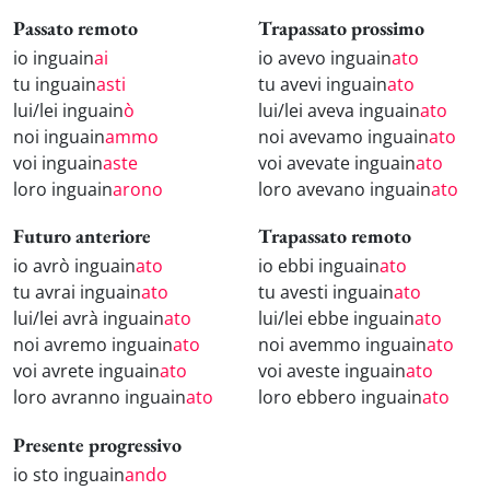
Passato remoto
Trapassato prossimo
io inguain
ai
io avevo inguain
ato
tu inguain
asti
tu avevi inguain
ato
lui/lei inguain
ò
lui/lei aveva inguain
ato
noi inguain
ammo
noi avevamo inguain
ato
voi inguain
aste
voi avevate inguain
ato
loro inguain
arono
loro avevano inguain
ato
Futuro anteriore
Trapassato remoto
io avrò inguain
ato
io ebbi inguain
ato
tu avrai inguain
ato
tu avesti inguain
ato
lui/lei avrà inguain
ato
lui/lei ebbe inguain
ato
noi avremo inguain
ato
noi avemmo inguain
ato
voi avrete inguain
ato
voi aveste inguain
ato
loro avranno inguain
ato
loro ebbero inguain
ato
Presente progressivo
io sto inguain
ando