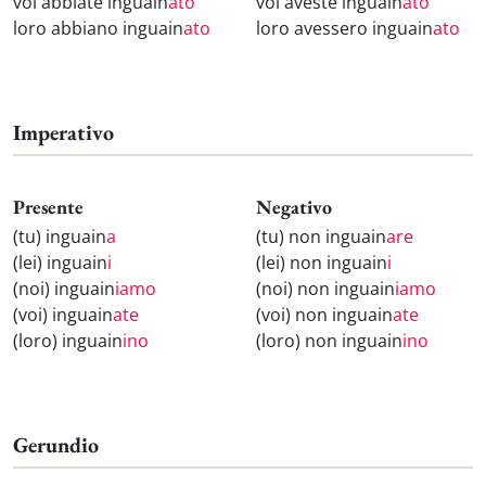
voi abbiate inguain
ato
voi aveste inguain
ato
loro abbiano inguain
ato
loro avessero inguain
ato
Imperativo
Presente
Negativo
(tu) inguain
a
(tu) non inguain
are
(lei) inguain
i
(lei) non inguain
i
(noi) inguain
iamo
(noi) non inguain
iamo
(voi) inguain
ate
(voi) non inguain
ate
(loro) inguain
ino
(loro) non inguain
ino
Gerundio