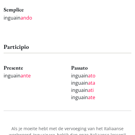
Semplice
inguain
ando
Participio
Presente
Passato
inguain
ante
inguain
ato
inguain
ata
inguain
ati
inguain
ate
Als je moeite hebt met de vervoeging van het Italiaanse
werkwoord
Inguainare
, bekijk dan onze
Italiaanse lessen!
!