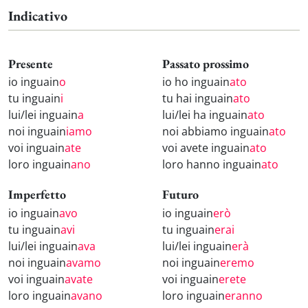
Indicativo
Presente
Passato prossimo
io inguain
o
io ho inguain
ato
tu inguain
i
tu hai inguain
ato
lui/lei inguain
a
lui/lei ha inguain
ato
noi inguain
iamo
noi abbiamo inguain
ato
voi inguain
ate
voi avete inguain
ato
loro inguain
ano
loro hanno inguain
ato
Imperfetto
Futuro
io inguain
avo
io inguain
erò
tu inguain
avi
tu inguain
erai
lui/lei inguain
ava
lui/lei inguain
erà
noi inguain
avamo
noi inguain
eremo
voi inguain
avate
voi inguain
erete
loro inguain
avano
loro inguain
eranno