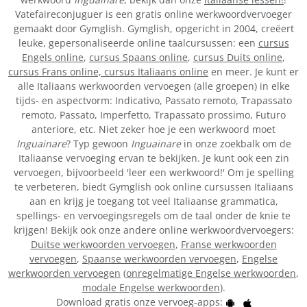
Vatefaireconjuguer is een gratis online werkwoordvervoeger
gemaakt door Gymglish. Gymglish, opgericht in 2004, creëert
leuke, gepersonaliseerde online taalcursussen: een
cursus
Engels online
,
cursus Spaans online
,
cursus Duits online
,
cursus Frans online,
cursus Italiaans online
en meer. Je kunt er
alle Italiaans werkwoorden vervoegen (alle groepen) in elke
tijds- en aspectvorm: Indicativo, Passato remoto, Trapassato
remoto, Passato, Imperfetto, Trapassato prossimo, Futuro
anteriore, etc. Niet zeker hoe je een werkwoord moet
Inguainare
? Typ gewoon
Inguainare
in onze zoekbalk om de
Italiaanse vervoeging ervan te bekijken. Je kunt ook een zin
vervoegen, bijvoorbeeld 'leer een werkwoord!' Om je spelling
te verbeteren, biedt Gymglish ook online cursussen Italiaans
aan en krijg je toegang tot veel Italiaanse grammatica,
spellings- en vervoegingsregels om de taal onder de knie te
krijgen! Bekijk ook onze andere online werkwoordvervoegers:
Duitse werkwoorden vervoegen
,
Franse werkwoorden
vervoegen
,
Spaanse werkwoorden vervoegen
,
Engelse
werkwoorden vervoegen
(
onregelmatige Engelse werkwoorden
,
modale Engelse werkwoorden
).
Download gratis onze vervoeg-apps: