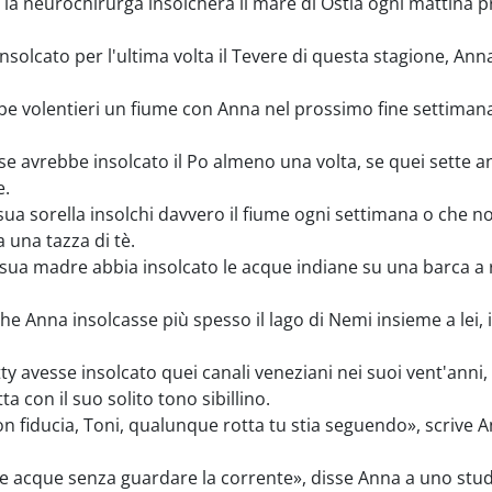
la neurochirurga insolcherà il mare di Ostia ogni mattina pri
solcato per l'ultima volta il Tevere di questa stagione, Ann
 volentieri un fiume con Anna nel prossimo fine settimana l
e avrebbe insolcato il Po almeno una volta, se quei sette an
e.
sua sorella insolchi davvero il fiume ogni settimana o che n
 una tazza di tè.
ua madre abbia insolcato le acque indiane su una barca a r
 Anna insolcasse più spesso il lago di Nemi insieme a lei, 
ty avesse insolcato quei canali veneziani nei suoi vent'anni, 
 con il suo solito tono sibillino.
on fiducia, Toni, qualunque rotta tu stia seguendo», scrive A
e acque senza guardare la corrente», disse Anna a uno stu