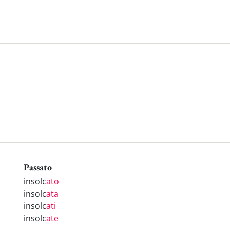
Passato
insolc
ato
insolc
ata
insolc
ati
insolc
ate