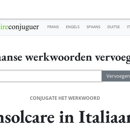
FRANS
ENGELS
SPAANS
DUITSE
I
iaanse werkwoorden vervoe
CONJUGATE HET WERKWOORD
nsolcare in Italiaa