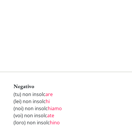
Negativo
(tu) non insolc
are
(lei) non insolc
hi
(noi) non insolc
hiamo
(voi) non insolc
ate
(loro) non insolc
hino