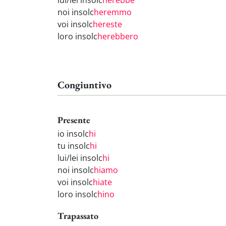
lui/lei insolc
herebbe
noi insolc
heremmo
voi insolc
hereste
loro insolc
herebbero
Congiuntivo
Presente
io insolc
hi
tu insolc
hi
lui/lei insolc
hi
noi insolc
hiamo
voi insolc
hiate
loro insolc
hino
Trapassato