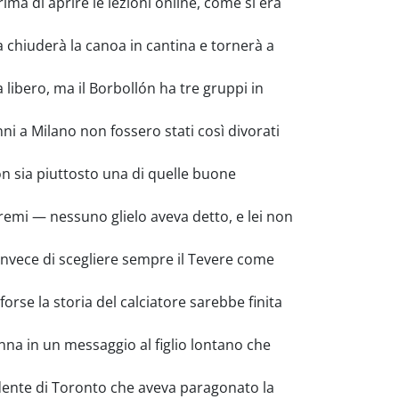
ma di aprire le lezioni online, come si era
a chiuderà la canoa in cantina e tornerà a
ibero, ma il Borbollón ha tre gruppi in
ni a Milano non fossero stati così divorati
on sia piuttosto una di quelle buone
emi — nessuno glielo aveva detto, e lei non
invece di scegliere sempre il Tevere come
forse la storia del calciatore sarebbe finita
nna in un messaggio al figlio lontano che
dente di Toronto che aveva paragonato la