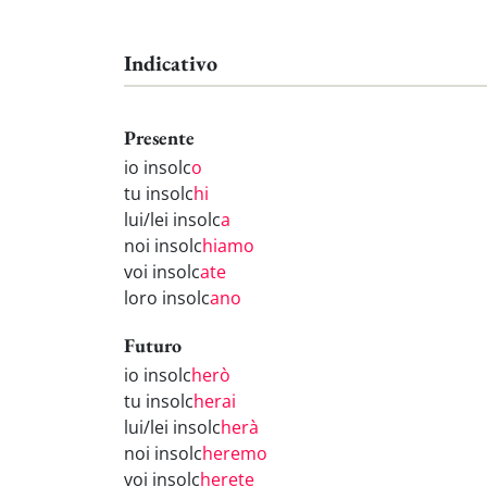
Indicativo
Presente
io insolc
o
tu insolc
hi
lui/lei insolc
a
noi insolc
hiamo
voi insolc
ate
loro insolc
ano
Futuro
io insolc
herò
tu insolc
herai
lui/lei insolc
herà
noi insolc
heremo
voi insolc
herete