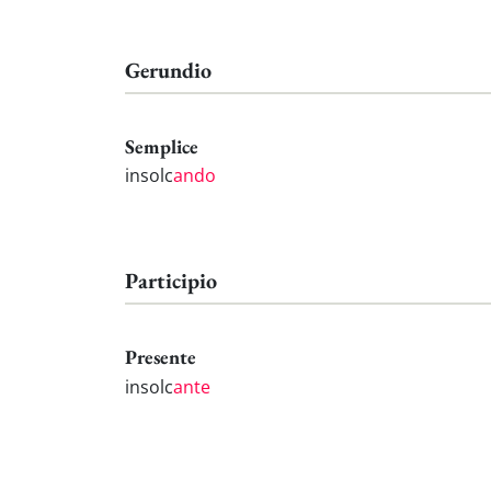
Gerundio
Semplice
insolc
ando
Participio
Presente
insolc
ante