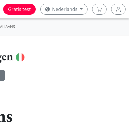
Gratis test
Nederlands
TALIAANS
gen
ns