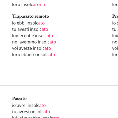
loro insolc
arono
lo
Trapassato remoto
Pr
io ebbi insolc
ato
io 
tu avesti insolc
ato
tu 
lui/lei ebbe insolc
ato
lui
noi avemmo insolc
ato
no
voi aveste insolc
ato
voi
loro ebbero insolc
ato
lo
Passato
io avrei insolc
ato
tu avresti insolc
ato