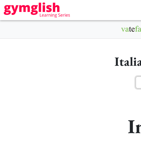
Ital
I