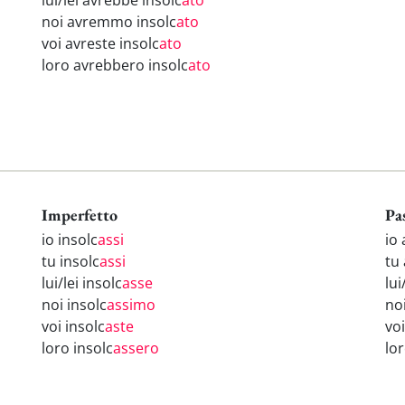
lui/lei avrebbe insolc
ato
noi avremmo insolc
ato
voi avreste insolc
ato
loro avrebbero insolc
ato
Imperfetto
Pa
io insolc
assi
io 
tu insolc
assi
tu 
lui/lei insolc
asse
lui
noi insolc
assimo
no
voi insolc
aste
voi
loro insolc
assero
lo