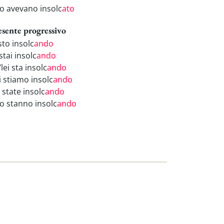
ro avevano insolc
ato
esente progressivo
sto insolc
ando
stai insolc
ando
/lei sta insolc
ando
i stiamo insolc
ando
 state insolc
ando
ro stanno insolc
ando