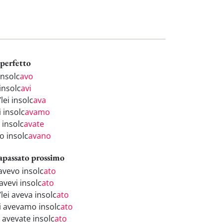
perfetto
insolc
avo
insolc
avi
/lei insolc
ava
 insolc
avamo
 insolc
avate
o insolc
avano
apassato prossimo
avevo insolc
ato
avevi insolc
ato
/lei aveva insolc
ato
i avevamo insolc
ato
 avevate insolc
ato