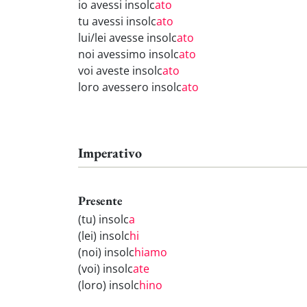
io avessi insolc
ato
tu avessi insolc
ato
lui/lei avesse insolc
ato
noi avessimo insolc
ato
voi aveste insolc
ato
loro avessero insolc
ato
Imperativo
Presente
(tu) insolc
a
(lei) insolc
hi
(noi) insolc
hiamo
(voi) insolc
ate
(loro) insolc
hino