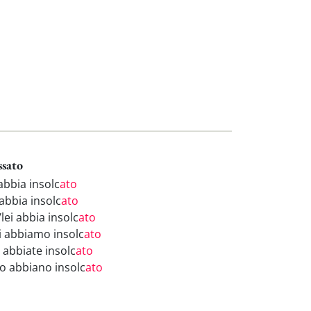
ssato
abbia insolc
ato
abbia insolc
ato
/lei abbia insolc
ato
i abbiamo insolc
ato
 abbiate insolc
ato
ro abbiano insolc
ato