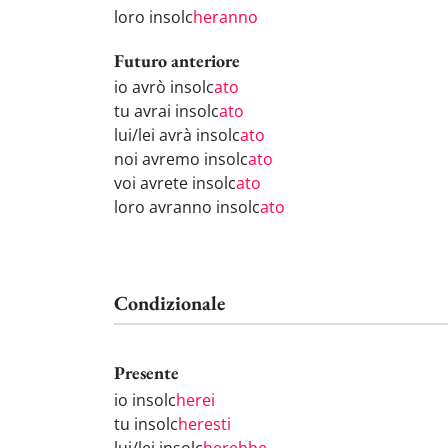
loro insolc
heranno
Futuro anteriore
io avrò insolc
ato
tu avrai insolc
ato
lui/lei avrà insolc
ato
noi avremo insolc
ato
voi avrete insolc
ato
loro avranno insolc
ato
Condizionale
Presente
io insolc
herei
tu insolc
heresti