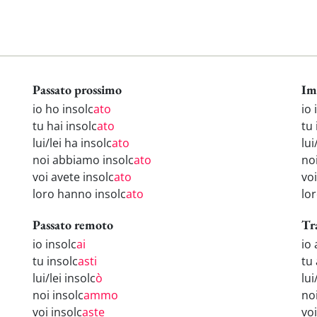
Passato prossimo
Im
io ho insolc
ato
io 
tu hai insolc
ato
tu 
lui/lei ha insolc
ato
lui
noi abbiamo insolc
ato
noi
voi avete insolc
ato
voi
loro hanno insolc
ato
lor
Passato remoto
Tr
io insolc
ai
io 
tu insolc
asti
tu 
lui/lei insolc
ò
lui
noi insolc
ammo
no
voi insolc
aste
voi