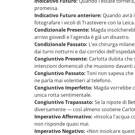
Indicativo Futuro:
Quando l'estate tornerà, 
promessa.
Indicativo Futuro anteriore:
Quando avrà in
fotografare i vicoli di Trastevere con la Leica.
Condizionale Presente:
Magda insolcherebbe
arrivo giovedì e l'agenda è già un disastro.
Condizionale Passato:
L'ex chirurga milanes
dai turni notturni e dai corridoi dell'ospedal
Congiuntivo Presente:
Carlotta dubita che 
intenzioni domenicali che muoiono davanti a
Congiuntivo Passato:
Toni non sapeva che s
ne parla mai volentieri al telefono.
Congiuntivo Imperfetto:
Magda vorrebbe che
unica rotta sentimentale.
Congiuntivo Trapassato:
Se la nipote di Bet
diversamente — così almeno sostiene Carlotta
Imperativo Affermativo:
«Insolca l'acqua c
non risponde quasi mai.
Imperativo Negativo:
«Non insolcare quest