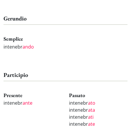
Gerundio
Semplice
intenebr
ando
Participio
Presente
Passato
intenebr
ante
intenebr
ato
intenebr
ata
intenebr
ati
intenebr
ate