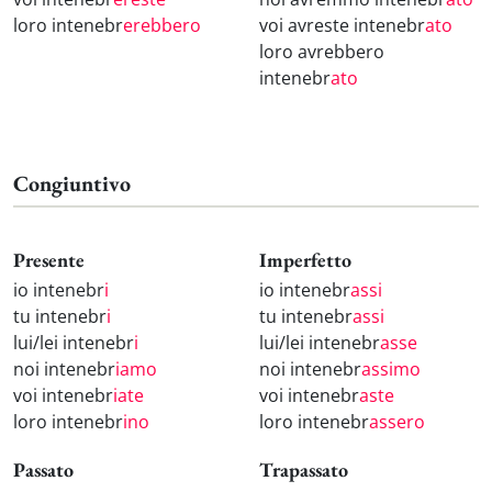
loro intenebr
erebbero
voi avreste intenebr
ato
loro avrebbero
intenebr
ato
Congiuntivo
Presente
Imperfetto
io intenebr
i
io intenebr
assi
tu intenebr
i
tu intenebr
assi
lui/lei intenebr
i
lui/lei intenebr
asse
noi intenebr
iamo
noi intenebr
assimo
voi intenebr
iate
voi intenebr
aste
loro intenebr
ino
loro intenebr
assero
Passato
Trapassato