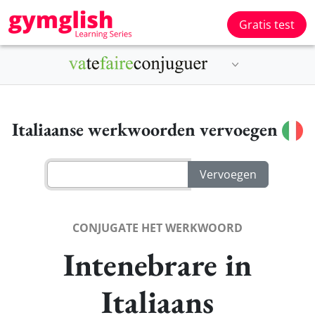
Gratis test
Italiaanse werkwoorden vervoegen
CONJUGATE HET WERKWOORD
Intenebrare in
Italiaans