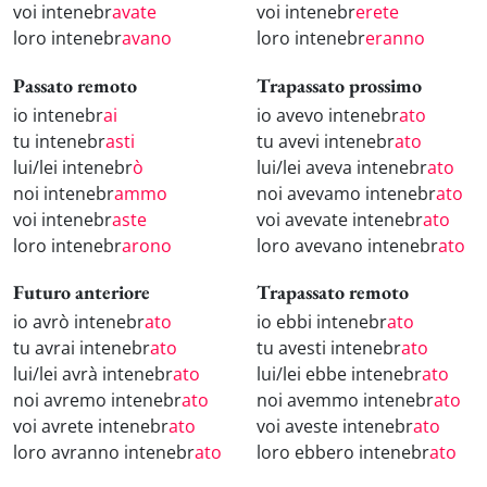
voi intenebr
avate
voi intenebr
erete
loro intenebr
avano
loro intenebr
eranno
Passato remoto
Trapassato prossimo
io intenebr
ai
io avevo intenebr
ato
tu intenebr
asti
tu avevi intenebr
ato
lui/lei intenebr
ò
lui/lei aveva intenebr
ato
noi intenebr
ammo
noi avevamo intenebr
ato
voi intenebr
aste
voi avevate intenebr
ato
loro intenebr
arono
loro avevano intenebr
ato
Futuro anteriore
Trapassato remoto
io avrò intenebr
ato
io ebbi intenebr
ato
tu avrai intenebr
ato
tu avesti intenebr
ato
lui/lei avrà intenebr
ato
lui/lei ebbe intenebr
ato
noi avremo intenebr
ato
noi avemmo intenebr
ato
voi avrete intenebr
ato
voi aveste intenebr
ato
loro avranno intenebr
ato
loro ebbero intenebr
ato