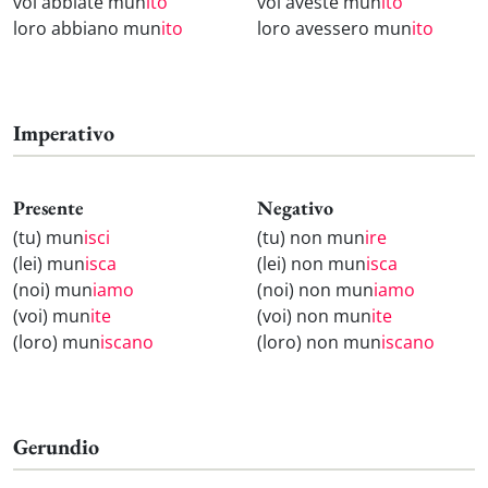
voi abbiate mun
ito
voi aveste mun
ito
loro abbiano mun
ito
loro avessero mun
ito
Imperativo
Presente
Negativo
(tu) mun
isci
(tu) non mun
ire
(lei) mun
isca
(lei) non mun
isca
(noi) mun
iamo
(noi) non mun
iamo
(voi) mun
ite
(voi) non mun
ite
(loro) mun
iscano
(loro) non mun
iscano
Gerundio