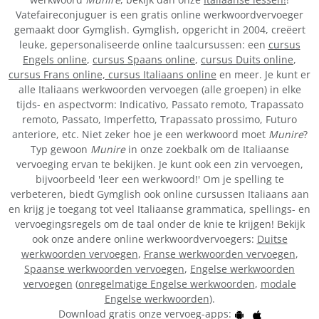
Vatefaireconjuguer is een gratis online werkwoordvervoeger
gemaakt door Gymglish. Gymglish, opgericht in 2004, creëert
leuke, gepersonaliseerde online taalcursussen: een
cursus
Engels online
,
cursus Spaans online
,
cursus Duits online
,
cursus Frans online,
cursus Italiaans online
en meer. Je kunt er
alle Italiaans werkwoorden vervoegen (alle groepen) in elke
tijds- en aspectvorm: Indicativo, Passato remoto, Trapassato
remoto, Passato, Imperfetto, Trapassato prossimo, Futuro
anteriore, etc. Niet zeker hoe je een werkwoord moet
Munire
?
Typ gewoon
Munire
in onze zoekbalk om de Italiaanse
vervoeging ervan te bekijken. Je kunt ook een zin vervoegen,
bijvoorbeeld 'leer een werkwoord!' Om je spelling te
verbeteren, biedt Gymglish ook online cursussen Italiaans aan
en krijg je toegang tot veel Italiaanse grammatica, spellings- en
vervoegingsregels om de taal onder de knie te krijgen! Bekijk
ook onze andere online werkwoordvervoegers:
Duitse
werkwoorden vervoegen
,
Franse werkwoorden vervoegen
,
Spaanse werkwoorden vervoegen
,
Engelse werkwoorden
vervoegen
(
onregelmatige Engelse werkwoorden
,
modale
Engelse werkwoorden
).
Download gratis onze vervoeg-apps: