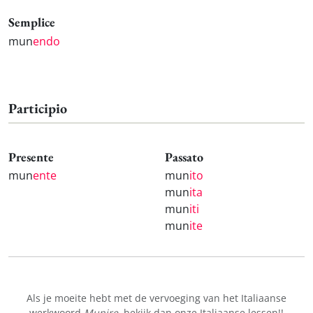
Semplice
mun
endo
Participio
Presente
Passato
mun
ente
mun
ito
mun
ita
mun
iti
mun
ite
Als je moeite hebt met de vervoeging van het Italiaanse
werkwoord
Munire
, bekijk dan onze
Italiaanse lessen!
!