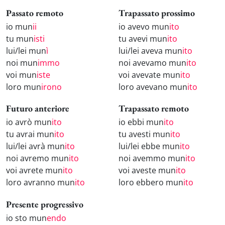
Passato remoto
Trapassato prossimo
io mun
ii
io avevo mun
ito
tu mun
isti
tu avevi mun
ito
lui/lei mun
ì
lui/lei aveva mun
ito
noi mun
immo
noi avevamo mun
ito
voi mun
iste
voi avevate mun
ito
loro mun
irono
loro avevano mun
ito
Futuro anteriore
Trapassato remoto
io avrò mun
ito
io ebbi mun
ito
tu avrai mun
ito
tu avesti mun
ito
lui/lei avrà mun
ito
lui/lei ebbe mun
ito
noi avremo mun
ito
noi avemmo mun
ito
voi avrete mun
ito
voi aveste mun
ito
loro avranno mun
ito
loro ebbero mun
ito
Presente progressivo
io sto mun
endo