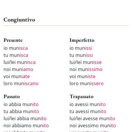
Congiuntivo
Presente
Imperfetto
io mun
isca
io mun
issi
tu mun
isca
tu mun
issi
lui/lei mun
isca
lui/lei mun
isse
noi mun
iamo
noi mun
issimo
voi mun
iate
voi mun
iste
loro mun
iscano
loro mun
issero
Passato
Trapassato
io abbia mun
ito
io avessi mun
ito
tu abbia mun
ito
tu avessi mun
ito
lui/lei abbia mun
ito
lui/lei avesse mun
ito
noi abbiamo mun
ito
noi avessimo mun
ito