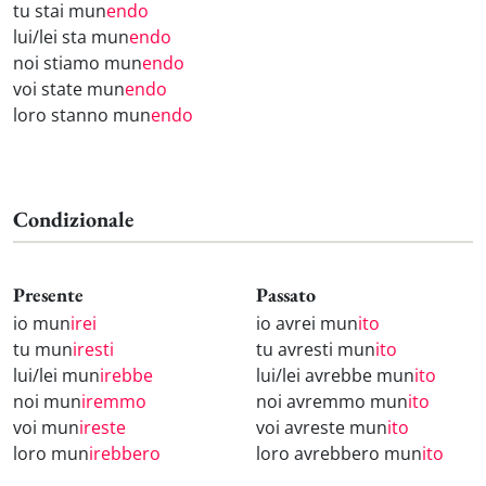
tu stai mun
endo
lui/lei sta mun
endo
noi stiamo mun
endo
voi state mun
endo
loro stanno mun
endo
Condizionale
Presente
Passato
io mun
irei
io avrei mun
ito
tu mun
iresti
tu avresti mun
ito
lui/lei mun
irebbe
lui/lei avrebbe mun
ito
noi mun
iremmo
noi avremmo mun
ito
voi mun
ireste
voi avreste mun
ito
loro mun
irebbero
loro avrebbero mun
ito