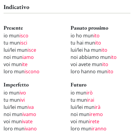
Indicativo
Presente
Passato prossimo
io mun
isco
io ho mun
ito
tu mun
isci
tu hai mun
ito
lui/lei mun
isce
lui/lei ha mun
ito
noi mun
iamo
noi abbiamo mun
ito
voi mun
ite
voi avete mun
ito
loro mun
iscono
loro hanno mun
ito
Imperfetto
Futuro
io mun
ivo
io mun
irò
tu mun
ivi
tu mun
irai
lui/lei mun
iva
lui/lei mun
irà
noi mun
ivamo
noi mun
iremo
voi mun
ivate
voi mun
irete
loro mun
ivano
loro mun
iranno