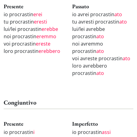
Presente
Passato
io procrastin
erei
io avrei procrastin
ato
tu procrastin
eresti
tu avresti procrastin
ato
lui/lei procrastin
erebbe
lui/lei avrebbe
noi procrastin
eremmo
procrastin
ato
voi procrastin
ereste
noi avremmo
loro procrastin
erebbero
procrastin
ato
voi avreste procrastin
ato
loro avrebbero
procrastin
ato
Congiuntivo
Presente
Imperfetto
io procrastin
i
io procrastin
assi