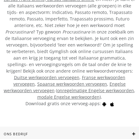
alle Italiaans werkwoorden vervoegen (alle groepen) in elke
tijds- en aspectvorm: Indicativo, Passato remoto, Trapassato
remoto, Passato, Imperfetto, Trapassato prossimo, Futuro
anteriore, etc. Niet zeker hoe je een werkwoord moet
Procrastinare
? Typ gewoon
Procrastinare
in onze zoekbalk om
de Italiaanse vervoeging ervan te bekijken. Je kunt ook een zin
vervoegen, bijvoorbeeld 'leer een werkwoord!' Om je spelling
te verbeteren, biedt Gymglish ook online cursussen Italiaans
aan en krijg je toegang tot veel Italiaanse grammatica,
spellings- en vervoegingsregels om de taal onder de knie te
krijgen! Bekijk ook onze andere online werkwoordvervoegers:
Duitse werkwoorden vervoegen
,
Franse werkwoorden
vervoegen
,
Spaanse werkwoorden vervoegen
,
Engelse
werkwoorden vervoegen
(
onregelmatige Engelse werkwoorden
,
modale Engelse werkwoorden
).
Download gratis onze vervoeg-apps:
ONS BEDRIJF