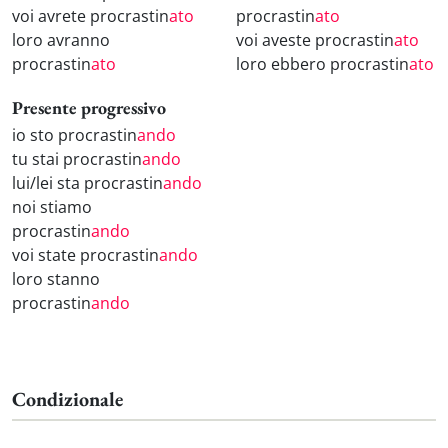
voi avrete procrastin
ato
procrastin
ato
loro avranno
voi aveste procrastin
ato
procrastin
ato
loro ebbero procrastin
ato
Presente progressivo
io sto procrastin
ando
tu stai procrastin
ando
lui/lei sta procrastin
ando
noi stiamo
procrastin
ando
voi state procrastin
ando
loro stanno
procrastin
ando
Condizionale