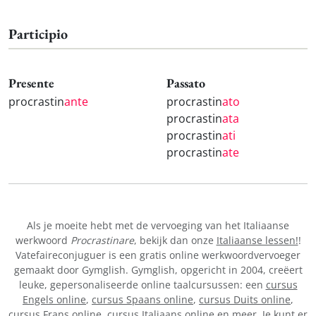
Participio
Presente
Passato
procrastin
ante
procrastin
ato
procrastin
ata
procrastin
ati
procrastin
ate
Als je moeite hebt met de vervoeging van het Italiaanse
werkwoord
Procrastinare
, bekijk dan onze
Italiaanse lessen!
!
Vatefaireconjuguer is een gratis online werkwoordvervoeger
gemaakt door Gymglish. Gymglish, opgericht in 2004, creëert
leuke, gepersonaliseerde online taalcursussen: een
cursus
Engels online
,
cursus Spaans online
,
cursus Duits online
,
cursus Frans online,
cursus Italiaans online
en meer. Je kunt er