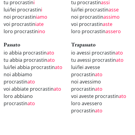
tu procrastin
i
tu procrastin
assi
lui/lei procrastin
i
lui/lei procrastin
asse
noi procrastin
iamo
noi procrastin
assimo
voi procrastin
iate
voi procrastin
aste
loro procrastin
ino
loro procrastin
assero
Passato
Trapassato
io abbia procrastin
ato
io avessi procrastin
ato
tu abbia procrastin
ato
tu avessi procrastin
ato
lui/lei abbia procrastin
ato
lui/lei avesse
noi abbiamo
procrastin
ato
procrastin
ato
noi avessimo
voi abbiate procrastin
ato
procrastin
ato
loro abbiano
voi aveste procrastin
ato
procrastin
ato
loro avessero
procrastin
ato