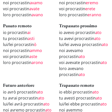
noi procrastin
avamo
noi procrastin
eremo
voi procrastin
avate
voi procrastin
erete
loro procrastin
avano
loro procrastin
eranno
Passato remoto
Trapassato prossimo
io procrastin
ai
io avevo procrastin
ato
tu procrastin
asti
tu avevi procrastin
ato
lui/lei procrastin
ò
lui/lei aveva procrastin
ato
noi procrastin
ammo
noi avevamo
voi procrastin
aste
procrastin
ato
loro procrastin
arono
voi avevate procrastin
ato
loro avevano
procrastin
ato
Futuro anteriore
Trapassato remoto
io avrò procrastin
ato
io ebbi procrastin
ato
tu avrai procrastin
ato
tu avesti procrastin
ato
lui/lei avrà procrastin
ato
lui/lei ebbe procrastin
ato
noi avremo procrastin
ato
noi avemmo