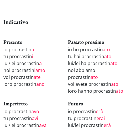
Indicativo
Presente
Passato prossimo
io procrastin
o
io ho procrastin
ato
tu procrastin
i
tu hai procrastin
ato
lui/lei procrastin
a
lui/lei ha procrastin
ato
noi procrastin
iamo
noi abbiamo
voi procrastin
ate
procrastin
ato
loro procrastin
ano
voi avete procrastin
ato
loro hanno procrastin
ato
Imperfetto
Futuro
io procrastin
avo
io procrastin
erò
tu procrastin
avi
tu procrastin
erai
lui/lei procrastin
ava
lui/lei procrastin
erà