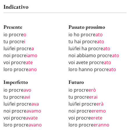
Indicativo
Presente
Passato prossimo
io procre
o
io ho procre
ato
tu procre
i
tu hai procre
ato
lui/lei procre
a
lui/lei ha procre
ato
noi procre
iamo
noi abbiamo procre
ato
voi procre
ate
voi avete procre
ato
loro procre
ano
loro hanno procre
ato
Imperfetto
Futuro
io procre
avo
io procre
erò
tu procre
avi
tu procre
erai
lui/lei procre
ava
lui/lei procre
erà
noi procre
avamo
noi procre
eremo
voi procre
avate
voi procre
erete
loro procre
avano
loro procre
eranno