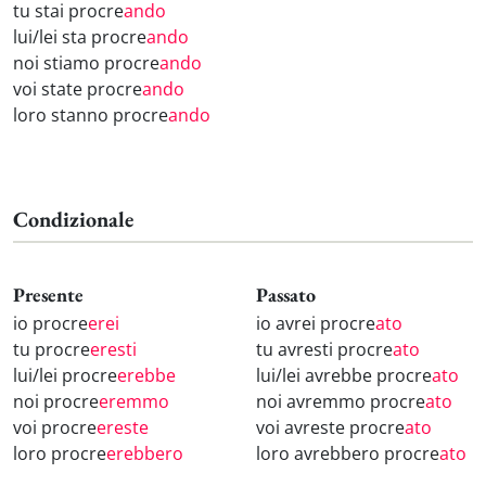
tu stai procre
ando
lui/lei sta procre
ando
noi stiamo procre
ando
voi state procre
ando
loro stanno procre
ando
Condizionale
Presente
Passato
io procre
erei
io avrei procre
ato
tu procre
eresti
tu avresti procre
ato
lui/lei procre
erebbe
lui/lei avrebbe procre
ato
noi procre
eremmo
noi avremmo procre
ato
voi procre
ereste
voi avreste procre
ato
loro procre
erebbero
loro avrebbero procre
ato