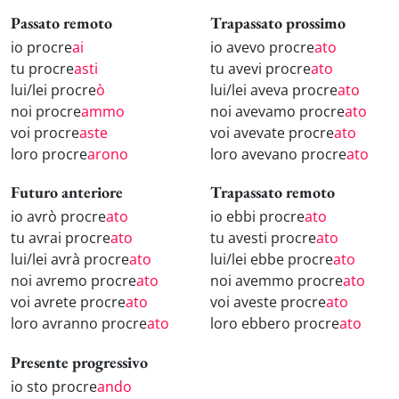
Passato remoto
Trapassato prossimo
io procre
ai
io avevo procre
ato
tu procre
asti
tu avevi procre
ato
lui/lei procre
ò
lui/lei aveva procre
ato
noi procre
ammo
noi avevamo procre
ato
voi procre
aste
voi avevate procre
ato
loro procre
arono
loro avevano procre
ato
Futuro anteriore
Trapassato remoto
io avrò procre
ato
io ebbi procre
ato
tu avrai procre
ato
tu avesti procre
ato
lui/lei avrà procre
ato
lui/lei ebbe procre
ato
noi avremo procre
ato
noi avemmo procre
ato
voi avrete procre
ato
voi aveste procre
ato
loro avranno procre
ato
loro ebbero procre
ato
Presente progressivo
io sto procre
ando