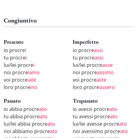
Congiuntivo
Presente
Imperfetto
io procre
i
io procre
assi
tu procre
i
tu procre
assi
lui/lei procre
i
lui/lei procre
asse
noi procre
iamo
noi procre
assimo
voi procre
iate
voi procre
aste
loro procre
ino
loro procre
assero
Passato
Trapassato
io abbia procre
ato
io avessi procre
ato
tu abbia procre
ato
tu avessi procre
ato
lui/lei abbia procre
ato
lui/lei avesse procre
ato
noi abbiamo procre
ato
noi avessimo procre
ato