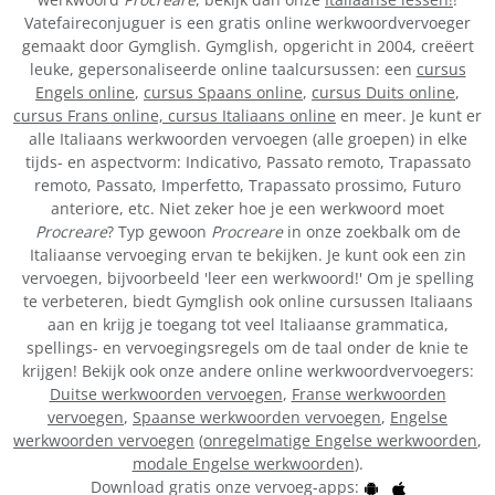
Vatefaireconjuguer is een gratis online werkwoordvervoeger
gemaakt door Gymglish. Gymglish, opgericht in 2004, creëert
leuke, gepersonaliseerde online taalcursussen: een
cursus
Engels online
,
cursus Spaans online
,
cursus Duits online
,
cursus Frans online,
cursus Italiaans online
en meer. Je kunt er
alle Italiaans werkwoorden vervoegen (alle groepen) in elke
tijds- en aspectvorm: Indicativo, Passato remoto, Trapassato
remoto, Passato, Imperfetto, Trapassato prossimo, Futuro
anteriore, etc. Niet zeker hoe je een werkwoord moet
Procreare
? Typ gewoon
Procreare
in onze zoekbalk om de
Italiaanse vervoeging ervan te bekijken. Je kunt ook een zin
vervoegen, bijvoorbeeld 'leer een werkwoord!' Om je spelling
te verbeteren, biedt Gymglish ook online cursussen Italiaans
aan en krijg je toegang tot veel Italiaanse grammatica,
spellings- en vervoegingsregels om de taal onder de knie te
krijgen! Bekijk ook onze andere online werkwoordvervoegers:
Duitse werkwoorden vervoegen
,
Franse werkwoorden
vervoegen
,
Spaanse werkwoorden vervoegen
,
Engelse
werkwoorden vervoegen
(
onregelmatige Engelse werkwoorden
,
modale Engelse werkwoorden
).
Download gratis onze vervoeg-apps: