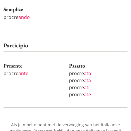
Semplice
procre
ando
Participio
Presente
Passato
procre
ante
procre
ato
procre
ata
procre
ati
procre
ate
Als je moeite hebt met de vervoeging van het Italiaanse
werkwoord
Procreare
, bekijk dan onze
Italiaanse lessen!
!