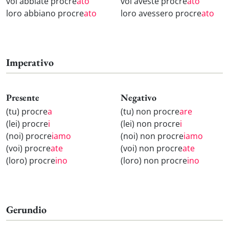
voi abbiate procre
ato
voi aveste procre
ato
loro abbiano procre
ato
loro avessero procre
ato
Imperativo
Presente
Negativo
(tu) procre
a
(tu) non procre
are
(lei) procre
i
(lei) non procre
i
(noi) procre
iamo
(noi) non procre
iamo
(voi) procre
ate
(voi) non procre
ate
(loro) procre
ino
(loro) non procre
ino
Gerundio