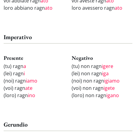
voi abbiate ragn
ato
voi aveste ragn
ato
loro abbiano ragn
ato
loro avessero ragn
ato
Imperativo
Presente
Negativo
(tu) ragn
a
(tu) non ragn
igere
(lei) ragn
i
(lei) non ragn
iga
(noi) ragn
iamo
(noi) non ragn
igiamo
(voi) ragn
ate
(voi) non ragn
igete
(loro) ragn
ino
(loro) non ragn
igano
Gerundio