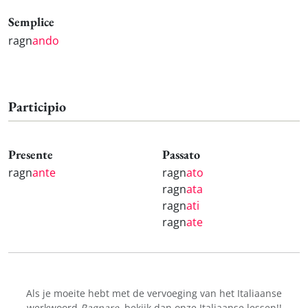
Semplice
ragn
ando
Participio
Presente
Passato
ragn
ante
ragn
ato
ragn
ata
ragn
ati
ragn
ate
Als je moeite hebt met de vervoeging van het Italiaanse
werkwoord
Ragnare
, bekijk dan onze
Italiaanse lessen!
!