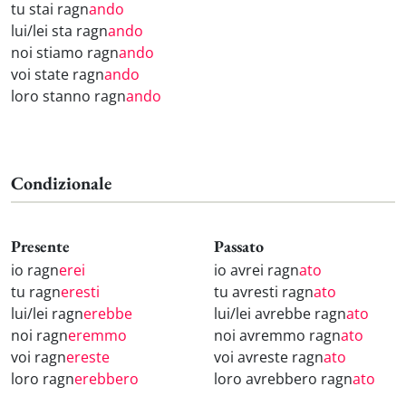
tu stai ragn
ando
lui/lei sta ragn
ando
noi stiamo ragn
ando
voi state ragn
ando
loro stanno ragn
ando
Condizionale
Presente
Passato
io ragn
erei
io avrei ragn
ato
tu ragn
eresti
tu avresti ragn
ato
lui/lei ragn
erebbe
lui/lei avrebbe ragn
ato
noi ragn
eremmo
noi avremmo ragn
ato
voi ragn
ereste
voi avreste ragn
ato
loro ragn
erebbero
loro avrebbero ragn
ato