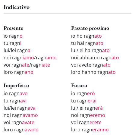
Indicativo
Presente
Passato prossimo
io ragn
o
io ho ragn
ato
tu ragn
i
tu hai ragn
ato
lui/lei ragn
a
lui/lei ha ragn
ato
noi ragn
iamo
/ragn
amo
noi abbiamo ragn
ato
voi ragn
ate
/ragn
iate
voi avete ragn
ato
loro ragn
ano
loro hanno ragn
ato
Imperfetto
Futuro
io ragn
avo
io ragn
erò
tu ragn
avi
tu ragn
erai
lui/lei ragn
ava
lui/lei ragn
erà
noi ragn
avamo
noi ragn
eremo
voi ragn
avate
voi ragn
erete
loro ragn
avano
loro ragn
eranno