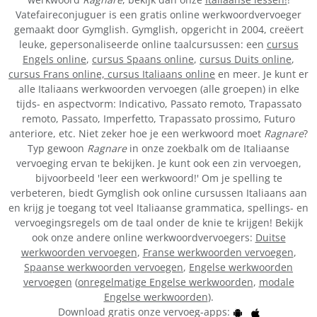
Vatefaireconjuguer is een gratis online werkwoordvervoeger
gemaakt door Gymglish. Gymglish, opgericht in 2004, creëert
leuke, gepersonaliseerde online taalcursussen: een
cursus
Engels online
,
cursus Spaans online
,
cursus Duits online
,
cursus Frans online,
cursus Italiaans online
en meer. Je kunt er
alle Italiaans werkwoorden vervoegen (alle groepen) in elke
tijds- en aspectvorm: Indicativo, Passato remoto, Trapassato
remoto, Passato, Imperfetto, Trapassato prossimo, Futuro
anteriore, etc. Niet zeker hoe je een werkwoord moet
Ragnare
?
Typ gewoon
Ragnare
in onze zoekbalk om de Italiaanse
vervoeging ervan te bekijken. Je kunt ook een zin vervoegen,
bijvoorbeeld 'leer een werkwoord!' Om je spelling te
verbeteren, biedt Gymglish ook online cursussen Italiaans aan
en krijg je toegang tot veel Italiaanse grammatica, spellings- en
vervoegingsregels om de taal onder de knie te krijgen! Bekijk
ook onze andere online werkwoordvervoegers:
Duitse
werkwoorden vervoegen
,
Franse werkwoorden vervoegen
,
Spaanse werkwoorden vervoegen
,
Engelse werkwoorden
vervoegen
(
onregelmatige Engelse werkwoorden
,
modale
Engelse werkwoorden
).
Download gratis onze vervoeg-apps: