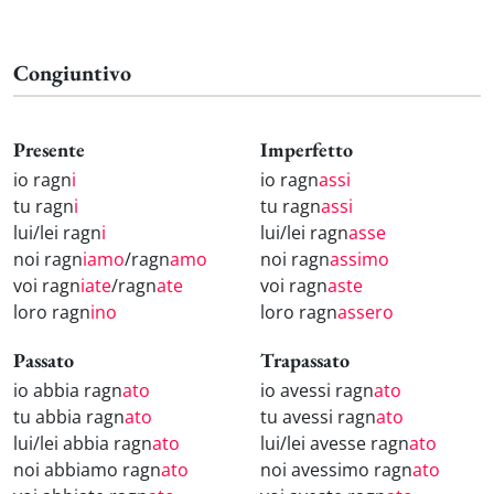
Congiuntivo
Presente
Imperfetto
io ragn
i
io ragn
assi
tu ragn
i
tu ragn
assi
lui/lei ragn
i
lui/lei ragn
asse
noi ragn
iamo
/ragn
amo
noi ragn
assimo
voi ragn
iate
/ragn
ate
voi ragn
aste
loro ragn
ino
loro ragn
assero
Passato
Trapassato
io abbia ragn
ato
io avessi ragn
ato
tu abbia ragn
ato
tu avessi ragn
ato
lui/lei abbia ragn
ato
lui/lei avesse ragn
ato
noi abbiamo ragn
ato
noi avessimo ragn
ato