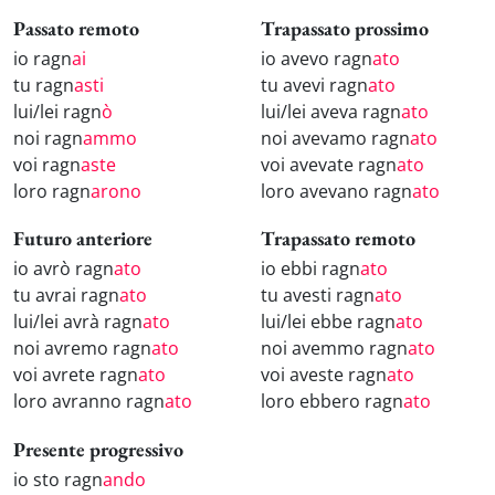
Passato remoto
Trapassato prossimo
io ragn
ai
io avevo ragn
ato
tu ragn
asti
tu avevi ragn
ato
lui/lei ragn
ò
lui/lei aveva ragn
ato
noi ragn
ammo
noi avevamo ragn
ato
voi ragn
aste
voi avevate ragn
ato
loro ragn
arono
loro avevano ragn
ato
Futuro anteriore
Trapassato remoto
io avrò ragn
ato
io ebbi ragn
ato
tu avrai ragn
ato
tu avesti ragn
ato
lui/lei avrà ragn
ato
lui/lei ebbe ragn
ato
noi avremo ragn
ato
noi avemmo ragn
ato
voi avrete ragn
ato
voi aveste ragn
ato
loro avranno ragn
ato
loro ebbero ragn
ato
Presente progressivo
io sto ragn
ando