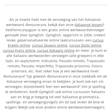
Als je moeite hebt met de vervoeging van het Italiaanse
werkwoord
Remunerare
, bekijk dan onze
Italiaanse lessen!
!
Vatefaireconjuguer is een gratis online werkwoordvervoeger
gemaakt door Gymglish. Gymglish, opgericht in 2004, creëert
leuke, gepersonaliseerde online taalcursussen: een
cursus
Engels online
,
cursus Spaans online
,
cursus Duits online
,
cursus Frans online,
cursus Italiaans online
en meer. Je kunt er
alle Italiaans werkwoorden vervoegen (alle groepen) in elke
tijds- en aspectvorm: Indicativo, Passato remoto, Trapassato
remoto, Passato, Imperfetto, Trapassato prossimo, Futuro
anteriore, etc. Niet zeker hoe je een werkwoord moet
Remunerare
? Typ gewoon
Remunerare
in onze zoekbalk om de
Italiaanse vervoeging ervan te bekijken. Je kunt ook een zin
vervoegen, bijvoorbeeld 'leer een werkwoord!' Om je spelling
te verbeteren, biedt Gymglish ook online cursussen Italiaans
aan en krijg je toegang tot veel Italiaanse grammatica,
spellings- en vervoegingsregels om de taal onder de knie te
krijgen! Bekijk ook onze andere online werkwoordvervoegers: