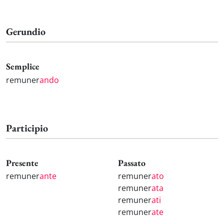
Gerundio
Semplice
remuner
ando
Participio
Presente
Passato
remuner
ante
remuner
ato
remuner
ata
remuner
ati
remuner
ate