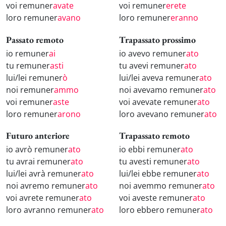
voi remuner
avate
voi remuner
erete
loro remuner
avano
loro remuner
eranno
Passato remoto
Trapassato prossimo
io remuner
ai
io avevo remuner
ato
tu remuner
asti
tu avevi remuner
ato
lui/lei remuner
ò
lui/lei aveva remuner
ato
noi remuner
ammo
noi avevamo remuner
ato
voi remuner
aste
voi avevate remuner
ato
loro remuner
arono
loro avevano remuner
ato
Futuro anteriore
Trapassato remoto
io avrò remuner
ato
io ebbi remuner
ato
tu avrai remuner
ato
tu avesti remuner
ato
lui/lei avrà remuner
ato
lui/lei ebbe remuner
ato
noi avremo remuner
ato
noi avemmo remuner
ato
voi avrete remuner
ato
voi aveste remuner
ato
loro avranno remuner
ato
loro ebbero remuner
ato