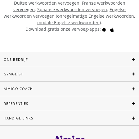
Duitse werkwoorden vervoegen
,
Franse werkwoorden
vervoegen
,
Spaanse werkwoorden vervoegen
,
Engelse
werkwoorden vervoegen
(
onregelmatige Engelse werkwoorden
,
modale Engelse werkwoorden
).
Download gratis onze vervoeg-apps:
ONS BEDRIJF
GYMGLISH
AIMIGO COACH
REFERENTIES
HANDIGE LINKS