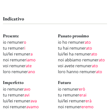
Indicativo
Presente
Passato prossimo
io remuner
o
io ho remuner
ato
tu remuner
i
tu hai remuner
ato
lui/lei remuner
a
lui/lei ha remuner
ato
noi remuner
iamo
noi abbiamo remuner
ato
voi remuner
ate
voi avete remuner
ato
loro remuner
ano
loro hanno remuner
ato
Imperfetto
Futuro
io remuner
avo
io remuner
erò
tu remuner
avi
tu remuner
erai
lui/lei remuner
ava
lui/lei remuner
erà
noi remuner
avamo
noi remuner
eremo