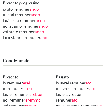
Presente progressivo
io sto remuner
ando
tu stai remuner
ando
lui/lei sta remuner
ando
noi stiamo remuner
ando
voi state remuner
ando
loro stanno remuner
ando
Condizionale
Presente
Passato
io remuner
erei
io avrei remuner
ato
tu remuner
eresti
tu avresti remuner
ato
lui/lei remuner
erebbe
lui/lei avrebbe
noi remuner
eremmo
remuner
ato
voi remuner
ereste
noi avremmo remuner
ato