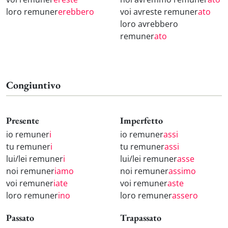
loro remuner
erebbero
voi avreste remuner
ato
loro avrebbero
remuner
ato
Congiuntivo
Presente
Imperfetto
io remuner
i
io remuner
assi
tu remuner
i
tu remuner
assi
lui/lei remuner
i
lui/lei remuner
asse
noi remuner
iamo
noi remuner
assimo
voi remuner
iate
voi remuner
aste
loro remuner
ino
loro remuner
assero
Passato
Trapassato