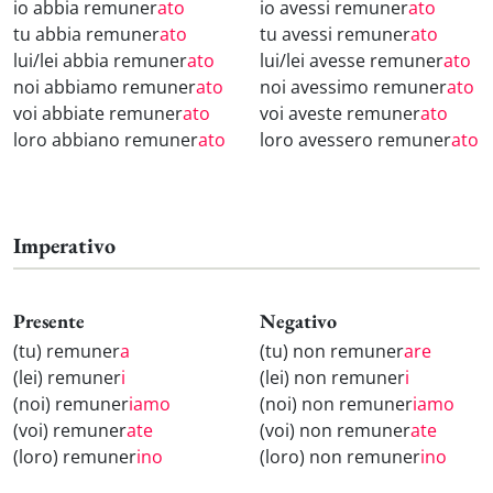
io abbia remuner
ato
io avessi remuner
ato
tu abbia remuner
ato
tu avessi remuner
ato
lui/lei abbia remuner
ato
lui/lei avesse remuner
ato
noi abbiamo remuner
ato
noi avessimo remuner
ato
voi abbiate remuner
ato
voi aveste remuner
ato
loro abbiano remuner
ato
loro avessero remuner
ato
Imperativo
Presente
Negativo
(tu) remuner
a
(tu) non remuner
are
(lei) remuner
i
(lei) non remuner
i
(noi) remuner
iamo
(noi) non remuner
iamo
(voi) remuner
ate
(voi) non remuner
ate
(loro) remuner
ino
(loro) non remuner
ino