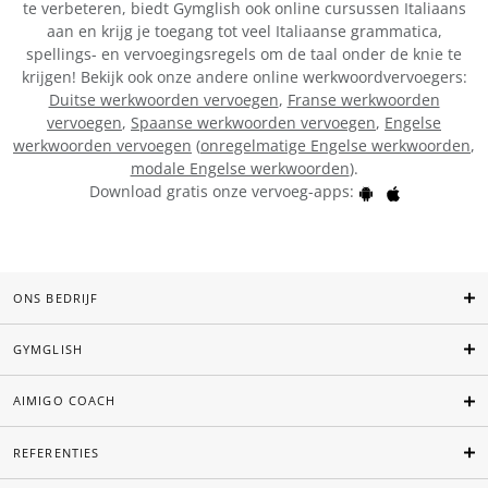
te verbeteren, biedt Gymglish ook online cursussen Italiaans
aan en krijg je toegang tot veel Italiaanse grammatica,
spellings- en vervoegingsregels om de taal onder de knie te
krijgen! Bekijk ook onze andere online werkwoordvervoegers:
Duitse werkwoorden vervoegen
,
Franse werkwoorden
vervoegen
,
Spaanse werkwoorden vervoegen
,
Engelse
werkwoorden vervoegen
(
onregelmatige Engelse werkwoorden
,
modale Engelse werkwoorden
).
Download gratis onze vervoeg-apps:
ONS BEDRIJF
GYMGLISH
AIMIGO COACH
REFERENTIES