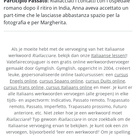
Participio Passato:
Riallacciati i contatti con l'ospedale
romano dopo il ritiro in India, Anna aveva accettato un
part-time che le lasciasse abbastanza spazio per la
fotografia e per Margherita.
Als je moeite hebt met de vervoeging van het Italiaanse
werkwoord
Riallacciare
, bekijk dan onze
Italiaanse lessen!
!
Vatefaireconjuguer is een gratis online werkwoordvervoeger
gemaakt door Gymglish. Gymglish, opgericht in 2004, creëert
leuke, gepersonaliseerde online taalcursussen: een
cursus
Engels online
,
cursus Spaans online
,
cursus Duits online
,
cursus Frans online,
cursus Italiaans online
en meer. Je kunt er
alle Italiaans werkwoorden vervoegen (alle groepen) in elke
tijds- en aspectvorm: Indicativo, Passato remoto, Trapassato
remoto, Passato, Imperfetto, Trapassato prossimo, Futuro
anteriore, etc. Niet zeker hoe je een werkwoord moet
Riallacciare
? Typ gewoon
Riallacciare
in onze zoekbalk om de
Italiaanse vervoeging ervan te bekijken. Je kunt ook een zin
vervoegen, bijvoorbeeld 'leer een werkwoord!' Om je spelling