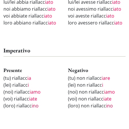
lui/lei abbia riallacc
iato
lui/lei avesse riallacc
iato
noi abbiamo riallacc
iato
noi avessimo riallacc
iato
voi abbiate riallacc
iato
voi aveste riallacc
iato
loro abbiano riallacc
iato
loro avessero riallacc
iato
Imperativo
Presente
Negativo
(tu) riallacc
ia
(tu) non riallacc
iare
(lei) riallacc
i
(lei) non riallacc
i
(noi) riallacc
iamo
(noi) non riallacc
iamo
(voi) riallacc
iate
(voi) non riallacc
iate
(loro) riallacc
ino
(loro) non riallacc
ino