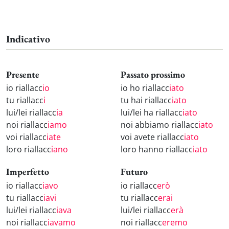
Indicativo
Presente
Passato prossimo
io riallacc
io
io ho riallacc
iato
tu riallacc
i
tu hai riallacc
iato
lui/lei riallacc
ia
lui/lei ha riallacc
iato
noi riallacc
iamo
noi abbiamo riallacc
iato
voi riallacc
iate
voi avete riallacc
iato
loro riallacc
iano
loro hanno riallacc
iato
Imperfetto
Futuro
io riallacc
iavo
io riallacc
erò
tu riallacc
iavi
tu riallacc
erai
lui/lei riallacc
iava
lui/lei riallacc
erà
noi riallacc
iavamo
noi riallacc
eremo