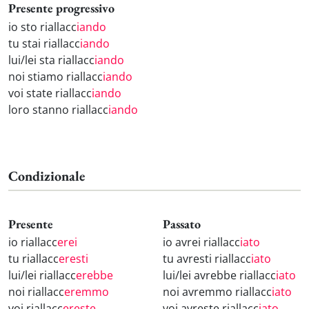
Presente progressivo
io sto riallacc
iando
tu stai riallacc
iando
lui/lei sta riallacc
iando
noi stiamo riallacc
iando
voi state riallacc
iando
loro stanno riallacc
iando
Condizionale
Presente
Passato
io riallacc
erei
io avrei riallacc
iato
tu riallacc
eresti
tu avresti riallacc
iato
lui/lei riallacc
erebbe
lui/lei avrebbe riallacc
iato
noi riallacc
eremmo
noi avremmo riallacc
iato
voi riallacc
ereste
voi avreste riallacc
iato