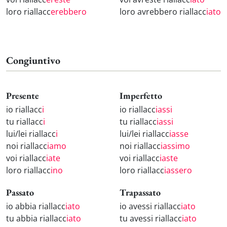
loro riallacc
erebbero
loro avrebbero riallacc
iato
Congiuntivo
Presente
Imperfetto
io riallacc
i
io riallacc
iassi
tu riallacc
i
tu riallacc
iassi
lui/lei riallacc
i
lui/lei riallacc
iasse
noi riallacc
iamo
noi riallacc
iassimo
voi riallacc
iate
voi riallacc
iaste
loro riallacc
ino
loro riallacc
iassero
Passato
Trapassato
io abbia riallacc
iato
io avessi riallacc
iato
tu abbia riallacc
iato
tu avessi riallacc
iato