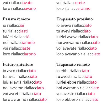
voi riallacc
iavate
voi riallacc
erete
loro riallacc
iavano
loro riallacc
eranno
Passato remoto
Trapassato prossimo
io riallacc
iai
io avevo riallacc
iato
tu riallacc
iasti
tu avevi riallacc
iato
lui/lei riallacc
iò
lui/lei aveva riallacc
iato
noi riallacc
iammo
noi avevamo riallacc
iato
voi riallacc
iaste
voi avevate riallacc
iato
loro riallacc
iarono
loro avevano riallacc
iato
Futuro anteriore
Trapassato remoto
io avrò riallacc
iato
io ebbi riallacc
iato
tu avrai riallacc
iato
tu avesti riallacc
iato
lui/lei avrà riallacc
iato
lui/lei ebbe riallacc
iato
noi avremo riallacc
iato
noi avemmo riallacc
iato
voi avrete riallacc
iato
voi aveste riallacc
iato
loro avranno riallacc
iato
loro ebbero riallacc
iato