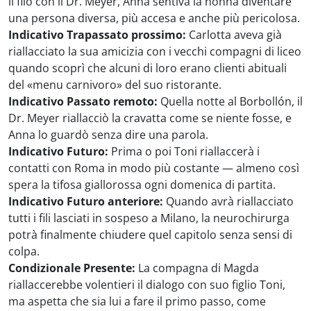
il filo con il Dr. Meyer, Anna sentiva la nonna diventare
una persona diversa, più accesa e anche più pericolosa.
Indicativo Trapassato prossimo:
Carlotta aveva già
riallacciato la sua amicizia con i vecchi compagni di liceo
quando scoprì che alcuni di loro erano clienti abituali
del «menu carnivoro» del suo ristorante.
Indicativo Passato remoto:
Quella notte al Borbollón, il
Dr. Meyer riallacciò la cravatta come se niente fosse, e
Anna lo guardò senza dire una parola.
Indicativo Futuro:
Prima o poi Toni riallaccerà i
contatti con Roma in modo più costante — almeno così
spera la tifosa giallorossa ogni domenica di partita.
Indicativo Futuro anteriore:
Quando avrà riallacciato
tutti i fili lasciati in sospeso a Milano, la neurochirurga
potrà finalmente chiudere quel capitolo senza sensi di
colpa.
Condizionale Presente:
La compagna di Magda
riallaccerebbe volentieri il dialogo con suo figlio Toni,
ma aspetta che sia lui a fare il primo passo, come