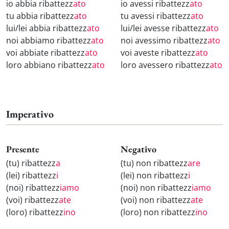
io abbia ribattezz
ato
io avessi ribattezz
ato
tu abbia ribattezz
ato
tu avessi ribattezz
ato
lui/lei abbia ribattezz
ato
lui/lei avesse ribattezz
ato
noi abbiamo ribattezz
ato
noi avessimo ribattezz
ato
voi abbiate ribattezz
ato
voi aveste ribattezz
ato
loro abbiano ribattezz
ato
loro avessero ribattezz
ato
Imperativo
Presente
Negativo
(tu) ribattezz
a
(tu) non ribattezz
are
(lei) ribattezz
i
(lei) non ribattezz
i
(noi) ribattezz
iamo
(noi) non ribattezz
iamo
(voi) ribattezz
ate
(voi) non ribattezz
ate
(loro) ribattezz
ino
(loro) non ribattezz
ino