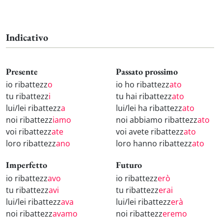
Indicativo
Presente
Passato prossimo
io ribattezz
o
io ho ribattezz
ato
tu ribattezz
i
tu hai ribattezz
ato
lui/lei ribattezz
a
lui/lei ha ribattezz
ato
noi ribattezz
iamo
noi abbiamo ribattezz
ato
voi ribattezz
ate
voi avete ribattezz
ato
loro ribattezz
ano
loro hanno ribattezz
ato
Imperfetto
Futuro
io ribattezz
avo
io ribattezz
erò
tu ribattezz
avi
tu ribattezz
erai
lui/lei ribattezz
ava
lui/lei ribattezz
erà
noi ribattezz
avamo
noi ribattezz
eremo