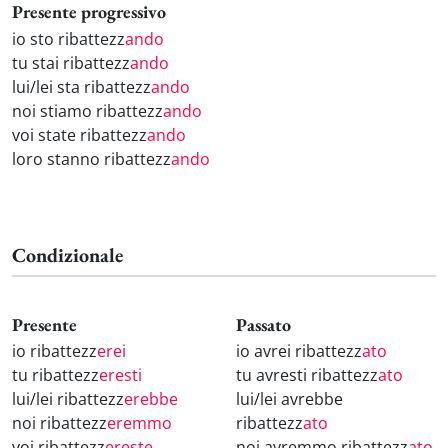
Presente progressivo
io sto ribattezz
ando
tu stai ribattezz
ando
lui/lei sta ribattezz
ando
noi stiamo ribattezz
ando
voi state ribattezz
ando
loro stanno ribattezz
ando
Condizionale
Presente
Passato
io ribattezz
erei
io avrei ribattezz
ato
tu ribattezz
eresti
tu avresti ribattezz
ato
lui/lei ribattezz
erebbe
lui/lei avrebbe
noi ribattezz
eremmo
ribattezz
ato
voi ribattezz
ereste
noi avremmo ribattezz
ato