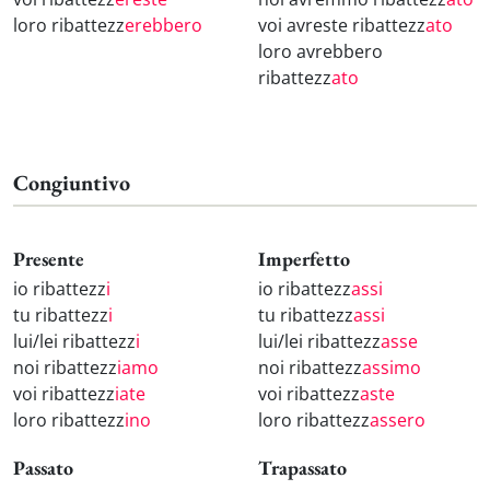
loro ribattezz
erebbero
voi avreste ribattezz
ato
loro avrebbero
ribattezz
ato
Congiuntivo
Presente
Imperfetto
io ribattezz
i
io ribattezz
assi
tu ribattezz
i
tu ribattezz
assi
lui/lei ribattezz
i
lui/lei ribattezz
asse
noi ribattezz
iamo
noi ribattezz
assimo
voi ribattezz
iate
voi ribattezz
aste
loro ribattezz
ino
loro ribattezz
assero
Passato
Trapassato