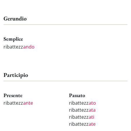
Gerundio
Semplice
ribattezz
ando
Participio
Presente
Passato
ribattezz
ante
ribattezz
ato
ribattezz
ata
ribattezz
ati
ribattezz
ate