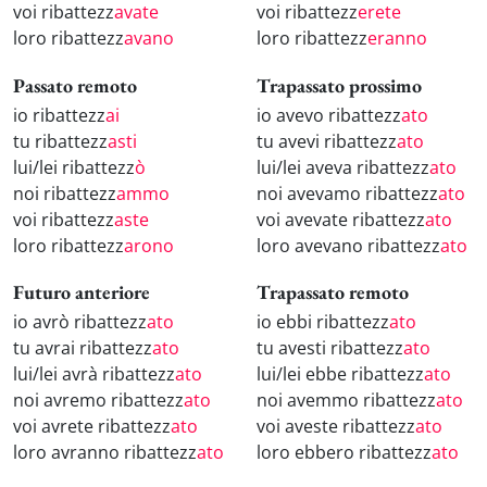
voi ribattezz
avate
voi ribattezz
erete
loro ribattezz
avano
loro ribattezz
eranno
Passato remoto
Trapassato prossimo
io ribattezz
ai
io avevo ribattezz
ato
tu ribattezz
asti
tu avevi ribattezz
ato
lui/lei ribattezz
ò
lui/lei aveva ribattezz
ato
noi ribattezz
ammo
noi avevamo ribattezz
ato
voi ribattezz
aste
voi avevate ribattezz
ato
loro ribattezz
arono
loro avevano ribattezz
ato
Futuro anteriore
Trapassato remoto
io avrò ribattezz
ato
io ebbi ribattezz
ato
tu avrai ribattezz
ato
tu avesti ribattezz
ato
lui/lei avrà ribattezz
ato
lui/lei ebbe ribattezz
ato
noi avremo ribattezz
ato
noi avemmo ribattezz
ato
voi avrete ribattezz
ato
voi aveste ribattezz
ato
loro avranno ribattezz
ato
loro ebbero ribattezz
ato