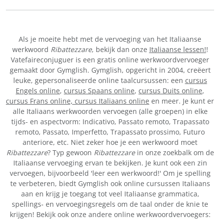
Als je moeite hebt met de vervoeging van het Italiaanse
werkwoord
Ribattezzare
, bekijk dan onze
Italiaanse lessen!
!
Vatefaireconjuguer is een gratis online werkwoordvervoeger
gemaakt door Gymglish. Gymglish, opgericht in 2004, creëert
leuke, gepersonaliseerde online taalcursussen: een
cursus
Engels online
,
cursus Spaans online
,
cursus Duits online
,
cursus Frans online,
cursus Italiaans online
en meer. Je kunt er
alle Italiaans werkwoorden vervoegen (alle groepen) in elke
tijds- en aspectvorm: Indicativo, Passato remoto, Trapassato
remoto, Passato, Imperfetto, Trapassato prossimo, Futuro
anteriore, etc. Niet zeker hoe je een werkwoord moet
Ribattezzare
? Typ gewoon
Ribattezzare
in onze zoekbalk om de
Italiaanse vervoeging ervan te bekijken. Je kunt ook een zin
vervoegen, bijvoorbeeld 'leer een werkwoord!' Om je spelling
te verbeteren, biedt Gymglish ook online cursussen Italiaans
aan en krijg je toegang tot veel Italiaanse grammatica,
spellings- en vervoegingsregels om de taal onder de knie te
krijgen! Bekijk ook onze andere online werkwoordvervoegers: