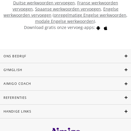
Duitse werkwoorden vervoegen
,
Franse werkwoorden
vervoegen
,
Spaanse werkwoorden vervoegen
,
Engelse
werkwoorden vervoegen
(
onregelmatige Engelse werkwoorden
,
modale Engelse werkwoorden
).
Download gratis onze vervoeg-apps:
ONS BEDRIJF
GYMGLISH
AIMIGO COACH
REFERENTIES
HANDIGE LINKS