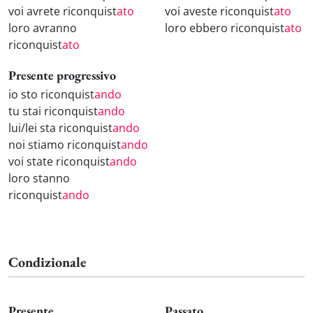
voi avrete riconquist
ato
voi aveste riconquist
ato
loro avranno
loro ebbero riconquist
ato
riconquist
ato
Presente progressivo
io sto riconquist
ando
tu stai riconquist
ando
lui/lei sta riconquist
ando
noi stiamo riconquist
ando
voi state riconquist
ando
loro stanno
riconquist
ando
Condizionale
Presente
Passato