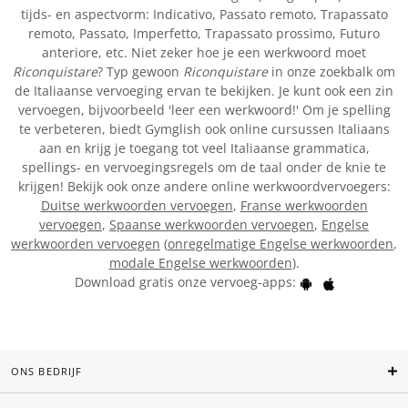
tijds- en aspectvorm: Indicativo, Passato remoto, Trapassato
remoto, Passato, Imperfetto, Trapassato prossimo, Futuro
anteriore, etc. Niet zeker hoe je een werkwoord moet
Riconquistare
? Typ gewoon
Riconquistare
in onze zoekbalk om
de Italiaanse vervoeging ervan te bekijken. Je kunt ook een zin
vervoegen, bijvoorbeeld 'leer een werkwoord!' Om je spelling
te verbeteren, biedt Gymglish ook online cursussen Italiaans
aan en krijg je toegang tot veel Italiaanse grammatica,
spellings- en vervoegingsregels om de taal onder de knie te
krijgen! Bekijk ook onze andere online werkwoordvervoegers:
Duitse werkwoorden vervoegen
,
Franse werkwoorden
vervoegen
,
Spaanse werkwoorden vervoegen
,
Engelse
werkwoorden vervoegen
(
onregelmatige Engelse werkwoorden
,
modale Engelse werkwoorden
).
Download gratis onze vervoeg-apps:
ONS BEDRIJF