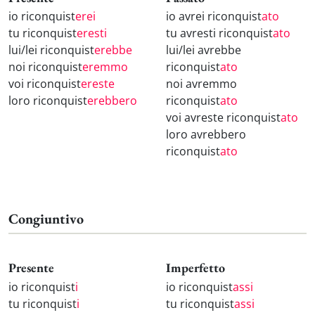
io riconquist
erei
io avrei riconquist
ato
tu riconquist
eresti
tu avresti riconquist
ato
lui/lei riconquist
erebbe
lui/lei avrebbe
noi riconquist
eremmo
riconquist
ato
voi riconquist
ereste
noi avremmo
loro riconquist
erebbero
riconquist
ato
voi avreste riconquist
ato
loro avrebbero
riconquist
ato
Congiuntivo
Presente
Imperfetto
io riconquist
i
io riconquist
assi
tu riconquist
i
tu riconquist
assi