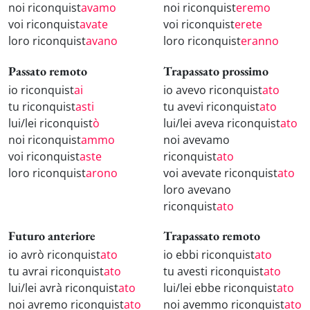
noi riconquist
avamo
noi riconquist
eremo
voi riconquist
avate
voi riconquist
erete
loro riconquist
avano
loro riconquist
eranno
Passato remoto
Trapassato prossimo
io riconquist
ai
io avevo riconquist
ato
tu riconquist
asti
tu avevi riconquist
ato
lui/lei riconquist
ò
lui/lei aveva riconquist
ato
noi riconquist
ammo
noi avevamo
voi riconquist
aste
riconquist
ato
loro riconquist
arono
voi avevate riconquist
ato
loro avevano
riconquist
ato
Futuro anteriore
Trapassato remoto
io avrò riconquist
ato
io ebbi riconquist
ato
tu avrai riconquist
ato
tu avesti riconquist
ato
lui/lei avrà riconquist
ato
lui/lei ebbe riconquist
ato
noi avremo riconquist
ato
noi avemmo riconquist
ato