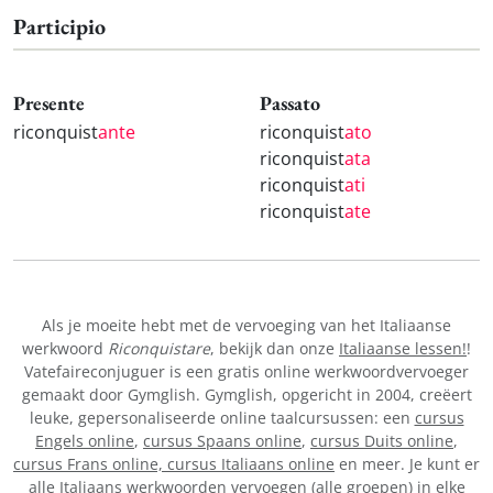
Participio
Presente
Passato
riconquist
ante
riconquist
ato
riconquist
ata
riconquist
ati
riconquist
ate
Als je moeite hebt met de vervoeging van het Italiaanse
werkwoord
Riconquistare
, bekijk dan onze
Italiaanse lessen!
!
Vatefaireconjuguer is een gratis online werkwoordvervoeger
gemaakt door Gymglish. Gymglish, opgericht in 2004, creëert
leuke, gepersonaliseerde online taalcursussen: een
cursus
Engels online
,
cursus Spaans online
,
cursus Duits online
,
cursus Frans online,
cursus Italiaans online
en meer. Je kunt er
alle Italiaans werkwoorden vervoegen (alle groepen) in elke