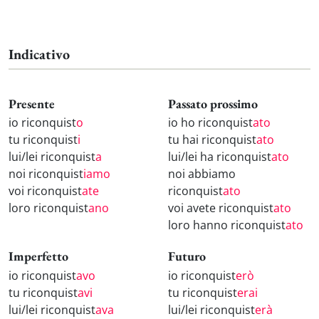
Indicativo
Presente
Passato prossimo
io riconquist
o
io ho riconquist
ato
tu riconquist
i
tu hai riconquist
ato
lui/lei riconquist
a
lui/lei ha riconquist
ato
noi riconquist
iamo
noi abbiamo
voi riconquist
ate
riconquist
ato
loro riconquist
ano
voi avete riconquist
ato
loro hanno riconquist
ato
Imperfetto
Futuro
io riconquist
avo
io riconquist
erò
tu riconquist
avi
tu riconquist
erai
lui/lei riconquist
ava
lui/lei riconquist
erà