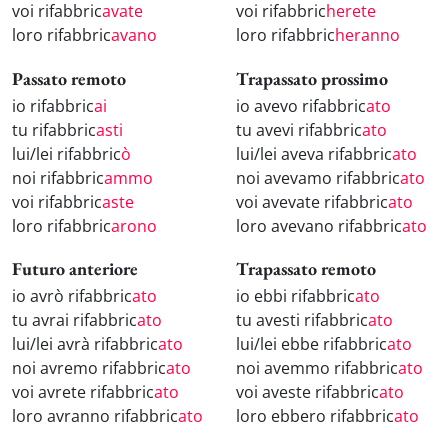
voi rifabbric
avate
voi rifabbric
herete
loro rifabbric
avano
loro rifabbric
heranno
Passato remoto
Trapassato prossimo
io rifabbric
ai
io avevo rifabbric
ato
tu rifabbric
asti
tu avevi rifabbric
ato
lui/lei rifabbric
ò
lui/lei aveva rifabbric
ato
noi rifabbric
ammo
noi avevamo rifabbric
ato
voi rifabbric
aste
voi avevate rifabbric
ato
loro rifabbric
arono
loro avevano rifabbric
ato
Futuro anteriore
Trapassato remoto
io avrò rifabbric
ato
io ebbi rifabbric
ato
tu avrai rifabbric
ato
tu avesti rifabbric
ato
lui/lei avrà rifabbric
ato
lui/lei ebbe rifabbric
ato
noi avremo rifabbric
ato
noi avemmo rifabbric
ato
voi avrete rifabbric
ato
voi aveste rifabbric
ato
loro avranno rifabbric
ato
loro ebbero rifabbric
ato