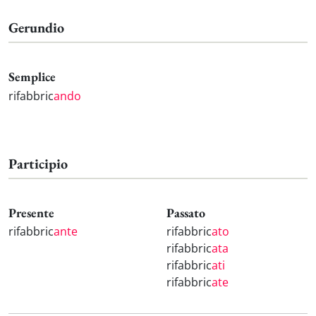
Gerundio
Semplice
rifabbric
ando
Participio
Presente
Passato
rifabbric
ante
rifabbric
ato
rifabbric
ata
rifabbric
ati
rifabbric
ate