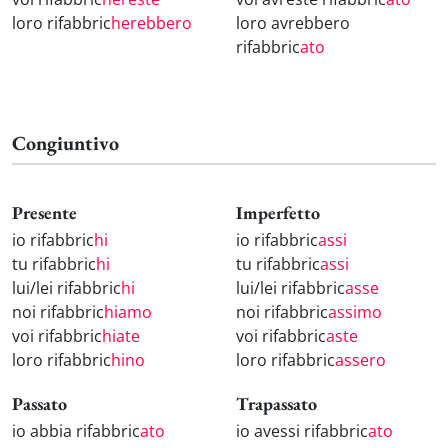
loro rifabbric
herebbero
loro avrebbero
rifabbric
ato
Congiuntivo
Presente
Imperfetto
io rifabbric
hi
io rifabbric
assi
tu rifabbric
hi
tu rifabbric
assi
lui/lei rifabbric
hi
lui/lei rifabbric
asse
noi rifabbric
hiamo
noi rifabbric
assimo
voi rifabbric
hiate
voi rifabbric
aste
loro rifabbric
hino
loro rifabbric
assero
Passato
Trapassato
io abbia rifabbric
ato
io avessi rifabbric
ato