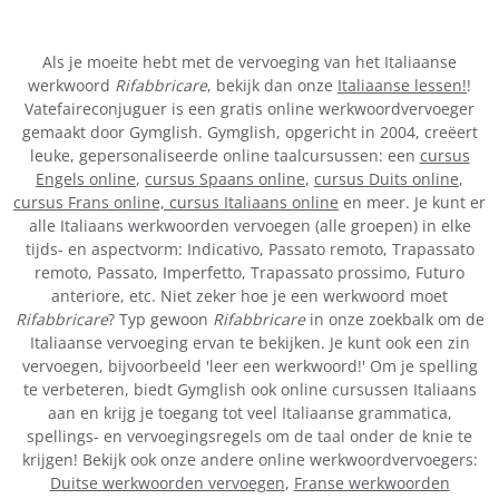
Als je moeite hebt met de vervoeging van het Italiaanse
werkwoord
Rifabbricare
, bekijk dan onze
Italiaanse lessen!
!
Vatefaireconjuguer is een gratis online werkwoordvervoeger
gemaakt door Gymglish. Gymglish, opgericht in 2004, creëert
leuke, gepersonaliseerde online taalcursussen: een
cursus
Engels online
,
cursus Spaans online
,
cursus Duits online
,
cursus Frans online,
cursus Italiaans online
en meer. Je kunt er
alle Italiaans werkwoorden vervoegen (alle groepen) in elke
tijds- en aspectvorm: Indicativo, Passato remoto, Trapassato
remoto, Passato, Imperfetto, Trapassato prossimo, Futuro
anteriore, etc. Niet zeker hoe je een werkwoord moet
Rifabbricare
? Typ gewoon
Rifabbricare
in onze zoekbalk om de
Italiaanse vervoeging ervan te bekijken. Je kunt ook een zin
vervoegen, bijvoorbeeld 'leer een werkwoord!' Om je spelling
te verbeteren, biedt Gymglish ook online cursussen Italiaans
aan en krijg je toegang tot veel Italiaanse grammatica,
spellings- en vervoegingsregels om de taal onder de knie te
krijgen! Bekijk ook onze andere online werkwoordvervoegers:
Duitse werkwoorden vervoegen
,
Franse werkwoorden