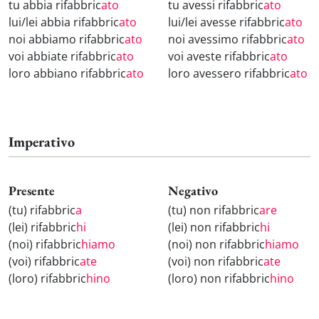
tu abbia rifabbric
ato
tu avessi rifabbric
ato
lui/lei abbia rifabbric
ato
lui/lei avesse rifabbric
ato
noi abbiamo rifabbric
ato
noi avessimo rifabbric
ato
voi abbiate rifabbric
ato
voi aveste rifabbric
ato
loro abbiano rifabbric
ato
loro avessero rifabbric
ato
Imperativo
Presente
Negativo
(tu) rifabbric
a
(tu) non rifabbric
are
(lei) rifabbric
hi
(lei) non rifabbric
hi
(noi) rifabbric
hiamo
(noi) non rifabbric
hiamo
(voi) rifabbric
ate
(voi) non rifabbric
ate
(loro) rifabbric
hino
(loro) non rifabbric
hino