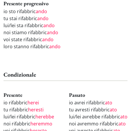
Presente progressivo
io sto rifabbric
ando
tu stai rifabbric
ando
lui/lei sta rifabbric
ando
noi stiamo rifabbric
ando
voi state rifabbric
ando
loro stanno rifabbric
ando
Condizionale
Presente
Passato
io rifabbric
herei
io avrei rifabbric
ato
tu rifabbric
heresti
tu avresti rifabbric
ato
lui/lei rifabbric
herebbe
lui/lei avrebbe rifabbric
ato
noi rifabbric
heremmo
noi avremmo rifabbric
ato
voi rifabbric
hereste
voi avreste rifabbric
ato