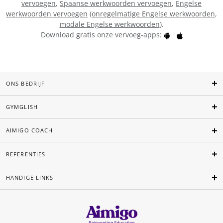
vervoegen
,
Spaanse werkwoorden vervoegen
,
Engelse
werkwoorden vervoegen
(
onregelmatige Engelse werkwoorden
,
modale Engelse werkwoorden
).
Download gratis onze vervoeg-apps:
ONS BEDRIJF
GYMGLISH
AIMIGO COACH
REFERENTIES
HANDIGE LINKS