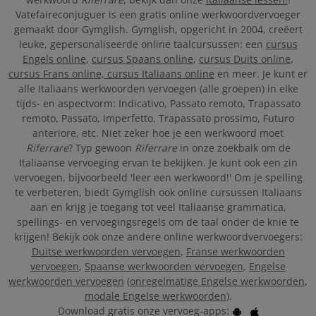
Vatefaireconjuguer is een gratis online werkwoordvervoeger
gemaakt door Gymglish. Gymglish, opgericht in 2004, creëert
leuke, gepersonaliseerde online taalcursussen: een
cursus
Engels online
,
cursus Spaans online
,
cursus Duits online
,
cursus Frans online,
cursus Italiaans online
en meer. Je kunt er
alle Italiaans werkwoorden vervoegen (alle groepen) in elke
tijds- en aspectvorm: Indicativo, Passato remoto, Trapassato
remoto, Passato, Imperfetto, Trapassato prossimo, Futuro
anteriore, etc. Niet zeker hoe je een werkwoord moet
Riferrare
? Typ gewoon
Riferrare
in onze zoekbalk om de
Italiaanse vervoeging ervan te bekijken. Je kunt ook een zin
vervoegen, bijvoorbeeld 'leer een werkwoord!' Om je spelling
te verbeteren, biedt Gymglish ook online cursussen Italiaans
aan en krijg je toegang tot veel Italiaanse grammatica,
spellings- en vervoegingsregels om de taal onder de knie te
krijgen! Bekijk ook onze andere online werkwoordvervoegers:
Duitse werkwoorden vervoegen
,
Franse werkwoorden
vervoegen
,
Spaanse werkwoorden vervoegen
,
Engelse
werkwoorden vervoegen
(
onregelmatige Engelse werkwoorden
,
modale Engelse werkwoorden
).
Download gratis onze vervoeg-apps: