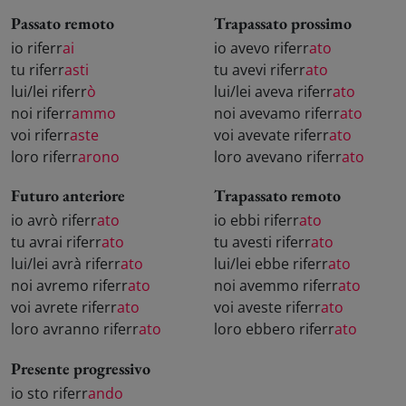
Passato remoto
Trapassato prossimo
io riferr
ai
io avevo riferr
ato
tu riferr
asti
tu avevi riferr
ato
lui/lei riferr
ò
lui/lei aveva riferr
ato
noi riferr
ammo
noi avevamo riferr
ato
voi riferr
aste
voi avevate riferr
ato
loro riferr
arono
loro avevano riferr
ato
Futuro anteriore
Trapassato remoto
io avrò riferr
ato
io ebbi riferr
ato
tu avrai riferr
ato
tu avesti riferr
ato
lui/lei avrà riferr
ato
lui/lei ebbe riferr
ato
noi avremo riferr
ato
noi avemmo riferr
ato
voi avrete riferr
ato
voi aveste riferr
ato
loro avranno riferr
ato
loro ebbero riferr
ato
Presente progressivo
io sto riferr
ando