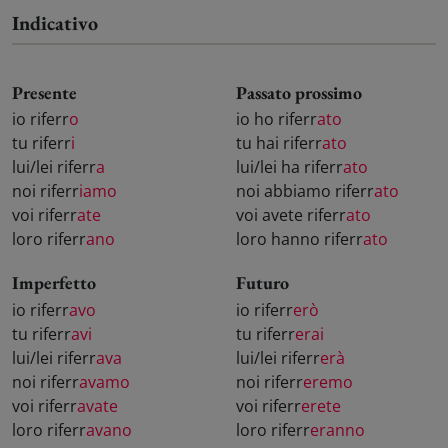
Indicativo
Presente
Passato prossimo
io riferr
o
io ho riferr
ato
tu riferr
i
tu hai riferr
ato
lui/lei riferr
a
lui/lei ha riferr
ato
noi riferr
iamo
noi abbiamo riferr
ato
voi riferr
ate
voi avete riferr
ato
loro riferr
ano
loro hanno riferr
ato
Imperfetto
Futuro
io riferr
avo
io riferr
erò
tu riferr
avi
tu riferr
erai
lui/lei riferr
ava
lui/lei riferr
erà
noi riferr
avamo
noi riferr
eremo
voi riferr
avate
voi riferr
erete
loro riferr
avano
loro riferr
eranno