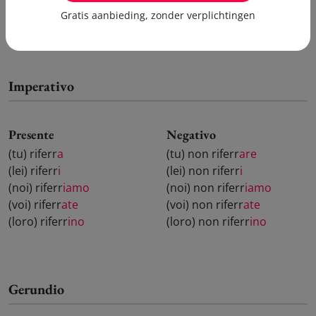
voi abbiate riferr
ato
voi aveste riferr
ato
Gratis aanbieding, zonder verplichtingen
loro abbiano riferr
ato
loro avessero riferr
ato
Imperativo
Presente
Negativo
(tu) riferr
a
(tu) non riferr
are
(lei) riferr
i
(lei) non riferr
i
(noi) riferr
iamo
(noi) non riferr
iamo
(voi) riferr
ate
(voi) non riferr
ate
(loro) riferr
ino
(loro) non riferr
ino
Gerundio