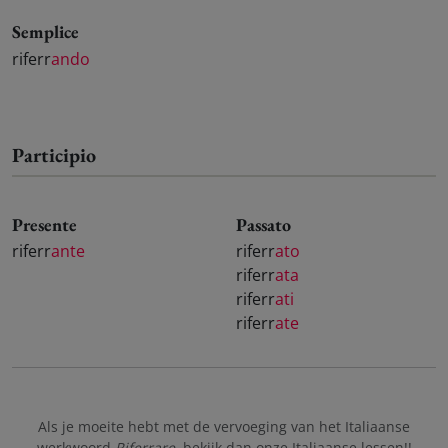
Semplice
riferr
ando
Participio
Presente
Passato
riferr
ante
riferr
ato
riferr
ata
riferr
ati
riferr
ate
Als je moeite hebt met de vervoeging van het Italiaanse
werkwoord
Riferrare
, bekijk dan onze
Italiaanse lessen!
!