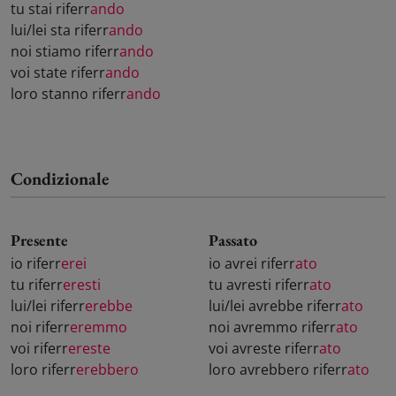
tu stai riferr
ando
lui/lei sta riferr
ando
noi stiamo riferr
ando
voi state riferr
ando
loro stanno riferr
ando
Condizionale
Presente
Passato
io riferr
erei
io avrei riferr
ato
tu riferr
eresti
tu avresti riferr
ato
lui/lei riferr
erebbe
lui/lei avrebbe riferr
ato
noi riferr
eremmo
noi avremmo riferr
ato
voi riferr
ereste
voi avreste riferr
ato
loro riferr
erebbero
loro avrebbero riferr
ato