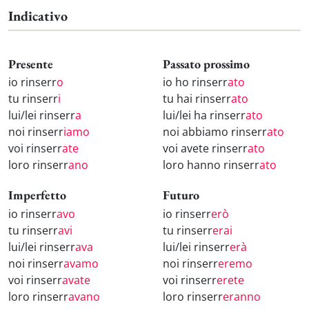
Indicativo
Presente
Passato prossimo
io rinserr
o
io ho rinserr
ato
tu rinserr
i
tu hai rinserr
ato
lui/lei rinserr
a
lui/lei ha rinserr
ato
noi rinserr
iamo
noi abbiamo rinserr
ato
voi rinserr
ate
voi avete rinserr
ato
loro rinserr
ano
loro hanno rinserr
ato
Imperfetto
Futuro
io rinserr
avo
io rinserr
erò
tu rinserr
avi
tu rinserr
erai
lui/lei rinserr
ava
lui/lei rinserr
erà
noi rinserr
avamo
noi rinserr
eremo
voi rinserr
avate
voi rinserr
erete
loro rinserr
avano
loro rinserr
eranno