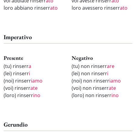
voi abbiate rinserr
ato
voi aveste rinserr
ato
loro abbiano rinserr
ato
loro avessero rinserr
ato
Imperativo
Presente
Negativo
(tu) rinserr
a
(tu) non rinserr
are
(lei) rinserr
i
(lei) non rinserr
i
(noi) rinserr
iamo
(noi) non rinserr
iamo
(voi) rinserr
ate
(voi) non rinserr
ate
(loro) rinserr
ino
(loro) non rinserr
ino
Gerundio