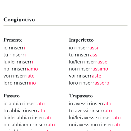
Congiuntivo
Presente
Imperfetto
io rinserr
i
io rinserr
assi
tu rinserr
i
tu rinserr
assi
lui/lei rinserr
i
lui/lei rinserr
asse
noi rinserr
iamo
noi rinserr
assimo
voi rinserr
iate
voi rinserr
aste
loro rinserr
ino
loro rinserr
assero
Passato
Trapassato
io abbia rinserr
ato
io avessi rinserr
ato
tu abbia rinserr
ato
tu avessi rinserr
ato
lui/lei abbia rinserr
ato
lui/lei avesse rinserr
ato
noi abbiamo rinserr
ato
noi avessimo rinserr
ato