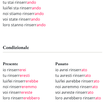
tu stai rinserr
ando
lui/lei sta rinserr
ando
noi stiamo rinserr
ando
voi state rinserr
ando
loro stanno rinserr
ando
Condizionale
Presente
Passato
io rinserr
erei
io avrei rinserr
ato
tu rinserr
eresti
tu avresti rinserr
ato
lui/lei rinserr
erebbe
lui/lei avrebbe rinserr
ato
noi rinserr
eremmo
noi avremmo rinserr
ato
voi rinserr
ereste
voi avreste rinserr
ato
loro rinserr
erebbero
loro avrebbero rinserr
ato