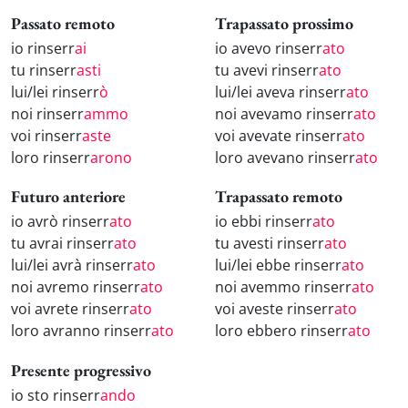
Passato remoto
Trapassato prossimo
io rinserr
ai
io avevo rinserr
ato
tu rinserr
asti
tu avevi rinserr
ato
lui/lei rinserr
ò
lui/lei aveva rinserr
ato
noi rinserr
ammo
noi avevamo rinserr
ato
voi rinserr
aste
voi avevate rinserr
ato
loro rinserr
arono
loro avevano rinserr
ato
Futuro anteriore
Trapassato remoto
io avrò rinserr
ato
io ebbi rinserr
ato
tu avrai rinserr
ato
tu avesti rinserr
ato
lui/lei avrà rinserr
ato
lui/lei ebbe rinserr
ato
noi avremo rinserr
ato
noi avemmo rinserr
ato
voi avrete rinserr
ato
voi aveste rinserr
ato
loro avranno rinserr
ato
loro ebbero rinserr
ato
Presente progressivo
io sto rinserr
ando