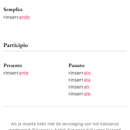
Semplice
rinserr
ando
Participio
Presente
Passato
rinserr
ante
rinserr
ato
rinserr
ata
rinserr
ati
rinserr
ate
Als je moeite hebt met de vervoeging van het Italiaanse
werkwoord
Rinserrare
, bekijk dan onze
Italiaanse lessen!
!