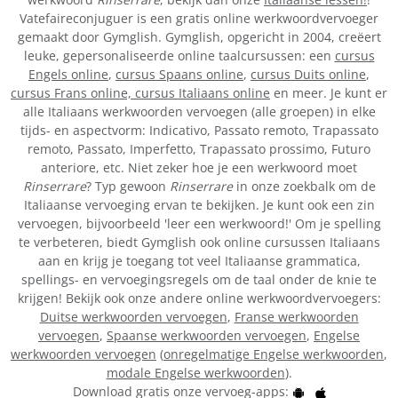
Vatefaireconjuguer is een gratis online werkwoordvervoeger
gemaakt door Gymglish. Gymglish, opgericht in 2004, creëert
leuke, gepersonaliseerde online taalcursussen: een
cursus
Engels online
,
cursus Spaans online
,
cursus Duits online
,
cursus Frans online,
cursus Italiaans online
en meer. Je kunt er
alle Italiaans werkwoorden vervoegen (alle groepen) in elke
tijds- en aspectvorm: Indicativo, Passato remoto, Trapassato
remoto, Passato, Imperfetto, Trapassato prossimo, Futuro
anteriore, etc. Niet zeker hoe je een werkwoord moet
Rinserrare
? Typ gewoon
Rinserrare
in onze zoekbalk om de
Italiaanse vervoeging ervan te bekijken. Je kunt ook een zin
vervoegen, bijvoorbeeld 'leer een werkwoord!' Om je spelling
te verbeteren, biedt Gymglish ook online cursussen Italiaans
aan en krijg je toegang tot veel Italiaanse grammatica,
spellings- en vervoegingsregels om de taal onder de knie te
krijgen! Bekijk ook onze andere online werkwoordvervoegers:
Duitse werkwoorden vervoegen
,
Franse werkwoorden
vervoegen
,
Spaanse werkwoorden vervoegen
,
Engelse
werkwoorden vervoegen
(
onregelmatige Engelse werkwoorden
,
modale Engelse werkwoorden
).
Download gratis onze vervoeg-apps: