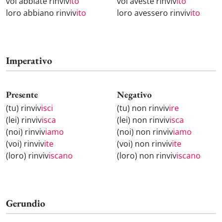
voi abbiate rinviv
ito
voi aveste rinviv
ito
loro abbiano rinviv
ito
loro avessero rinviv
ito
Imperativo
Presente
Negativo
(tu) rinviv
isci
(tu) non rinviv
ire
(lei) rinviv
isca
(lei) non rinviv
isca
(noi) rinviv
iamo
(noi) non rinviv
iamo
(voi) rinviv
ite
(voi) non rinviv
ite
(loro) rinviv
iscano
(loro) non rinviv
iscano
Gerundio