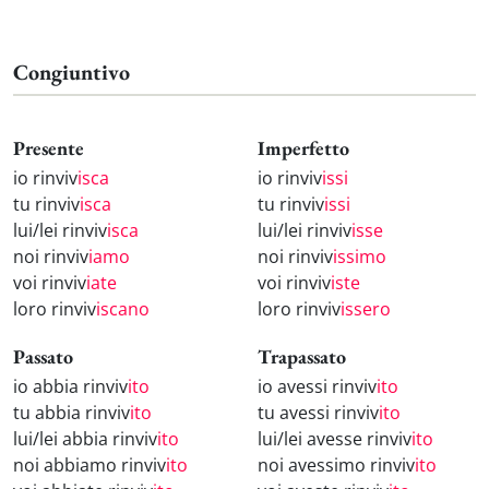
Congiuntivo
Presente
Imperfetto
io rinviv
isca
io rinviv
issi
tu rinviv
isca
tu rinviv
issi
lui/lei rinviv
isca
lui/lei rinviv
isse
noi rinviv
iamo
noi rinviv
issimo
voi rinviv
iate
voi rinviv
iste
loro rinviv
iscano
loro rinviv
issero
Passato
Trapassato
io abbia rinviv
ito
io avessi rinviv
ito
tu abbia rinviv
ito
tu avessi rinviv
ito
lui/lei abbia rinviv
ito
lui/lei avesse rinviv
ito
noi abbiamo rinviv
ito
noi avessimo rinviv
ito