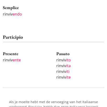
Semplice
rinviv
endo
Participio
Presente
Passato
rinviv
ente
rinviv
ito
rinviv
ita
rinviv
iti
rinviv
ite
Als je moeite hebt met de vervoeging van het Italiaanse
werkwoord
Rinvivire
, bekijk dan onze
Italiaanse lessen!
!