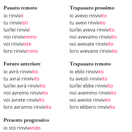
Passato remoto
Trapassato prossimo
io rinviv
ii
io avevo rinviv
ito
tu rinviv
isti
tu avevi rinviv
ito
lui/lei rinviv
ì
lui/lei aveva rinviv
ito
noi rinviv
immo
noi avevamo rinviv
ito
voi rinviv
iste
voi avevate rinviv
ito
loro rinviv
irono
loro avevano rinviv
ito
Futuro anteriore
Trapassato remoto
io avrò rinviv
ito
io ebbi rinviv
ito
tu avrai rinviv
ito
tu avesti rinviv
ito
lui/lei avrà rinviv
ito
lui/lei ebbe rinviv
ito
noi avremo rinviv
ito
noi avemmo rinviv
ito
voi avrete rinviv
ito
voi aveste rinviv
ito
loro avranno rinviv
ito
loro ebbero rinviv
ito
Presente progressivo
io sto rinviv
endo