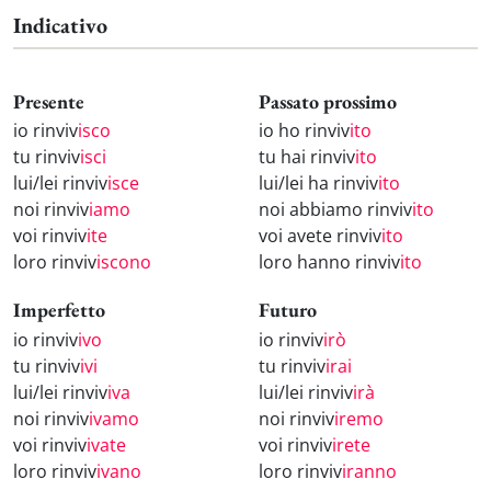
Indicativo
Presente
Passato prossimo
io rinviv
isco
io ho rinviv
ito
tu rinviv
isci
tu hai rinviv
ito
lui/lei rinviv
isce
lui/lei ha rinviv
ito
noi rinviv
iamo
noi abbiamo rinviv
ito
voi rinviv
ite
voi avete rinviv
ito
loro rinviv
iscono
loro hanno rinviv
ito
Imperfetto
Futuro
io rinviv
ivo
io rinviv
irò
tu rinviv
ivi
tu rinviv
irai
lui/lei rinviv
iva
lui/lei rinviv
irà
noi rinviv
ivamo
noi rinviv
iremo
voi rinviv
ivate
voi rinviv
irete
loro rinviv
ivano
loro rinviv
iranno