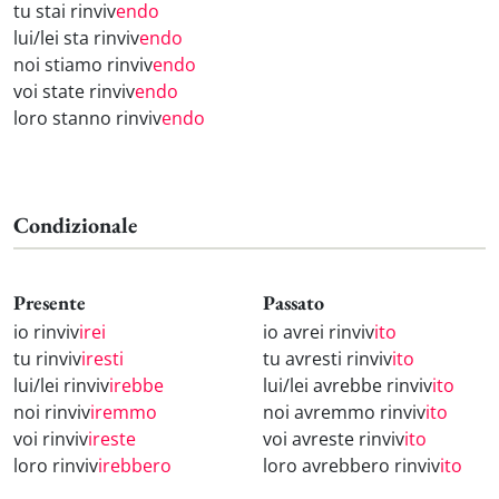
tu stai rinviv
endo
lui/lei sta rinviv
endo
noi stiamo rinviv
endo
voi state rinviv
endo
loro stanno rinviv
endo
Condizionale
Presente
Passato
io rinviv
irei
io avrei rinviv
ito
tu rinviv
iresti
tu avresti rinviv
ito
lui/lei rinviv
irebbe
lui/lei avrebbe rinviv
ito
noi rinviv
iremmo
noi avremmo rinviv
ito
voi rinviv
ireste
voi avreste rinviv
ito
loro rinviv
irebbero
loro avrebbero rinviv
ito