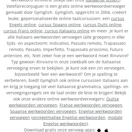
Vatefaireconjuguer is een gratis online werkwoordvervoeger
gemaakt door Gymglish. Gymglish, opgericht in 2004, creëert
leuke, gepersonaliseerde online taalcursussen: een
cursus
Engels online
,
cursus Spaans online
,
cursus Duits online
,
cursus Frans online,
cursus Italiaans online
en meer. Je kunt er
alle Italiaans werkwoorden vervoegen (alle groepen) in elke
tijds- en aspectvorm: Indicativo, Passato remoto, Trapassato
remoto, Passato, Imperfetto, Trapassato prossimo, Futuro
anteriore, etc. Niet zeker hoe je een werkwoord moet
Rinvivire
?
Typ gewoon
Rinvivire
in onze zoekbalk om de Italiaanse
vervoeging ervan te bekijken. Je kunt ook een zin vervoegen,
bijvoorbeeld 'leer een werkwoord!' Om je spelling te
verbeteren, biedt Gymglish ook online cursussen Italiaans aan
en krijg je toegang tot veel Italiaanse grammatica, spellings- en
vervoegingsregels om de taal onder de knie te krijgen! Bekijk
ook onze andere online werkwoordvervoegers:
Duitse
werkwoorden vervoegen
,
Franse werkwoorden vervoegen
,
Spaanse werkwoorden vervoegen
,
Engelse werkwoorden
vervoegen
(
onregelmatige Engelse werkwoorden
,
modale
Engelse werkwoorden
).
Download gratis onze vervoeg-apps: