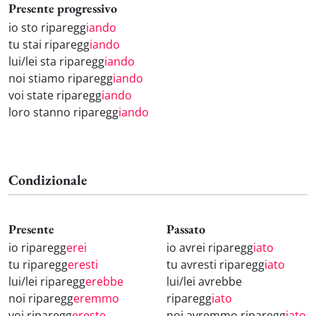
Presente progressivo
io sto riparegg
iando
tu stai riparegg
iando
lui/lei sta riparegg
iando
noi stiamo riparegg
iando
voi state riparegg
iando
loro stanno riparegg
iando
Condizionale
Presente
Passato
io riparegg
erei
io avrei riparegg
iato
tu riparegg
eresti
tu avresti riparegg
iato
lui/lei riparegg
erebbe
lui/lei avrebbe
noi riparegg
eremmo
riparegg
iato
voi riparegg
ereste
noi avremmo riparegg
iato