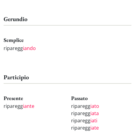
Gerundio
Semplice
riparegg
iando
Participio
Presente
Passato
riparegg
iante
riparegg
iato
riparegg
iata
riparegg
iati
riparegg
iate