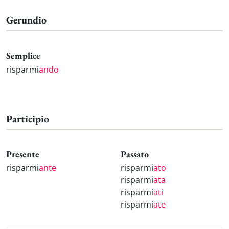
Gerundio
Semplice
risparmi
ando
Participio
Presente
Passato
risparmi
ante
risparmi
ato
risparmi
ata
risparmi
ati
risparmi
ate