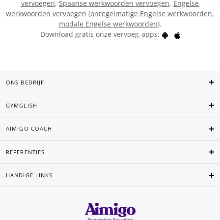
vervoegen
,
Spaanse werkwoorden vervoegen
,
Engelse
werkwoorden vervoegen
(
onregelmatige Engelse werkwoorden
,
modale Engelse werkwoorden
).
Download gratis onze vervoeg-apps:
ONS BEDRIJF
GYMGLISH
AIMIGO COACH
REFERENTIES
HANDIGE LINKS