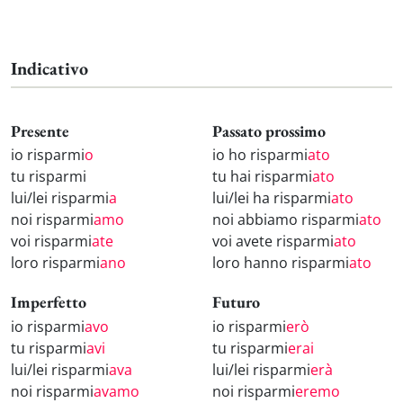
Indicativo
Presente
Passato prossimo
io risparmi
o
io ho risparmi
ato
tu risparmi
tu hai risparmi
ato
lui/lei risparmi
a
lui/lei ha risparmi
ato
noi risparmi
amo
noi abbiamo risparmi
ato
voi risparmi
ate
voi avete risparmi
ato
loro risparmi
ano
loro hanno risparmi
ato
Imperfetto
Futuro
io risparmi
avo
io risparmi
erò
tu risparmi
avi
tu risparmi
erai
lui/lei risparmi
ava
lui/lei risparmi
erà
noi risparmi
avamo
noi risparmi
eremo