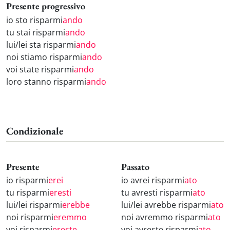
Presente progressivo
io sto risparmi
ando
tu stai risparmi
ando
lui/lei sta risparmi
ando
noi stiamo risparmi
ando
voi state risparmi
ando
loro stanno risparmi
ando
Condizionale
Presente
Passato
io risparmi
erei
io avrei risparmi
ato
tu risparmi
eresti
tu avresti risparmi
ato
lui/lei risparmi
erebbe
lui/lei avrebbe risparmi
ato
noi risparmi
eremmo
noi avremmo risparmi
ato
voi risparmi
ereste
voi avreste risparmi
ato