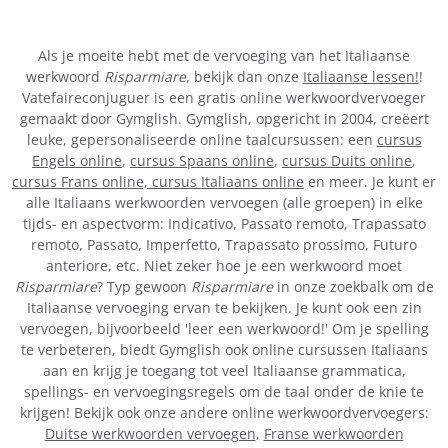
Als je moeite hebt met de vervoeging van het Italiaanse
werkwoord
Risparmiare
, bekijk dan onze
Italiaanse lessen!
!
Vatefaireconjuguer is een gratis online werkwoordvervoeger
gemaakt door Gymglish. Gymglish, opgericht in 2004, creëert
leuke, gepersonaliseerde online taalcursussen: een
cursus
Engels online
,
cursus Spaans online
,
cursus Duits online
,
cursus Frans online,
cursus Italiaans online
en meer. Je kunt er
alle Italiaans werkwoorden vervoegen (alle groepen) in elke
tijds- en aspectvorm: Indicativo, Passato remoto, Trapassato
remoto, Passato, Imperfetto, Trapassato prossimo, Futuro
anteriore, etc. Niet zeker hoe je een werkwoord moet
Risparmiare
? Typ gewoon
Risparmiare
in onze zoekbalk om de
Italiaanse vervoeging ervan te bekijken. Je kunt ook een zin
vervoegen, bijvoorbeeld 'leer een werkwoord!' Om je spelling
te verbeteren, biedt Gymglish ook online cursussen Italiaans
aan en krijg je toegang tot veel Italiaanse grammatica,
spellings- en vervoegingsregels om de taal onder de knie te
krijgen! Bekijk ook onze andere online werkwoordvervoegers:
Duitse werkwoorden vervoegen
,
Franse werkwoorden