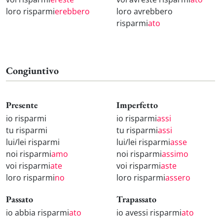
loro risparmi
erebbero
loro avrebbero
risparmi
ato
Congiuntivo
Presente
Imperfetto
io risparmi
io risparmi
assi
tu risparmi
tu risparmi
assi
lui/lei risparmi
lui/lei risparmi
asse
noi risparmi
amo
noi risparmi
assimo
voi risparmi
ate
voi risparmi
aste
loro risparmi
no
loro risparmi
assero
Passato
Trapassato
io abbia risparmi
ato
io avessi risparmi
ato