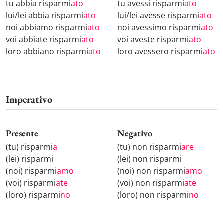
tu abbia risparmi
ato
tu avessi risparmi
ato
lui/lei abbia risparmi
ato
lui/lei avesse risparmi
ato
noi abbiamo risparmi
ato
noi avessimo risparmi
ato
voi abbiate risparmi
ato
voi aveste risparmi
ato
loro abbiano risparmi
ato
loro avessero risparmi
ato
Imperativo
Presente
Negativo
(tu) risparmi
a
(tu) non risparmi
are
(lei) risparmi
(lei) non risparmi
(noi) risparmi
amo
(noi) non risparmi
amo
(voi) risparmi
ate
(voi) non risparmi
ate
(loro) risparmi
no
(loro) non risparmi
no