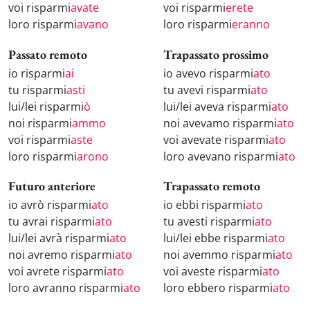
voi risparmi
avate
voi risparmi
erete
loro risparmi
avano
loro risparmi
eranno
Passato remoto
Trapassato prossimo
io risparmi
ai
io avevo risparmi
ato
tu risparmi
asti
tu avevi risparmi
ato
lui/lei risparmi
ò
lui/lei aveva risparmi
ato
noi risparmi
ammo
noi avevamo risparmi
ato
voi risparmi
aste
voi avevate risparmi
ato
loro risparmi
arono
loro avevano risparmi
ato
Futuro anteriore
Trapassato remoto
io avrò risparmi
ato
io ebbi risparmi
ato
tu avrai risparmi
ato
tu avesti risparmi
ato
lui/lei avrà risparmi
ato
lui/lei ebbe risparmi
ato
noi avremo risparmi
ato
noi avemmo risparmi
ato
voi avrete risparmi
ato
voi aveste risparmi
ato
loro avranno risparmi
ato
loro ebbero risparmi
ato