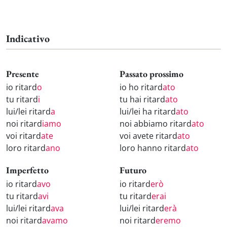
Indicativo
Presente
Passato prossimo
io ritard
o
io ho ritard
ato
tu ritard
i
tu hai ritard
ato
lui/lei ritard
a
lui/lei ha ritard
ato
noi ritard
iamo
noi abbiamo ritard
ato
voi ritard
ate
voi avete ritard
ato
loro ritard
ano
loro hanno ritard
ato
Imperfetto
Futuro
io ritard
avo
io ritard
erò
tu ritard
avi
tu ritard
erai
lui/lei ritard
ava
lui/lei ritard
erà
noi ritard
avamo
noi ritard
eremo