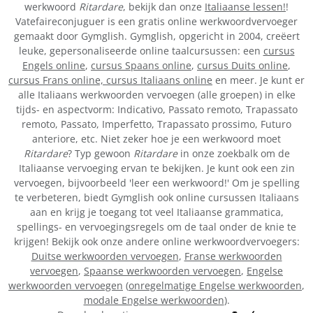
werkwoord
Ritardare
, bekijk dan onze
Italiaanse lessen!
!
Vatefaireconjuguer is een gratis online werkwoordvervoeger
gemaakt door Gymglish. Gymglish, opgericht in 2004, creëert
leuke, gepersonaliseerde online taalcursussen: een
cursus
Engels online
,
cursus Spaans online
,
cursus Duits online
,
cursus Frans online,
cursus Italiaans online
en meer. Je kunt er
alle Italiaans werkwoorden vervoegen (alle groepen) in elke
tijds- en aspectvorm: Indicativo, Passato remoto, Trapassato
remoto, Passato, Imperfetto, Trapassato prossimo, Futuro
anteriore, etc. Niet zeker hoe je een werkwoord moet
Ritardare
? Typ gewoon
Ritardare
in onze zoekbalk om de
Italiaanse vervoeging ervan te bekijken. Je kunt ook een zin
vervoegen, bijvoorbeeld 'leer een werkwoord!' Om je spelling
te verbeteren, biedt Gymglish ook online cursussen Italiaans
aan en krijg je toegang tot veel Italiaanse grammatica,
spellings- en vervoegingsregels om de taal onder de knie te
krijgen! Bekijk ook onze andere online werkwoordvervoegers:
Duitse werkwoorden vervoegen
,
Franse werkwoorden
vervoegen
,
Spaanse werkwoorden vervoegen
,
Engelse
werkwoorden vervoegen
(
onregelmatige Engelse werkwoorden
,
modale Engelse werkwoorden
).