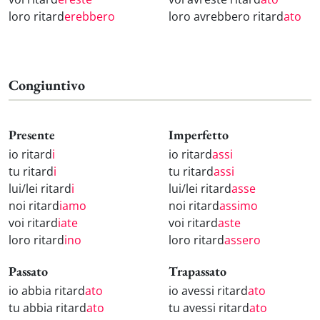
loro ritard
erebbero
loro avrebbero ritard
ato
Congiuntivo
Presente
Imperfetto
io ritard
i
io ritard
assi
tu ritard
i
tu ritard
assi
lui/lei ritard
i
lui/lei ritard
asse
noi ritard
iamo
noi ritard
assimo
voi ritard
iate
voi ritard
aste
loro ritard
ino
loro ritard
assero
Passato
Trapassato
io abbia ritard
ato
io avessi ritard
ato
tu abbia ritard
ato
tu avessi ritard
ato