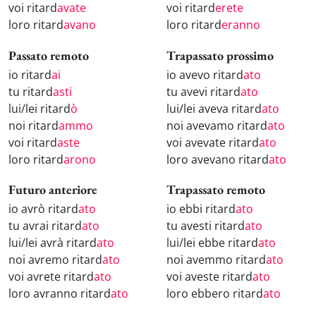
voi ritard
avate
voi ritard
erete
loro ritard
avano
loro ritard
eranno
Passato remoto
Trapassato prossimo
io ritard
ai
io avevo ritard
ato
tu ritard
asti
tu avevi ritard
ato
lui/lei ritard
ò
lui/lei aveva ritard
ato
noi ritard
ammo
noi avevamo ritard
ato
voi ritard
aste
voi avevate ritard
ato
loro ritard
arono
loro avevano ritard
ato
Futuro anteriore
Trapassato remoto
io avrò ritard
ato
io ebbi ritard
ato
tu avrai ritard
ato
tu avesti ritard
ato
lui/lei avrà ritard
ato
lui/lei ebbe ritard
ato
noi avremo ritard
ato
noi avemmo ritard
ato
voi avrete ritard
ato
voi aveste ritard
ato
loro avranno ritard
ato
loro ebbero ritard
ato