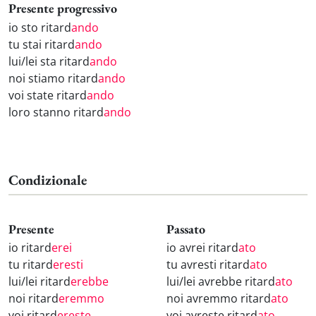
Presente progressivo
io sto ritard
ando
tu stai ritard
ando
lui/lei sta ritard
ando
noi stiamo ritard
ando
voi state ritard
ando
loro stanno ritard
ando
Condizionale
Presente
Passato
io ritard
erei
io avrei ritard
ato
tu ritard
eresti
tu avresti ritard
ato
lui/lei ritard
erebbe
lui/lei avrebbe ritard
ato
noi ritard
eremmo
noi avremmo ritard
ato
voi ritard
ereste
voi avreste ritard
ato