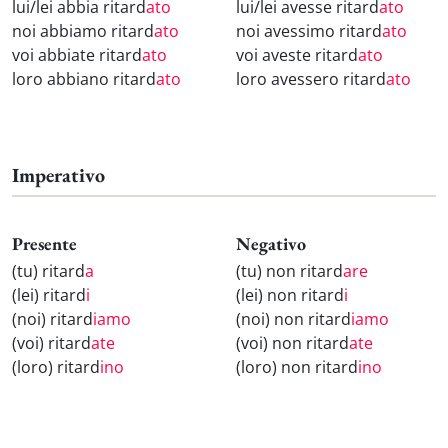
lui/lei abbia ritard
ato
lui/lei avesse ritard
ato
noi abbiamo ritard
ato
noi avessimo ritard
ato
voi abbiate ritard
ato
voi aveste ritard
ato
loro abbiano ritard
ato
loro avessero ritard
ato
Imperativo
Presente
Negativo
(tu) ritard
a
(tu) non ritard
are
(lei) ritard
i
(lei) non ritard
i
(noi) ritard
iamo
(noi) non ritard
iamo
(voi) ritard
ate
(voi) non ritard
ate
(loro) ritard
ino
(loro) non ritard
ino