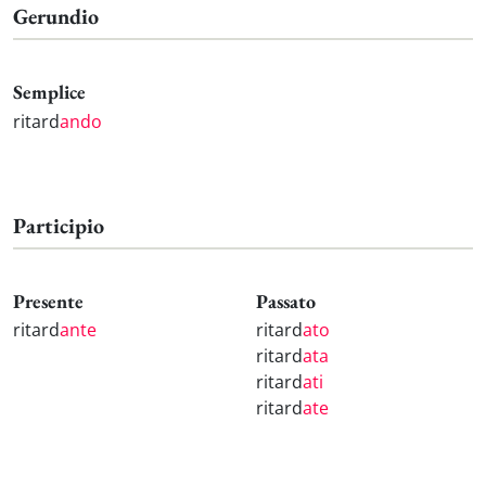
Gerundio
Semplice
ritard
ando
Participio
Presente
Passato
ritard
ante
ritard
ato
ritard
ata
ritard
ati
ritard
ate