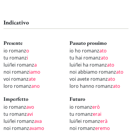
Indicativo
Presente
Passato prossimo
io romanz
o
io ho romanz
ato
tu romanz
i
tu hai romanz
ato
lui/lei romanz
a
lui/lei ha romanz
ato
noi romanz
iamo
noi abbiamo romanz
ato
voi romanz
ate
voi avete romanz
ato
loro romanz
ano
loro hanno romanz
ato
Imperfetto
Futuro
io romanz
avo
io romanz
erò
tu romanz
avi
tu romanz
erai
lui/lei romanz
ava
lui/lei romanz
erà
noi romanz
avamo
noi romanz
eremo