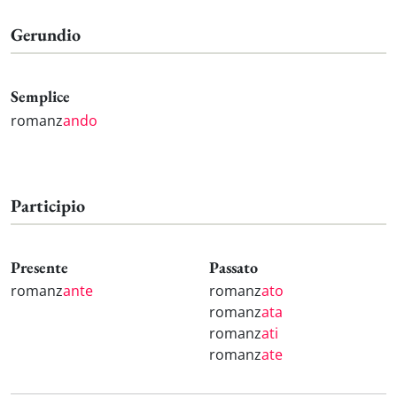
Gerundio
Semplice
romanz
ando
Participio
Presente
Passato
romanz
ante
romanz
ato
romanz
ata
romanz
ati
romanz
ate