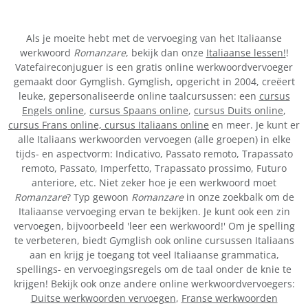
Als je moeite hebt met de vervoeging van het Italiaanse
werkwoord
Romanzare
, bekijk dan onze
Italiaanse lessen!
!
Vatefaireconjuguer is een gratis online werkwoordvervoeger
gemaakt door Gymglish. Gymglish, opgericht in 2004, creëert
leuke, gepersonaliseerde online taalcursussen: een
cursus
Engels online
,
cursus Spaans online
,
cursus Duits online
,
cursus Frans online,
cursus Italiaans online
en meer. Je kunt er
alle Italiaans werkwoorden vervoegen (alle groepen) in elke
tijds- en aspectvorm: Indicativo, Passato remoto, Trapassato
remoto, Passato, Imperfetto, Trapassato prossimo, Futuro
anteriore, etc. Niet zeker hoe je een werkwoord moet
Romanzare
? Typ gewoon
Romanzare
in onze zoekbalk om de
Italiaanse vervoeging ervan te bekijken. Je kunt ook een zin
vervoegen, bijvoorbeeld 'leer een werkwoord!' Om je spelling
te verbeteren, biedt Gymglish ook online cursussen Italiaans
aan en krijg je toegang tot veel Italiaanse grammatica,
spellings- en vervoegingsregels om de taal onder de knie te
krijgen! Bekijk ook onze andere online werkwoordvervoegers:
Duitse werkwoorden vervoegen
,
Franse werkwoorden