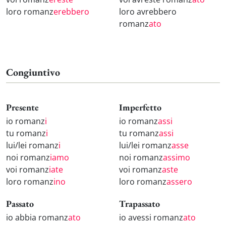
loro romanz
erebbero
loro avrebbero
romanz
ato
Congiuntivo
Presente
Imperfetto
io romanz
i
io romanz
assi
tu romanz
i
tu romanz
assi
lui/lei romanz
i
lui/lei romanz
asse
noi romanz
iamo
noi romanz
assimo
voi romanz
iate
voi romanz
aste
loro romanz
ino
loro romanz
assero
Passato
Trapassato
io abbia romanz
ato
io avessi romanz
ato