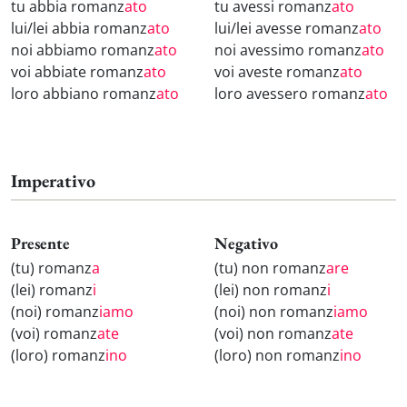
tu abbia romanz
ato
tu avessi romanz
ato
lui/lei abbia romanz
ato
lui/lei avesse romanz
ato
noi abbiamo romanz
ato
noi avessimo romanz
ato
voi abbiate romanz
ato
voi aveste romanz
ato
loro abbiano romanz
ato
loro avessero romanz
ato
Imperativo
Presente
Negativo
(tu) romanz
a
(tu) non romanz
are
(lei) romanz
i
(lei) non romanz
i
(noi) romanz
iamo
(noi) non romanz
iamo
(voi) romanz
ate
(voi) non romanz
ate
(loro) romanz
ino
(loro) non romanz
ino