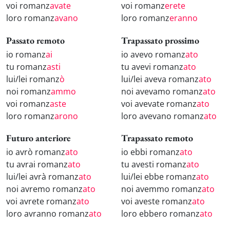
voi romanz
avate
voi romanz
erete
loro romanz
avano
loro romanz
eranno
Passato remoto
Trapassato prossimo
io romanz
ai
io avevo romanz
ato
tu romanz
asti
tu avevi romanz
ato
lui/lei romanz
ò
lui/lei aveva romanz
ato
noi romanz
ammo
noi avevamo romanz
ato
voi romanz
aste
voi avevate romanz
ato
loro romanz
arono
loro avevano romanz
ato
Futuro anteriore
Trapassato remoto
io avrò romanz
ato
io ebbi romanz
ato
tu avrai romanz
ato
tu avesti romanz
ato
lui/lei avrà romanz
ato
lui/lei ebbe romanz
ato
noi avremo romanz
ato
noi avemmo romanz
ato
voi avrete romanz
ato
voi aveste romanz
ato
loro avranno romanz
ato
loro ebbero romanz
ato