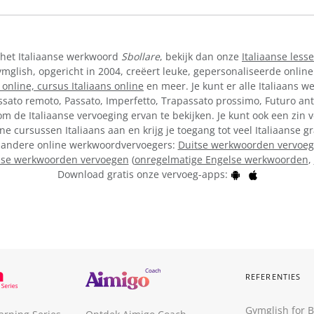
 het Italiaanse werkwoord
Sbollare
, bekijk dan onze
Italiaanse less
lish, opgericht in 2004, creëert leuke, gepersonaliseerde online
 online,
cursus Italiaans online
en meer. Je kunt er alle Italiaans w
ssato remoto, Passato, Imperfetto, Trapassato prossimo, Futuro ant
m de Italiaanse vervoeging ervan te bekijken. Je kunt ook een zin
ine cursussen Italiaans aan en krijg je toegang tot veel Italiaanse
ze andere online werkwoordvervoegers:
Duitse werkwoorden vervoe
lse werkwoorden vervoegen
(
onregelmatige Engelse werkwoorden
,
Download gratis onze vervoeg-apps:
REFERENTIES
Gymglish for 