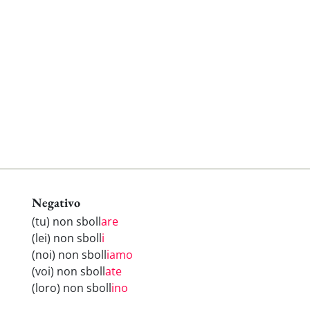
Negativo
(tu) non sboll
are
(lei) non sboll
i
(noi) non sboll
iamo
(voi) non sboll
ate
(loro) non sboll
ino