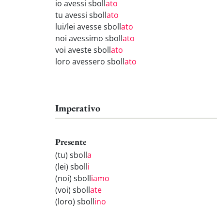
io avessi sboll
ato
tu avessi sboll
ato
lui/lei avesse sboll
ato
noi avessimo sboll
ato
voi aveste sboll
ato
loro avessero sboll
ato
Imperativo
Presente
(tu) sboll
a
(lei) sboll
i
(noi) sboll
iamo
(voi) sboll
ate
(loro) sboll
ino