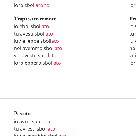
loro sboll
arono
lo
Trapassato remoto
Pr
io ebbi sboll
ato
io 
tu avesti sboll
ato
tu 
lui/lei ebbe sboll
ato
lui
noi avemmo sboll
ato
no
voi aveste sboll
ato
voi
loro ebbero sboll
ato
lo
Passato
io avrei sboll
ato
tu avresti sboll
ato