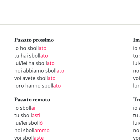
Passato prossimo
Im
io ho sboll
ato
io 
tu hai sboll
ato
tu 
lui/lei ha sboll
ato
lui
noi abbiamo sboll
ato
noi
voi avete sboll
ato
voi
loro hanno sboll
ato
lor
Passato remoto
Tr
io sboll
ai
io 
tu sboll
asti
tu 
lui/lei sboll
ò
lui
noi sboll
ammo
no
voi sboll
aste
voi