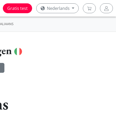
Gratis test
Nederlands
TALIAANS
gen
ns