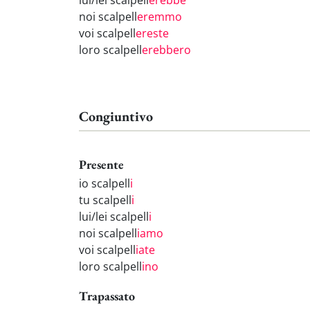
lui/lei scalpell
erebbe
noi scalpell
eremmo
voi scalpell
ereste
loro scalpell
erebbero
Congiuntivo
Presente
io scalpell
i
tu scalpell
i
lui/lei scalpell
i
noi scalpell
iamo
voi scalpell
iate
loro scalpell
ino
Trapassato