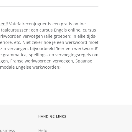
sen!
! Vatefaireconjuguer is een gratis online
 taalcursussen: een
cursus Engels online
,
cursus
erkwoorden vervoegen (alle groepen) in elke tijds-
eriore, etc. Niet zeker hoe je een werkwoord moet
 zin vervoegen, bijvoorbeeld 'leer een werkwoord!'
nse grammatica, spellings- en vervoegingsregels om
egen
,
Franse werkwoorden vervoegen
,
Spaanse
modale Engelse werkwoorden
).
HANDIGE LINKS
Business
Help