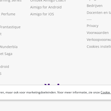
arning Series
Ontdek Aimigo Coach
Bedrijven
Aimigo for Android
Docenten en t
t Perfume
Aimigo for iOS
----
Privacy
Frantastique
Voorwaarden
t
Verkoopvoorw
Cookies instel
 Wunderbla
met Saga
ndroid
S
ren, maar ook voor marketingdoeleinden. Voor meer informatie, zie onze
Cookie 