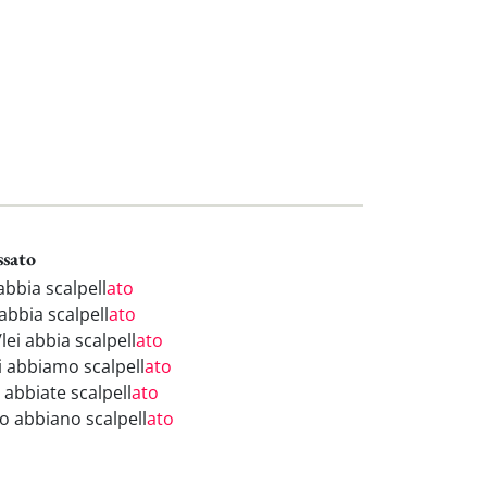
ssato
abbia scalpell
ato
abbia scalpell
ato
/lei abbia scalpell
ato
i abbiamo scalpell
ato
 abbiate scalpell
ato
ro abbiano scalpell
ato