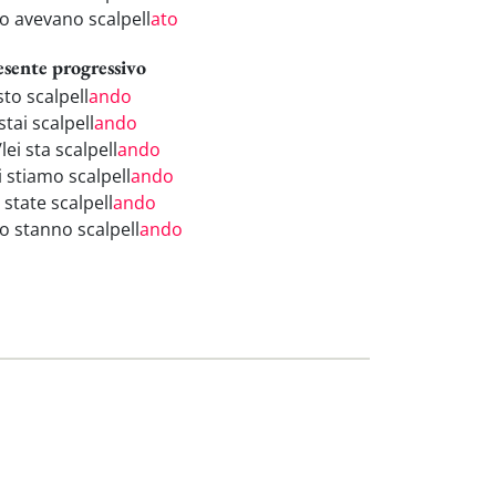
ro avevano scalpell
ato
esente progressivo
sto scalpell
ando
stai scalpell
ando
/lei sta scalpell
ando
i stiamo scalpell
ando
 state scalpell
ando
ro stanno scalpell
ando