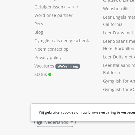
Ontdek onze Le
Getuigenissen
⭐️ ⭐️ ⭐️ ⭐️
Webshop 🛍
Word onze partner
Leer Engels me
Pers
California
Blog
Leer Frans met 
Gymglish als een geschenk
Leer Spaans me
Hotel Borbollón
Neem contact op
Leer Duits met
Privacy policy
Leer Italiaans 
Vacatures
We're hiring
Baldoria
Status
Gymglish for A
Gymglish for iO
Wij gebruiken cookies om uw browse-ervaring te verbete
Nederlands