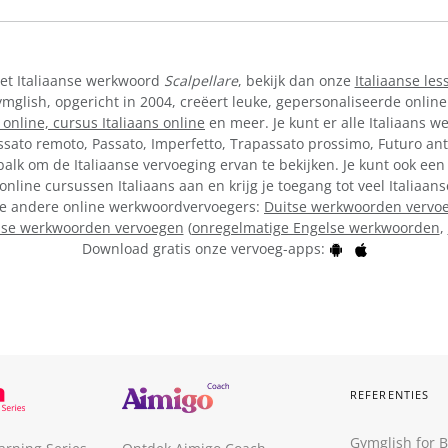
het Italiaanse werkwoord
Scalpellare
, bekijk dan onze
Italiaanse les
lish, opgericht in 2004, creëert leuke, gepersonaliseerde online
 online,
cursus Italiaans online
en meer. Je kunt er alle Italiaans w
ssato remoto, Passato, Imperfetto, Trapassato prossimo, Futuro ant
alk om de Italiaanse vervoeging ervan te bekijken. Je kunt ook een
online cursussen Italiaans aan en krijg je toegang tot veel Italiaa
onze andere online werkwoordvervoegers:
Duitse werkwoorden vervo
lse werkwoorden vervoegen
(
onregelmatige Engelse werkwoorden
,
Download gratis onze vervoeg-apps:
REFERENTIES
Gymglish for 