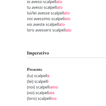
io avessi scalpell
ato
tu avessi scalpell
ato
lui/lei avesse scalpell
ato
noi avessimo scalpell
ato
voi aveste scalpell
ato
loro avessero scalpell
ato
Imperativo
Presente
(tu) scalpell
a
(lei) scalpell
i
(noi) scalpell
iamo
(voi) scalpell
ate
(loro) scalpell
ino