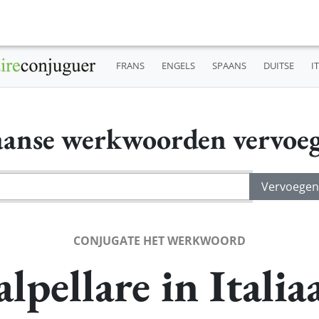
FRANS
ENGELS
SPAANS
DUITSE
I
iaanse werkwoorden vervoe
CONJUGATE HET WERKWOORD
alpellare in Italia