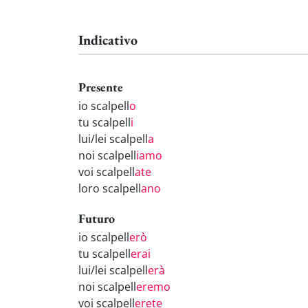
Indicativo
Presente
io scalpell
o
tu scalpell
i
lui/lei scalpell
a
noi scalpell
iamo
voi scalpell
ate
loro scalpell
ano
Futuro
io scalpell
erò
tu scalpell
erai
lui/lei scalpell
erà
noi scalpell
eremo
voi scalpell
erete