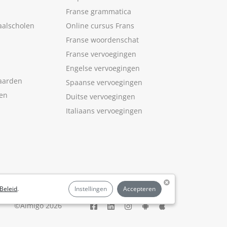
Franse grammatica
aalscholen
Online cursus Frans
Franse woordenschat
Franse vervoegingen
Engelse vervoegingen
aarden
Spaanse vervoegingen
len
Duitse vervoegingen
Italiaans vervoegingen
Beleid
.
Instellingen
Accepteren
©Aimigo 2026