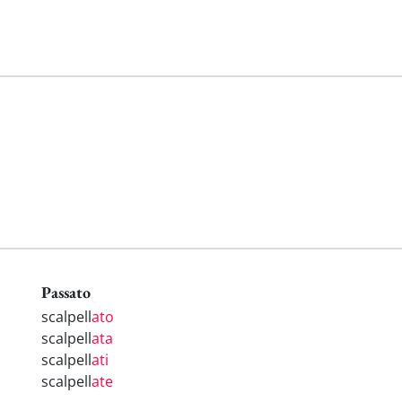
Passato
scalpell
ato
scalpell
ata
scalpell
ati
scalpell
ate