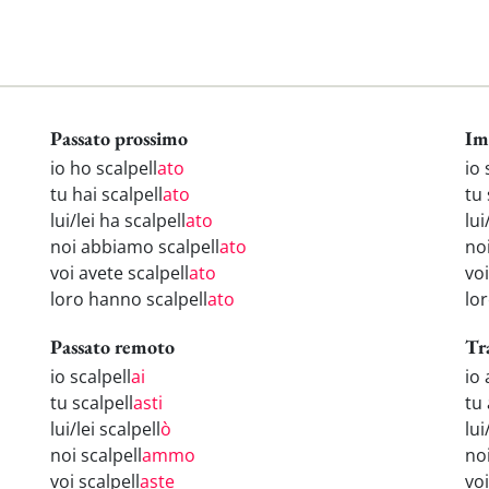
Passato prossimo
Im
io ho scalpell
ato
io 
tu hai scalpell
ato
tu 
lui/lei ha scalpell
ato
lui
noi abbiamo scalpell
ato
noi
voi avete scalpell
ato
voi
loro hanno scalpell
ato
lor
Passato remoto
Tr
io scalpell
ai
io 
tu scalpell
asti
tu 
lui/lei scalpell
ò
lui
noi scalpell
ammo
no
voi scalpell
aste
voi