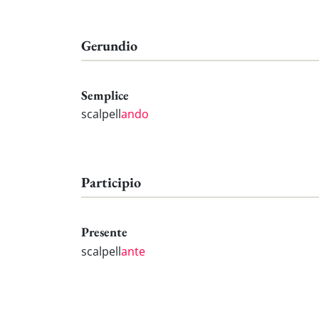
Gerundio
Semplice
scalpell
ando
Participio
Presente
scalpell
ante