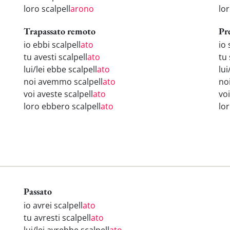
loro scalpell
arono
lo
Trapassato remoto
Pr
io ebbi scalpell
ato
io 
tu avesti scalpell
ato
tu 
lui/lei ebbe scalpell
ato
lui
noi avemmo scalpell
ato
no
voi aveste scalpell
ato
voi
loro ebbero scalpell
ato
lo
Passato
io avrei scalpell
ato
tu avresti scalpell
ato