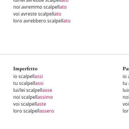
lui/lei avrebbe scalpell
ato
noi avremmo scalpell
ato
voi avreste scalpell
ato
loro avrebbero scalpell
ato
Imperfetto
Pa
io scalpell
assi
io 
tu scalpell
assi
tu 
lui/lei scalpell
asse
lui
noi scalpell
assimo
no
voi scalpell
aste
voi
loro scalpell
assero
lo