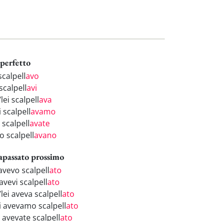
perfetto
scalpell
avo
scalpell
avi
/lei scalpell
ava
 scalpell
avamo
 scalpell
avate
o scalpell
avano
apassato prossimo
avevo scalpell
ato
avevi scalpell
ato
/lei aveva scalpell
ato
i avevamo scalpell
ato
 avevate scalpell
ato