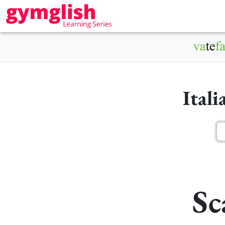
Ital
Sc