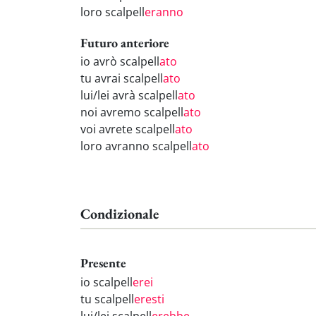
loro scalpell
eranno
Futuro anteriore
io avrò scalpell
ato
tu avrai scalpell
ato
lui/lei avrà scalpell
ato
noi avremo scalpell
ato
voi avrete scalpell
ato
loro avranno scalpell
ato
Condizionale
Presente
io scalpell
erei
tu scalpell
eresti