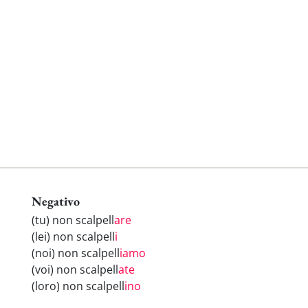
Negativo
(tu) non scalpell
are
(lei) non scalpell
i
(noi) non scalpell
iamo
(voi) non scalpell
ate
(loro) non scalpell
ino