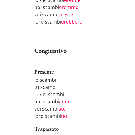
lui/lei scambi
erebbe
noi scambi
eremmo
voi scambi
ereste
loro scambi
erebbero
Congiuntivo
Presente
io scambi
tu scambi
lui/lei scambi
noi scambi
amo
voi scambi
ate
loro scambi
no
Trapassato