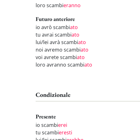
loro scambi
eranno
Futuro anteriore
io avrò scambi
ato
tu avrai scambi
ato
lui/lei avrà scambi
ato
noi avremo scambi
ato
voi avrete scambi
ato
loro avranno scambi
ato
Condizionale
Presente
io scambi
erei
tu scambi
eresti