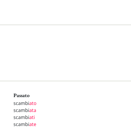
Passato
scambi
ato
scambi
ata
scambi
ati
scambi
ate