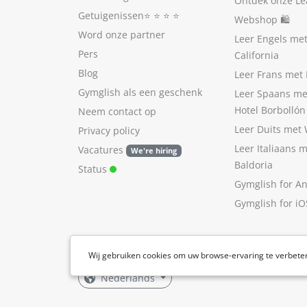
Ontdek onze Le
Getuigenissen
⭐️ ⭐️ ⭐️ ⭐️
Webshop 🛍
Word onze partner
Leer Engels me
Pers
California
Blog
Leer Frans met 
Gymglish als een geschenk
Leer Spaans me
Hotel Borbollón
Neem contact op
Leer Duits met
Privacy policy
Leer Italiaans 
Vacatures
We're hiring
Baldoria
Status
Gymglish for A
Gymglish for iO
Wij gebruiken cookies om uw browse-ervaring te verbete
Nederlands