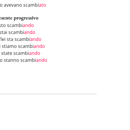
ro avevano scambi
ato
esente progressivo
 sto scambi
ando
 stai scambi
ando
/lei sta scambi
ando
i stiamo scambi
ando
i state scambi
ando
ro stanno scambi
ando