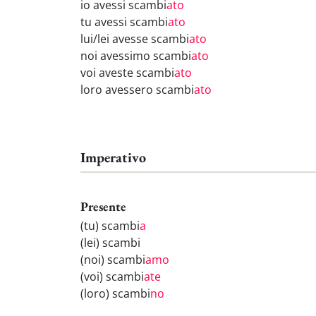
io avessi scambi
ato
tu avessi scambi
ato
lui/lei avesse scambi
ato
noi avessimo scambi
ato
voi aveste scambi
ato
loro avessero scambi
ato
Imperativo
Presente
(tu) scambi
a
(lei) scambi
(noi) scambi
amo
(voi) scambi
ate
(loro) scambi
no