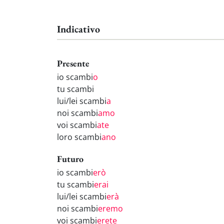
Indicativo
Presente
io scambi
o
tu scambi
lui/lei scambi
a
noi scambi
amo
voi scambi
ate
loro scambi
ano
Futuro
io scambi
erò
tu scambi
erai
lui/lei scambi
erà
noi scambi
eremo
voi scambi
erete