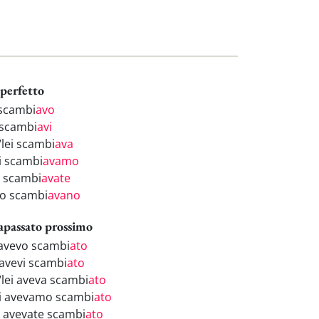
perfetto
 scambi
avo
 scambi
avi
/lei scambi
ava
i scambi
avamo
i scambi
avate
ro scambi
avano
apassato prossimo
 avevo scambi
ato
 avevi scambi
ato
/lei aveva scambi
ato
i avevamo scambi
ato
i avevate scambi
ato