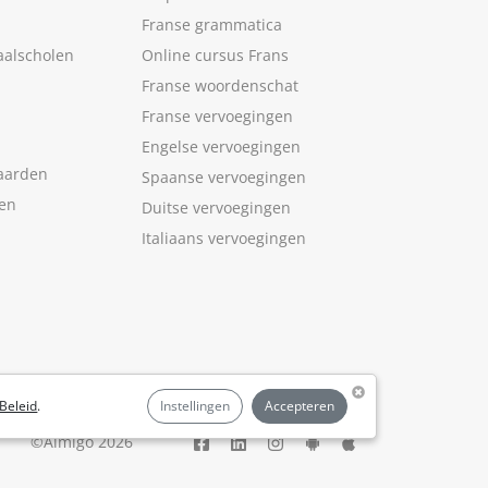
Franse grammatica
aalscholen
Online cursus Frans
Franse woordenschat
Franse vervoegingen
Engelse vervoegingen
aarden
Spaanse vervoegingen
len
Duitse vervoegingen
Italiaans vervoegingen
Beleid
.
Instellingen
Accepteren
©Aimigo 2026