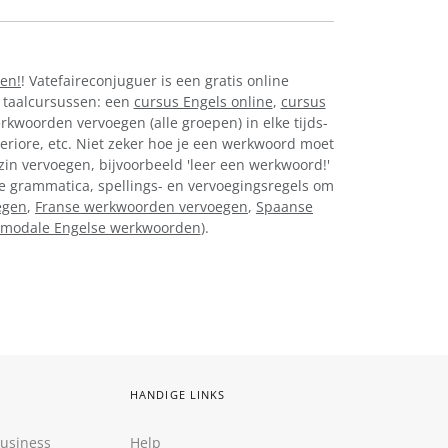
sen!
! Vatefaireconjuguer is een gratis online
 taalcursussen: een
cursus Engels online
,
cursus
erkwoorden vervoegen (alle groepen) in elke tijds-
eriore, etc. Niet zeker hoe je een werkwoord moet
zin vervoegen, bijvoorbeeld 'leer een werkwoord!'
nse grammatica, spellings- en vervoegingsregels om
egen
,
Franse werkwoorden vervoegen
,
Spaanse
modale Engelse werkwoorden
).
HANDIGE LINKS
Business
Help