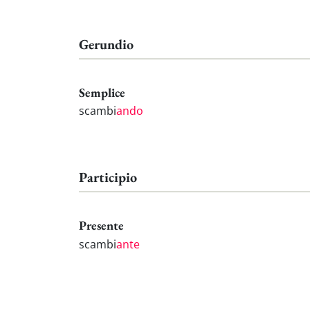
Gerundio
Semplice
scambi
ando
Participio
Presente
scambi
ante