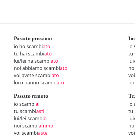
Passato prossimo
Im
io ho scambi
ato
io
tu hai scambi
ato
tu
lui/lei ha scambi
ato
lui
noi abbiamo scambi
ato
no
voi avete scambi
ato
vo
loro hanno scambi
ato
lo
Passato remoto
Tr
io scambi
ai
io
tu scambi
asti
tu
lui/lei scambi
ò
lui
noi scambi
ammo
no
voi scambi
aste
vo