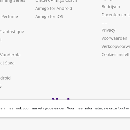
arning Series
Ontdek Aimigo Coach
Bedrijven
Aimigo for Android
Docenten en t
t Perfume
Aimigo for iOS
----
Privacy
Frantastique
Voorwaarden
t
Verkoopvoorw
Cookies instel
 Wunderbla
met Saga
ndroid
S
ren, maar ook voor marketingdoeleinden. Voor meer informatie, zie onze
Cookie 