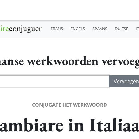
FRANS
ENGELS
SPAANS
DUITSE
I
iaanse werkwoorden vervoe
CONJUGATE HET WERKWOORD
ambiare in Italia