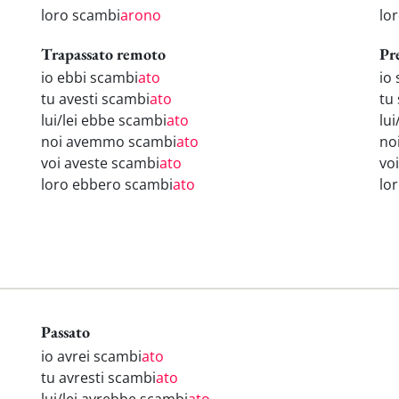
loro scambi
arono
lo
Trapassato remoto
Pr
io ebbi scambi
ato
io
tu avesti scambi
ato
tu
lui/lei ebbe scambi
ato
lui
noi avemmo scambi
ato
no
voi aveste scambi
ato
vo
loro ebbero scambi
ato
lo
Passato
io avrei scambi
ato
tu avresti scambi
ato