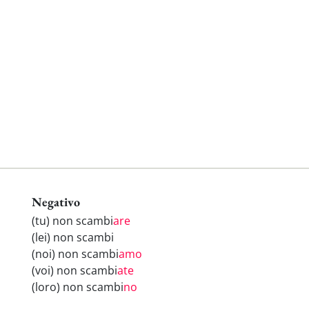
Negativo
(tu) non scambi
are
(lei) non scambi
(noi) non scambi
amo
(voi) non scambi
ate
(loro) non scambi
no