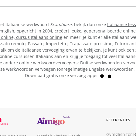
het Italiaanse werkwoord
Scambiare
, bekijk dan onze
Italiaanse les
lish, opgericht in 2004, creëert leuke, gepersonaliseerde online
 online,
cursus Italiaans online
en meer. Je kunt er alle Italiaans w
ssato remoto, Passato, Imperfetto, Trapassato prossimo, Futuro ant
alk om de Italiaanse vervoeging ervan te bekijken. Je kunt ook een 
online cursussen Italiaans aan en krijg je toegang tot veel Italiaa
onze andere online werkwoordvervoegers:
Duitse werkwoorden vervo
lse werkwoorden vervoegen
(
onregelmatige Engelse werkwoorden
,
Download gratis onze vervoeg-apps:
REFERENTIES
Gymglish for 