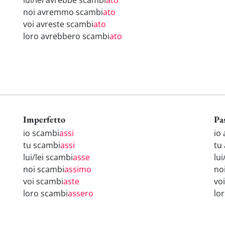
lui/lei avrebbe scambi
ato
noi avremmo scambi
ato
voi avreste scambi
ato
loro avrebbero scambi
ato
Imperfetto
Pa
io scambi
assi
io
tu scambi
assi
tu
lui/lei scambi
asse
lui
noi scambi
assimo
no
voi scambi
aste
vo
loro scambi
assero
lo