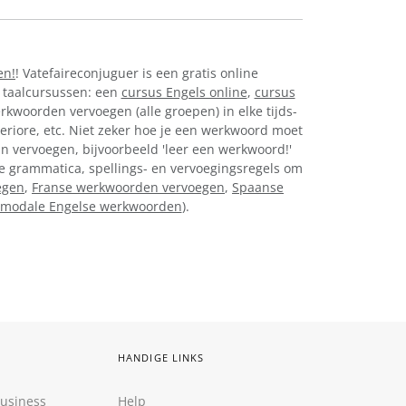
en!
! Vatefaireconjuguer is een gratis online
 taalcursussen: een
cursus Engels online
,
cursus
erkwoorden vervoegen (alle groepen) in elke tijds-
eriore, etc. Niet zeker hoe je een werkwoord moet
in vervoegen, bijvoorbeeld 'leer een werkwoord!'
nse grammatica, spellings- en vervoegingsregels om
egen
,
Franse werkwoorden vervoegen
,
Spaanse
modale Engelse werkwoorden
).
HANDIGE LINKS
Business
Help