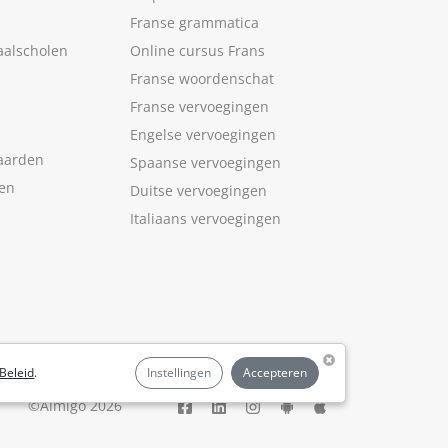
Franse grammatica
aalscholen
Online cursus Frans
Franse woordenschat
Franse vervoegingen
Engelse vervoegingen
aarden
Spaanse vervoegingen
len
Duitse vervoegingen
Italiaans vervoegingen
Beleid
.
Instellingen
Accepteren
©Aimigo 2026