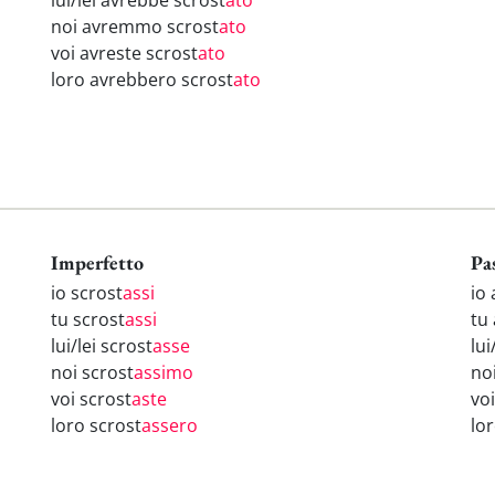
lui/lei avrebbe scrost
ato
noi avremmo scrost
ato
voi avreste scrost
ato
loro avrebbero scrost
ato
Imperfetto
Pa
io scrost
assi
io
tu scrost
assi
tu
lui/lei scrost
asse
lui
noi scrost
assimo
no
voi scrost
aste
vo
loro scrost
assero
lo