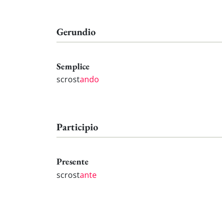
Gerundio
Semplice
scrost
ando
Participio
Presente
scrost
ante