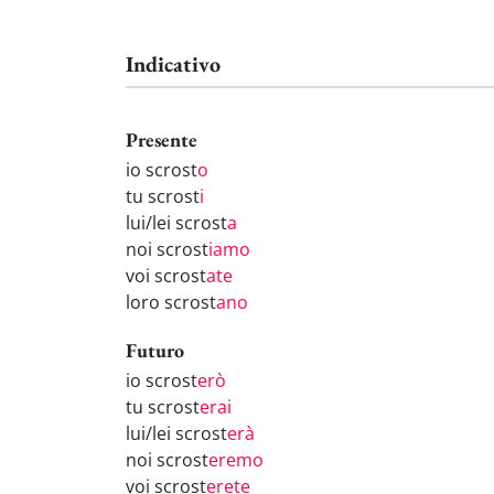
Indicativo
Presente
io scrost
o
tu scrost
i
lui/lei scrost
a
noi scrost
iamo
voi scrost
ate
loro scrost
ano
Futuro
io scrost
erò
tu scrost
erai
lui/lei scrost
erà
noi scrost
eremo
voi scrost
erete