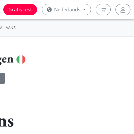
Gratis test
Nederlands
TALIAANS
gen
ns