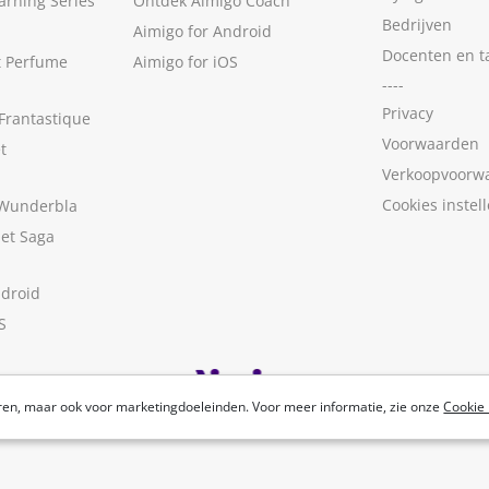
arning Series
Ontdek Aimigo Coach
Bedrijven
Aimigo for Android
Docenten en t
t Perfume
Aimigo for iOS
----
Privacy
Frantastique
Voorwaarden
t
Verkoopvoorw
Cookies instel
 Wunderbla
met Saga
ndroid
S
ren, maar ook voor marketingdoeleinden. Voor meer informatie, zie onze
Cookie 