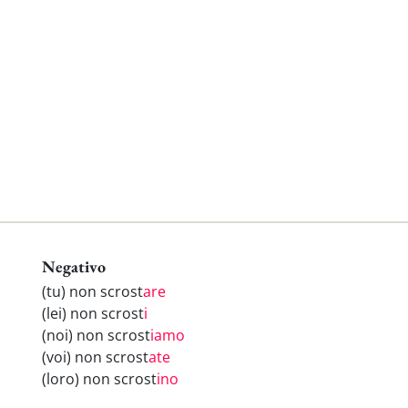
Negativo
(tu) non scrost
are
(lei) non scrost
i
(noi) non scrost
iamo
(voi) non scrost
ate
(loro) non scrost
ino