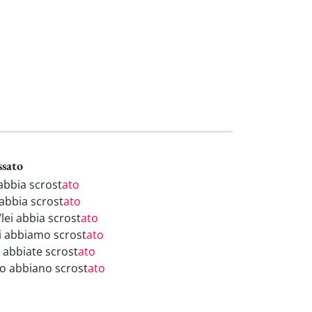
ssato
 abbia scrost
ato
 abbia scrost
ato
/lei abbia scrost
ato
i abbiamo scrost
ato
i abbiate scrost
ato
ro abbiano scrost
ato