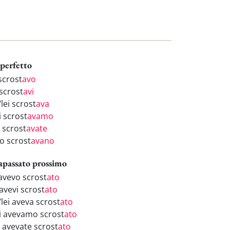
perfetto
scrost
avo
 scrost
avi
/lei scrost
ava
i scrost
avamo
 scrost
avate
ro scrost
avano
apassato prossimo
 avevo scrost
ato
avevi scrost
ato
/lei aveva scrost
ato
i avevamo scrost
ato
i avevate scrost
ato