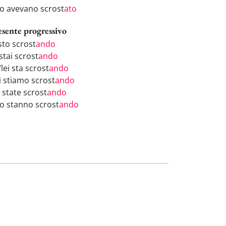
ro avevano scrost
ato
esente progressivo
sto scrost
ando
stai scrost
ando
/lei sta scrost
ando
i stiamo scrost
ando
 state scrost
ando
ro stanno scrost
ando