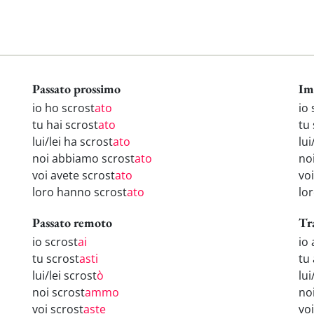
Passato prossimo
Im
io ho scrost
ato
io 
tu hai scrost
ato
tu
lui/lei ha scrost
ato
lui
noi abbiamo scrost
ato
no
voi avete scrost
ato
voi
loro hanno scrost
ato
lo
Passato remoto
Tr
io scrost
ai
io
tu scrost
asti
tu 
lui/lei scrost
ò
lui
noi scrost
ammo
no
voi scrost
aste
vo