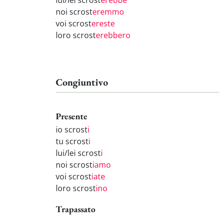
lui/lei scrost
erebbe
noi scrost
eremmo
voi scrost
ereste
loro scrost
erebbero
Congiuntivo
Presente
io scrost
i
tu scrost
i
lui/lei scrost
i
noi scrost
iamo
voi scrost
iate
loro scrost
ino
Trapassato