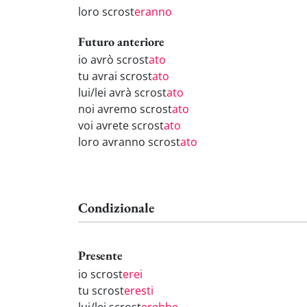
loro scrost
eranno
Futuro anteriore
io avrò scrost
ato
tu avrai scrost
ato
lui/lei avrà scrost
ato
noi avremo scrost
ato
voi avrete scrost
ato
loro avranno scrost
ato
Condizionale
Presente
io scrost
erei
tu scrost
eresti