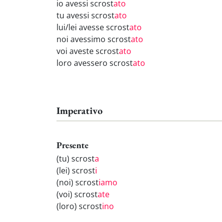
io avessi scrost
ato
tu avessi scrost
ato
lui/lei avesse scrost
ato
noi avessimo scrost
ato
voi aveste scrost
ato
loro avessero scrost
ato
Imperativo
Presente
(tu) scrost
a
(lei) scrost
i
(noi) scrost
iamo
(voi) scrost
ate
(loro) scrost
ino