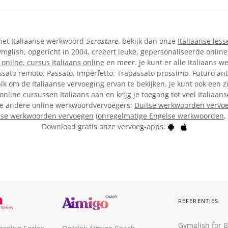
 het Italiaanse werkwoord
Scrostare
, bekijk dan onze
Italiaanse less
lish, opgericht in 2004, creëert leuke, gepersonaliseerde online
 online,
cursus Italiaans online
en meer. Je kunt er alle Italiaans w
ssato remoto, Passato, Imperfetto, Trapassato prossimo, Futuro ant
k om de Italiaanse vervoeging ervan te bekijken. Je kunt ook een z
online cursussen Italiaans aan en krijg je toegang tot veel Italiaa
onze andere online werkwoordvervoegers:
Duitse werkwoorden vervo
lse werkwoorden vervoegen
(
onregelmatige Engelse werkwoorden
,
Download gratis onze vervoeg-apps:
REFERENTIES
Gymglish for 