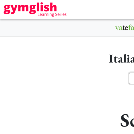
Ital
S