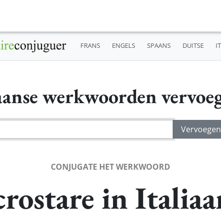
FRANS
ENGELS
SPAANS
DUITSE
I
iaanse werkwoorden vervoe
CONJUGATE HET WERKWOORD
crostare in Italiaa