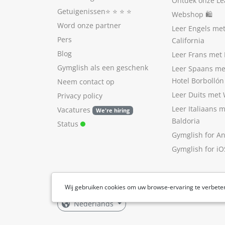
Ontdek onze Le
Getuigenissen
⭐️ ⭐️ ⭐️ ⭐️
Webshop 🛍
Word onze partner
Leer Engels me
Pers
California
Blog
Leer Frans met 
Gymglish als een geschenk
Leer Spaans me
Hotel Borbollón
Neem contact op
Leer Duits met
Privacy policy
Leer Italiaans 
Vacatures
We're hiring
Baldoria
Status
Gymglish for A
Gymglish for iO
Wij gebruiken cookies om uw browse-ervaring te verbete
Nederlands