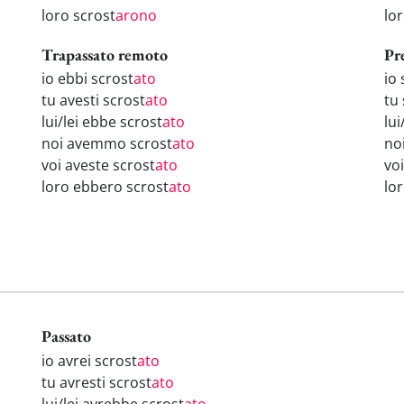
loro scrost
arono
lo
Trapassato remoto
Pr
io ebbi scrost
ato
io 
tu avesti scrost
ato
tu 
lui/lei ebbe scrost
ato
lui
noi avemmo scrost
ato
no
voi aveste scrost
ato
voi
loro ebbero scrost
ato
lo
Passato
io avrei scrost
ato
tu avresti scrost
ato