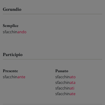
Gerundio
Semplice
sfacchin
ando
Participio
Presente
Passato
sfacchin
ante
sfacchin
ato
sfacchin
ata
sfacchin
ati
sfacchin
ate