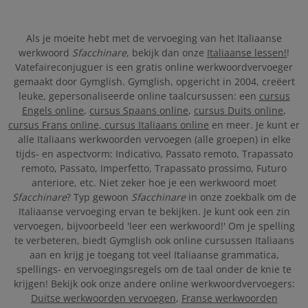
Als je moeite hebt met de vervoeging van het Italiaanse
werkwoord
Sfacchinare
, bekijk dan onze
Italiaanse lessen!
!
Vatefaireconjuguer is een gratis online werkwoordvervoeger
gemaakt door Gymglish. Gymglish, opgericht in 2004, creëert
leuke, gepersonaliseerde online taalcursussen: een
cursus
Engels online
,
cursus Spaans online
,
cursus Duits online
,
cursus Frans online,
cursus Italiaans online
en meer. Je kunt er
alle Italiaans werkwoorden vervoegen (alle groepen) in elke
tijds- en aspectvorm: Indicativo, Passato remoto, Trapassato
remoto, Passato, Imperfetto, Trapassato prossimo, Futuro
anteriore, etc. Niet zeker hoe je een werkwoord moet
Sfacchinare
? Typ gewoon
Sfacchinare
in onze zoekbalk om de
Italiaanse vervoeging ervan te bekijken. Je kunt ook een zin
vervoegen, bijvoorbeeld 'leer een werkwoord!' Om je spelling
te verbeteren, biedt Gymglish ook online cursussen Italiaans
aan en krijg je toegang tot veel Italiaanse grammatica,
spellings- en vervoegingsregels om de taal onder de knie te
krijgen! Bekijk ook onze andere online werkwoordvervoegers:
Duitse werkwoorden vervoegen
,
Franse werkwoorden