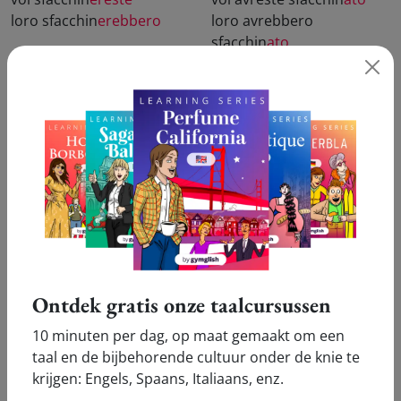
loro sfacchin
erebbero
loro avrebbero
sfacchin
ato
Congiuntivo
Presente
Imperfetto
io sfacchin
i
io sfacchin
assi
tu sfacchin
i
tu sfacchin
assi
lui/lei sfacchin
i
lui/lei sfacchin
asse
noi sfacchin
iamo
noi sfacchin
assimo
voi sfacchin
iate
voi sfacchin
aste
Ontdek gratis onze taalcursussen
loro sfacchin
ino
loro sfacchin
assero
10 minuten per dag, op maat gemaakt om een
taal en de bijbehorende cultuur onder de knie te
Passato
Trapassato
krijgen: Engels, Spaans, Italiaans, enz.
io abbia sfacchin
ato
io avessi sfacchin
ato