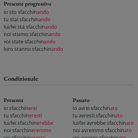
Presente progressivo
io sto sfacchin
ando
tu stai sfacchin
ando
lui/lei sta sfacchin
ando
noi stiamo sfacchin
ando
voi state sfacchin
ando
loro stanno sfacchin
ando
Condizionale
Presente
Passato
io sfacchin
erei
io avrei sfacchin
ato
tu sfacchin
eresti
tu avresti sfacchin
ato
lui/lei sfacchin
erebbe
lui/lei avrebbe sfacchin
ato
noi sfacchin
eremmo
noi avremmo sfacchin
ato
voi sfacchin
ereste
voi avreste sfacchin
ato