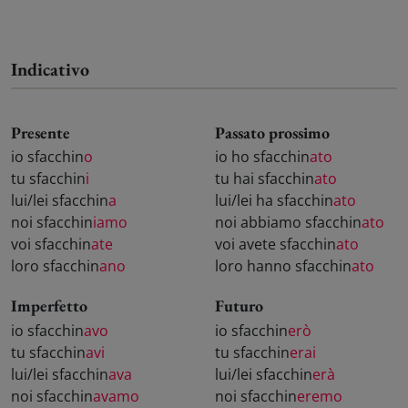
Indicativo
Presente
Passato prossimo
io sfacchin
o
io ho sfacchin
ato
tu sfacchin
i
tu hai sfacchin
ato
lui/lei sfacchin
a
lui/lei ha sfacchin
ato
noi sfacchin
iamo
noi abbiamo sfacchin
ato
voi sfacchin
ate
voi avete sfacchin
ato
loro sfacchin
ano
loro hanno sfacchin
ato
Imperfetto
Futuro
io sfacchin
avo
io sfacchin
erò
tu sfacchin
avi
tu sfacchin
erai
lui/lei sfacchin
ava
lui/lei sfacchin
erà
noi sfacchin
avamo
noi sfacchin
eremo