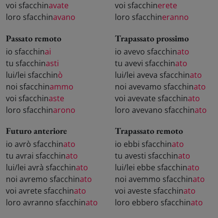
voi sfacchin
avate
voi sfacchin
erete
loro sfacchin
avano
loro sfacchin
eranno
Passato remoto
Trapassato prossimo
io sfacchin
ai
io avevo sfacchin
ato
tu sfacchin
asti
tu avevi sfacchin
ato
lui/lei sfacchin
ò
lui/lei aveva sfacchin
ato
noi sfacchin
ammo
noi avevamo sfacchin
ato
voi sfacchin
aste
voi avevate sfacchin
ato
loro sfacchin
arono
loro avevano sfacchin
ato
Futuro anteriore
Trapassato remoto
io avrò sfacchin
ato
io ebbi sfacchin
ato
tu avrai sfacchin
ato
tu avesti sfacchin
ato
lui/lei avrà sfacchin
ato
lui/lei ebbe sfacchin
ato
noi avremo sfacchin
ato
noi avemmo sfacchin
ato
voi avrete sfacchin
ato
voi aveste sfacchin
ato
loro avranno sfacchin
ato
loro ebbero sfacchin
ato