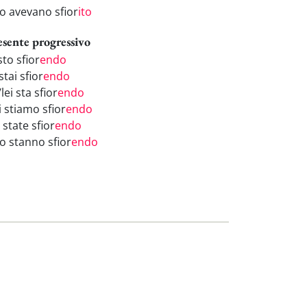
ro avevano sfior
ito
esente progressivo
sto sfior
endo
stai sfior
endo
/lei sta sfior
endo
i stiamo sfior
endo
 state sfior
endo
ro stanno sfior
endo