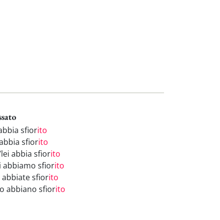
ssato
abbia sfior
ito
abbia sfior
ito
/lei abbia sfior
ito
i abbiamo sfior
ito
 abbiate sfior
ito
ro abbiano sfior
ito