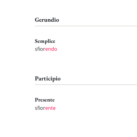
Gerundio
Semplice
sfior
endo
Participio
Presente
sfior
ente