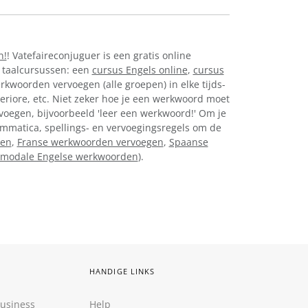
n!
! Vatefaireconjuguer is een gratis online
 taalcursussen: een
cursus Engels online
,
cursus
erkwoorden vervoegen (alle groepen) in elke tijds-
eriore, etc. Niet zeker hoe je een werkwoord moet
rvoegen, bijvoorbeeld 'leer een werkwoord!' Om je
grammatica, spellings- en vervoegingsregels om de
gen
,
Franse werkwoorden vervoegen
,
Spaanse
modale Engelse werkwoorden
).
HANDIGE LINKS
Business
Help