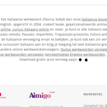
n het Italiaanse werkwoord
Sfiorire
, bekijk dan onze
Italiaanse lesse
lish, opgericht in 2004, creëert leuke, gepersonaliseerde online
 online,
cursus Italiaans online
en meer. Je kunt er alle Italiaans w
ssato remoto, Passato, Imperfetto, Trapassato prossimo, Futuro ant
de Italiaanse vervoeging ervan te bekijken. Je kunt ook een zin ve
e cursussen Italiaans aan en krijg je toegang tot veel Italiaanse 
ze andere online werkwoordvervoegers:
Duitse werkwoorden vervoe
lse werkwoorden vervoegen
(
onregelmatige Engelse werkwoorden
,
Download gratis onze vervoeg-apps:
REFERENTIES
Gymglish for 