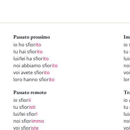
Passato prossimo
Im
io ho sfior
ito
io 
tu hai sfior
ito
tu 
lui/lei ha sfior
ito
lui
noi abbiamo sfior
ito
noi
voi avete sfior
ito
voi
loro hanno sfior
ito
lor
Passato remoto
Tr
io sfior
ii
io 
tu sfior
isti
tu 
lui/lei sfior
ì
lui
noi sfior
immo
no
voi sfior
iste
voi