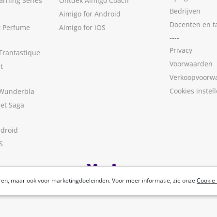
arning Series
Ontdek Aimigo Coach
Bedrijven
Aimigo for Android
Docenten en t
t Perfume
Aimigo for iOS
----
Privacy
Frantastique
Voorwaarden
t
Verkoopvoorw
Cookies instel
 Wunderbla
met Saga
ndroid
S
ren, maar ook voor marketingdoeleinden. Voor meer informatie, zie onze
Cookie 