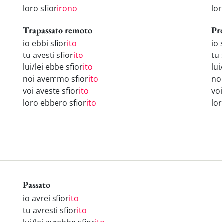
loro sfior
irono
lo
Trapassato remoto
Pr
io ebbi sfior
ito
io 
tu avesti sfior
ito
tu 
lui/lei ebbe sfior
ito
lui
noi avemmo sfior
ito
no
voi aveste sfior
ito
voi
loro ebbero sfior
ito
lo
Passato
io avrei sfior
ito
tu avresti sfior
ito