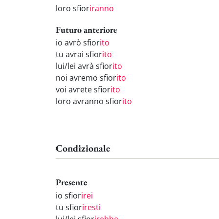
loro sfior
iranno
Futuro anteriore
io avrò sfior
ito
tu avrai sfior
ito
lui/lei avrà sfior
ito
noi avremo sfior
ito
voi avrete sfior
ito
loro avranno sfior
ito
Condizionale
Presente
io sfior
irei
tu sfior
iresti