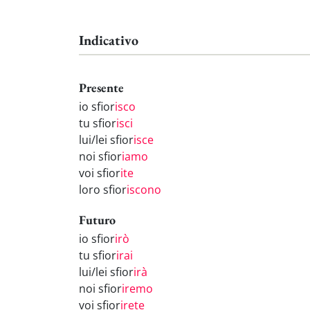
Indicativo
Presente
io sfior
isco
tu sfior
isci
lui/lei sfior
isce
noi sfior
iamo
voi sfior
ite
loro sfior
iscono
Futuro
io sfior
irò
tu sfior
irai
lui/lei sfior
irà
noi sfior
iremo
voi sfior
irete