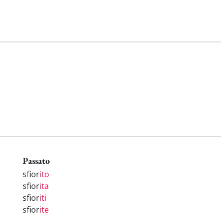
Passato
sfior
ito
sfior
ita
sfior
iti
sfior
ite