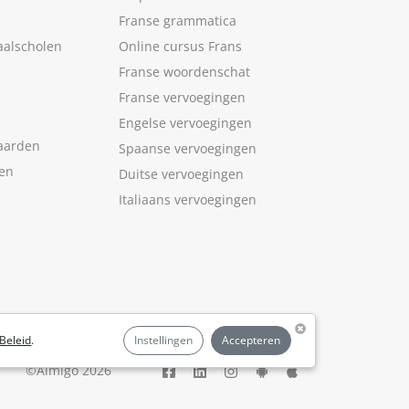
Franse grammatica
aalscholen
Online cursus Frans
Franse woordenschat
Franse vervoegingen
Engelse vervoegingen
aarden
Spaanse vervoegingen
len
Duitse vervoegingen
Italiaans vervoegingen
Beleid
.
Instellingen
Accepteren
©Aimigo 2026