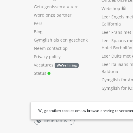
Ontdek onze Le
Getuigenissen
⭐️ ⭐️ ⭐️ ⭐️
Webshop 🛍
Word onze partner
Leer Engels me
Pers
California
Blog
Leer Frans met 
Gymglish als een geschenk
Leer Spaans me
Hotel Borbollón
Neem contact op
Leer Duits met
Privacy policy
Leer Italiaans 
Vacatures
We're hiring
Baldoria
Status
Gymglish for A
Gymglish for iO
Wij gebruiken cookies om uw browse-ervaring te verbete
Nederlands