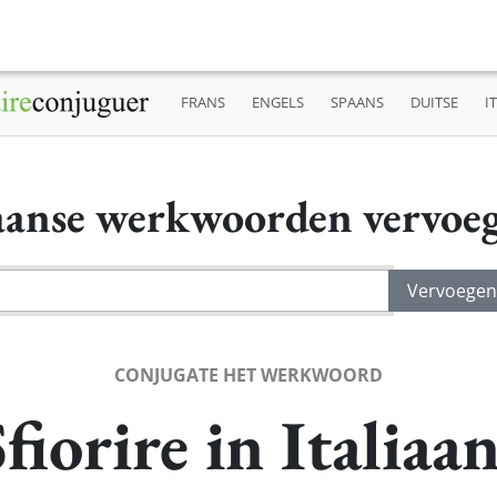
FRANS
ENGELS
SPAANS
DUITSE
I
iaanse werkwoorden vervoe
CONJUGATE HET WERKWOORD
fiorire in Italiaa