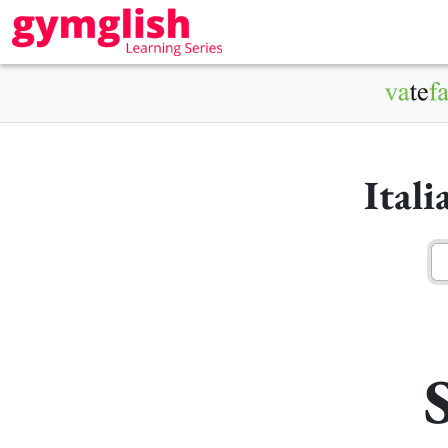
Ital
S