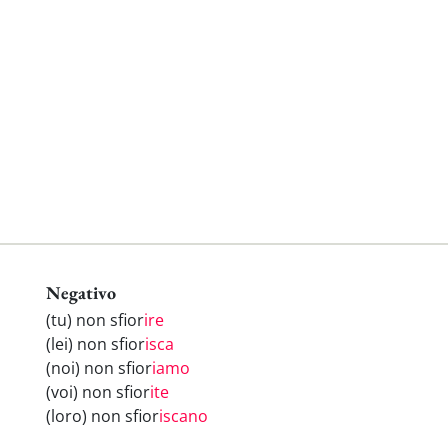
Negativo
(tu) non sfior
ire
(lei) non sfior
isca
(noi) non sfior
iamo
(voi) non sfior
ite
(loro) non sfior
iscano