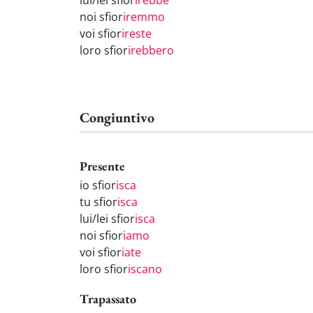
lui/lei sfior
irebbe
noi sfior
iremmo
voi sfior
ireste
loro sfior
irebbero
Congiuntivo
Presente
io sfior
isca
tu sfior
isca
lui/lei sfior
isca
noi sfior
iamo
voi sfior
iate
loro sfior
iscano
Trapassato