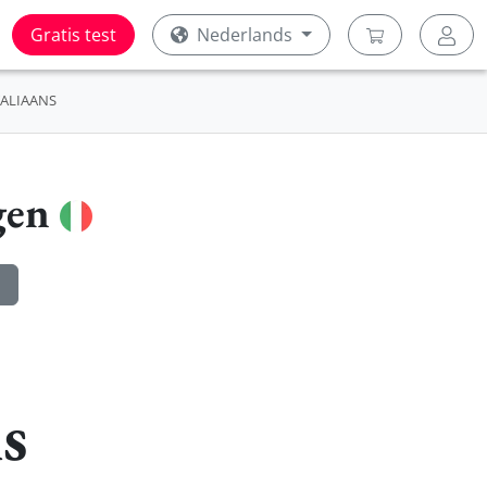
Gratis test
Nederlands
TALIAANS
gen
ns