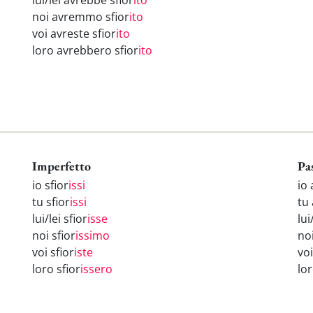
lui/lei avrebbe sfior
ito
noi avremmo sfior
ito
voi avreste sfior
ito
loro avrebbero sfior
ito
Imperfetto
Pa
io sfior
issi
io 
tu sfior
issi
tu 
lui/lei sfior
isse
lui
noi sfior
issimo
no
voi sfior
iste
voi
loro sfior
issero
lo