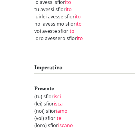
io avessi sfior
ito
tu avessi sfior
ito
lui/lei avesse sfior
ito
noi avessimo sfior
ito
voi aveste sfior
ito
loro avessero sfior
ito
Imperativo
Presente
(tu) sfior
isci
(lei) sfior
isca
(noi) sfior
iamo
(voi) sfior
ite
(loro) sfior
iscano