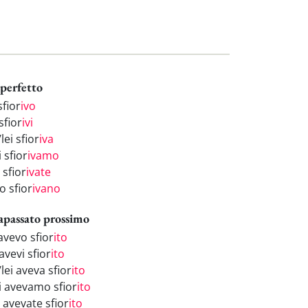
perfetto
sfior
ivo
sfior
ivi
/lei sfior
iva
 sfior
ivamo
 sfior
ivate
o sfior
ivano
apassato prossimo
avevo sfior
ito
avevi sfior
ito
/lei aveva sfior
ito
i avevamo sfior
ito
 avevate sfior
ito