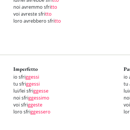
lui/lei avrebbe sfri
tto
noi avremmo sfri
tto
voi avreste sfri
tto
loro avrebbero sfri
tto
Imperfetto
Pa
io sfri
ggessi
io 
tu sfri
ggessi
tu 
lui/lei sfri
ggesse
lui
noi sfri
ggessimo
no
voi sfri
ggeste
voi
loro sfri
ggessero
lo