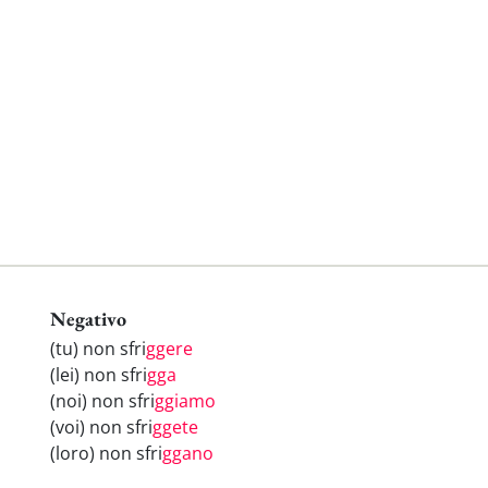
Negativo
(tu) non sfri
ggere
(lei) non sfri
gga
(noi) non sfri
ggiamo
(voi) non sfri
ggete
(loro) non sfri
ggano