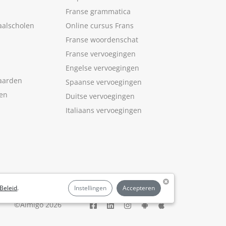
Franse grammatica
aalscholen
Online cursus Frans
Franse woordenschat
Franse vervoegingen
Engelse vervoegingen
aarden
Spaanse vervoegingen
len
Duitse vervoegingen
Italiaans vervoegingen
Beleid
.
Instellingen
Accepteren
©Aimigo 2026