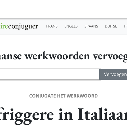
FRANS
ENGELS
SPAANS
DUITSE
I
iaanse werkwoorden vervoe
CONJUGATE HET WERKWOORD
friggere in Italiaa