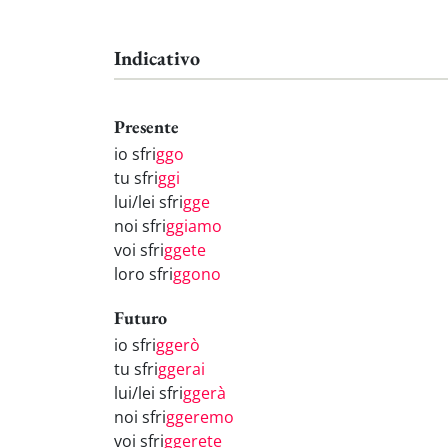
Indicativo
Presente
io sfri
ggo
tu sfri
ggi
lui/lei sfri
gge
noi sfri
ggiamo
voi sfri
ggete
loro sfri
ggono
Futuro
io sfri
ggerò
tu sfri
ggerai
lui/lei sfri
ggerà
noi sfri
ggeremo
voi sfri
ggerete