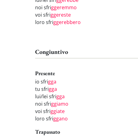
lui/lei sfri
ggerebbe
noi sfri
ggeremmo
voi sfri
ggereste
loro sfri
ggerebbero
Congiuntivo
Presente
io sfri
gga
tu sfri
gga
lui/lei sfri
gga
noi sfri
ggiamo
voi sfri
ggiate
loro sfri
ggano
Trapassato