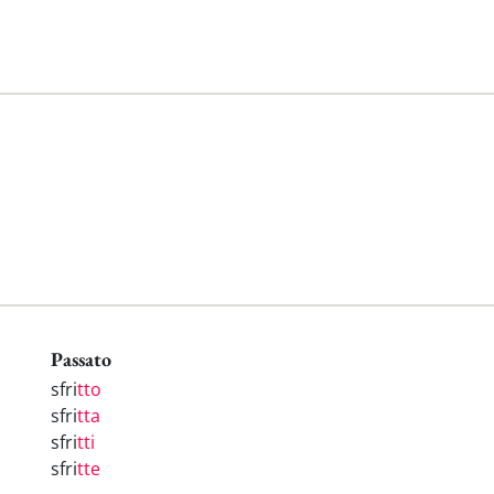
Passato
sfri
tto
sfri
tta
sfri
tti
sfri
tte