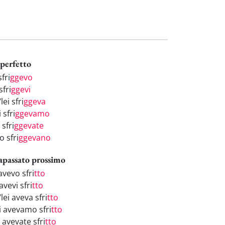
perfetto
sfri
ggevo
sfri
ggevi
/lei sfri
ggeva
 sfri
ggevamo
 sfri
ggevate
o sfri
ggevano
apassato prossimo
avevo sfri
tto
avevi sfri
tto
/lei aveva sfri
tto
i avevamo sfri
tto
 avevate sfri
tto