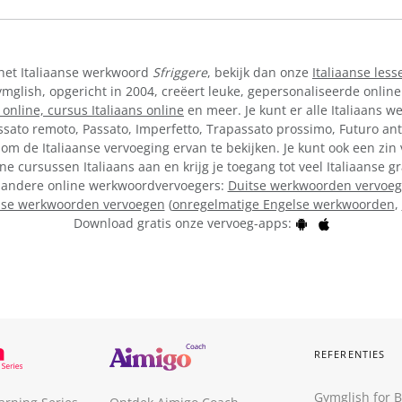
 het Italiaanse werkwoord
Sfriggere
, bekijk dan onze
Italiaanse less
lish, opgericht in 2004, creëert leuke, gepersonaliseerde online
 online,
cursus Italiaans online
en meer. Je kunt er alle Italiaans w
ssato remoto, Passato, Imperfetto, Trapassato prossimo, Futuro ant
om de Italiaanse vervoeging ervan te bekijken. Je kunt ook een zin
ine cursussen Italiaans aan en krijg je toegang tot veel Italiaanse
ze andere online werkwoordvervoegers:
Duitse werkwoorden vervoe
lse werkwoorden vervoegen
(
onregelmatige Engelse werkwoorden
,
Download gratis onze vervoeg-apps:
REFERENTIES
Gymglish for 