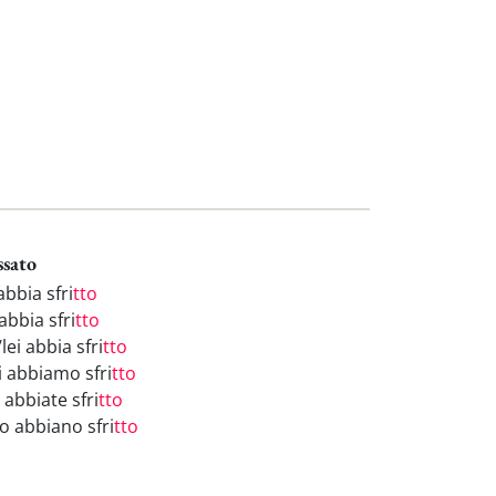
ssato
abbia sfri
tto
abbia sfri
tto
/lei abbia sfri
tto
i abbiamo sfri
tto
 abbiate sfri
tto
ro abbiano sfri
tto