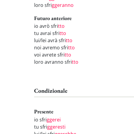
loro sfri
ggeranno
Futuro anteriore
io avrò sfri
tto
tu avrai sfri
tto
lui/lei avrà sfri
tto
noi avremo sfri
tto
voi avrete sfri
tto
loro avranno sfri
tto
Condizionale
Presente
io sfri
ggerei
tu sfri
ggeresti