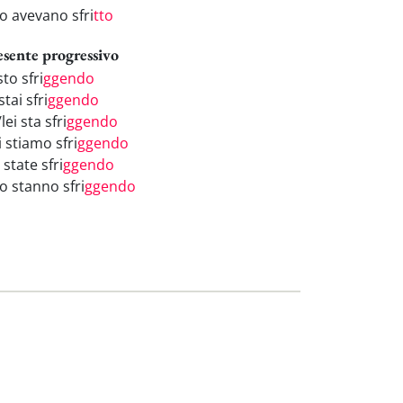
ro avevano sfri
tto
esente progressivo
sto sfri
ggendo
stai sfri
ggendo
/lei sta sfri
ggendo
 stiamo sfri
ggendo
 state sfri
ggendo
o stanno sfri
ggendo