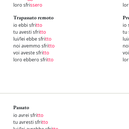
loro sfri
ssero
lo
Trapassato remoto
Pr
io ebbi sfri
tto
io 
tu avesti sfri
tto
tu 
lui/lei ebbe sfri
tto
lui
noi avemmo sfri
tto
noi
voi aveste sfri
tto
voi
loro ebbero sfri
tto
lor
Passato
io avrei sfri
tto
tu avresti sfri
tto