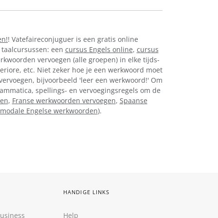
en!
! Vatefaireconjuguer is een gratis online
 taalcursussen: een
cursus Engels online
,
cursus
erkwoorden vervoegen (alle groepen) in elke tijds-
eriore, etc. Niet zeker hoe je een werkwoord moet
 vervoegen, bijvoorbeeld 'leer een werkwoord!' Om
 grammatica, spellings- en vervoegingsregels om de
gen
,
Franse werkwoorden vervoegen
,
Spaanse
modale Engelse werkwoorden
).
HANDIGE LINKS
Business
Help