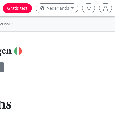
Gratis test
Nederlands
TALIAANS
gen
ns