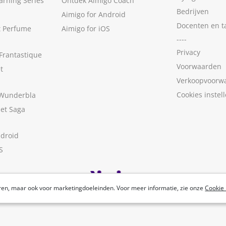
arning Series
Ontdek Aimigo Coach
Bedrijven
Aimigo for Android
Docenten en t
t Perfume
Aimigo for iOS
----
Privacy
Frantastique
Voorwaarden
t
Verkoopvoorw
Cookies instel
 Wunderbla
met Saga
ndroid
S
ren, maar ook voor marketingdoeleinden. Voor meer informatie, zie onze
Cookie 