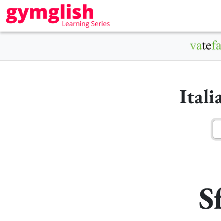
Ital
S