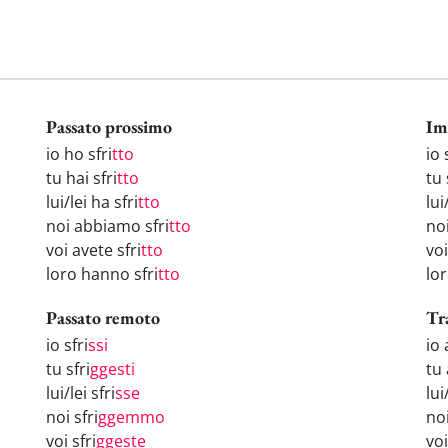
Passato prossimo
Im
io ho sfri
tto
io 
tu hai sfri
tto
tu 
lui/lei ha sfri
tto
lui
noi abbiamo sfri
tto
noi
voi avete sfri
tto
voi
loro hanno sfri
tto
lor
Passato remoto
Tr
io sfri
ssi
io 
tu sfri
ggesti
tu 
lui/lei sfri
sse
lui
noi sfri
ggemmo
no
voi sfri
ggeste
voi