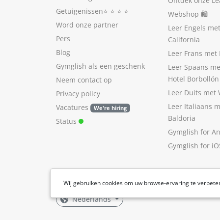
Ontdek onze Le
Getuigenissen
⭐️ ⭐️ ⭐️ ⭐️
Webshop 🛍
Word onze partner
Leer Engels me
Pers
California
Blog
Leer Frans met 
Gymglish als een geschenk
Leer Spaans me
Hotel Borbollón
Neem contact op
Leer Duits met
Privacy policy
Leer Italiaans 
Vacatures
We're hiring
Baldoria
Status
Gymglish for A
Gymglish for iO
Wij gebruiken cookies om uw browse-ervaring te verbete
Nederlands