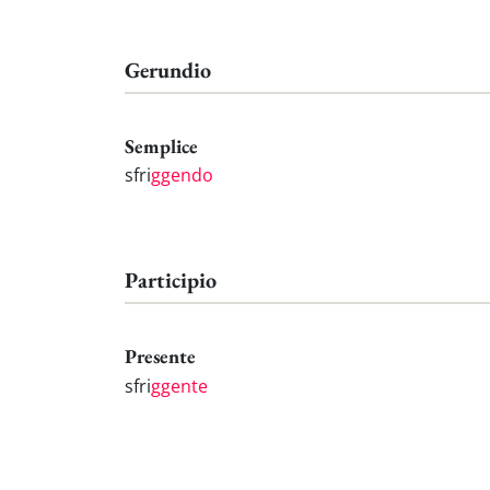
Gerundio
Semplice
sfri
ggendo
Participio
Presente
sfri
ggente