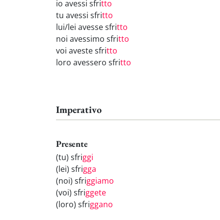
io avessi sfri
tto
tu avessi sfri
tto
lui/lei avesse sfri
tto
noi avessimo sfri
tto
voi aveste sfri
tto
loro avessero sfri
tto
Imperativo
Presente
(tu) sfri
ggi
(lei) sfri
gga
(noi) sfri
ggiamo
(voi) sfri
ggete
(loro) sfri
ggano