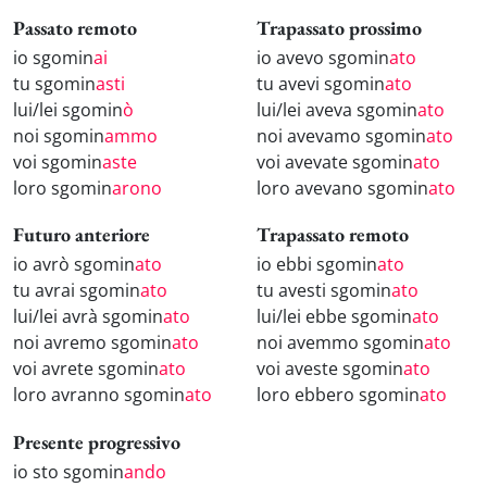
Passato remoto
Trapassato prossimo
io sgomin
ai
io avevo sgomin
ato
tu sgomin
asti
tu avevi sgomin
ato
lui/lei sgomin
ò
lui/lei aveva sgomin
ato
noi sgomin
ammo
noi avevamo sgomin
ato
voi sgomin
aste
voi avevate sgomin
ato
loro sgomin
arono
loro avevano sgomin
ato
Futuro anteriore
Trapassato remoto
io avrò sgomin
ato
io ebbi sgomin
ato
tu avrai sgomin
ato
tu avesti sgomin
ato
lui/lei avrà sgomin
ato
lui/lei ebbe sgomin
ato
noi avremo sgomin
ato
noi avemmo sgomin
ato
voi avrete sgomin
ato
voi aveste sgomin
ato
loro avranno sgomin
ato
loro ebbero sgomin
ato
Presente progressivo
io sto sgomin
ando