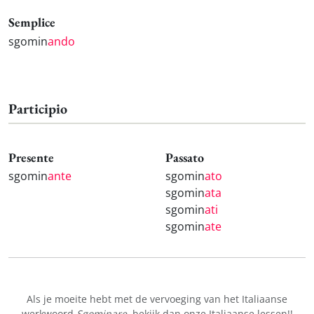
Semplice
sgomin
ando
Participio
Presente
Passato
sgomin
ante
sgomin
ato
sgomin
ata
sgomin
ati
sgomin
ate
Als je moeite hebt met de vervoeging van het Italiaanse
werkwoord
Sgominare
, bekijk dan onze
Italiaanse lessen!
!