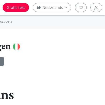
Gratis test
Nederlands
TALIAANS
gen
ans