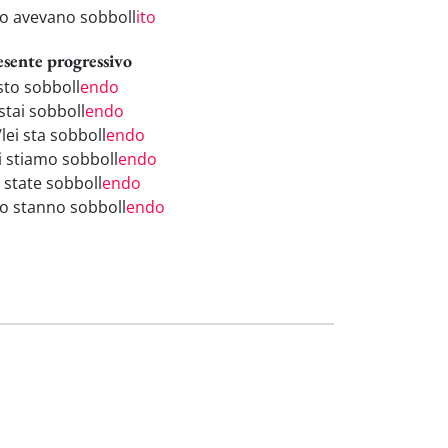
ro avevano sobboll
ito
esente progressivo
sto sobboll
endo
stai sobboll
endo
/lei sta sobboll
endo
i stiamo sobboll
endo
 state sobboll
endo
ro stanno sobboll
endo