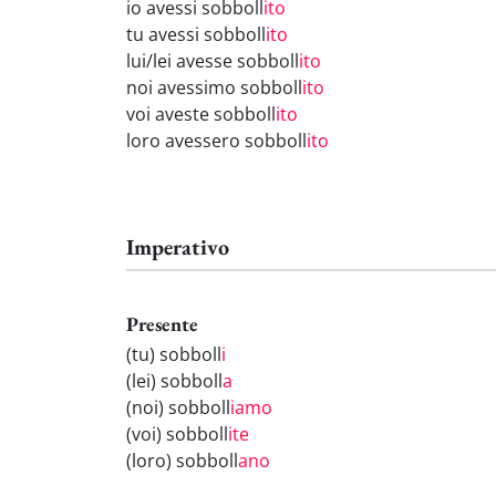
io avessi sobboll
ito
tu avessi sobboll
ito
lui/lei avesse sobboll
ito
noi avessimo sobboll
ito
voi aveste sobboll
ito
loro avessero sobboll
ito
Imperativo
Presente
(tu) sobboll
i
(lei) sobboll
a
(noi) sobboll
iamo
(voi) sobboll
ite
(loro) sobboll
ano