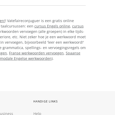
sen!
! Vatefaireconjuguer is een gratis online
 taalcursussen: een
cursus Engels online
,
cursus
erkwoorden vervoegen (alle groepen) in elke tijds-
eriore, etc. Niet zeker hoe je een werkwoord moet
zin vervoegen, bijvoorbeeld 'leer een werkwoord!'
nse grammatica, spellings- en vervoegingsregels om
egen
,
Franse werkwoorden vervoegen
,
Spaanse
modale Engelse werkwoorden
).
HANDIGE LINKS
Business
Help