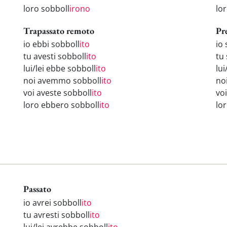
loro sobboll
irono
lo
Trapassato remoto
Pr
io ebbi sobboll
ito
io 
tu avesti sobboll
ito
tu 
lui/lei ebbe sobboll
ito
lui
noi avemmo sobboll
ito
no
voi aveste sobboll
ito
voi
loro ebbero sobboll
ito
lo
Passato
io avrei sobboll
ito
tu avresti sobboll
ito