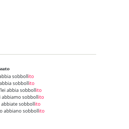
ssato
 abbia sobboll
ito
 abbia sobboll
ito
/lei abbia sobboll
ito
i abbiamo sobboll
ito
i abbiate sobboll
ito
ro abbiano sobboll
ito