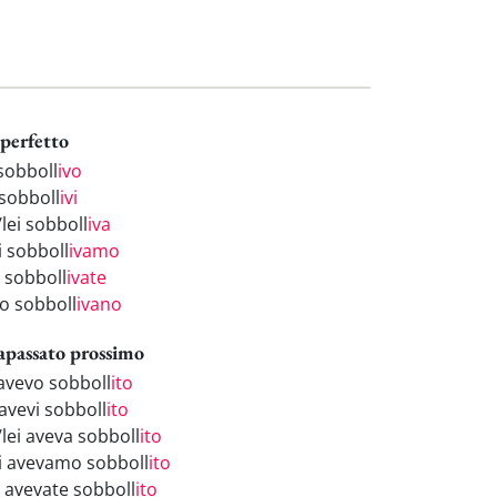
perfetto
 sobboll
ivo
 sobboll
ivi
/lei sobboll
iva
i sobboll
ivamo
i sobboll
ivate
ro sobboll
ivano
apassato prossimo
 avevo sobboll
ito
 avevi sobboll
ito
/lei aveva sobboll
ito
i avevamo sobboll
ito
i avevate sobboll
ito