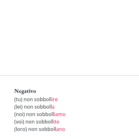
Negativo
(tu) non sobboll
ire
(lei) non sobboll
a
(noi) non sobboll
iamo
(voi) non sobboll
ite
(loro) non sobboll
ano