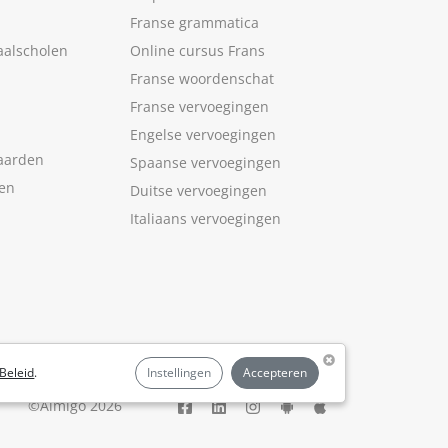
Franse grammatica
aalscholen
Online cursus Frans
Franse woordenschat
Franse vervoegingen
Engelse vervoegingen
aarden
Spaanse vervoegingen
len
Duitse vervoegingen
Italiaans vervoegingen
Beleid
.
Instellingen
Accepteren
©Aimigo 2026