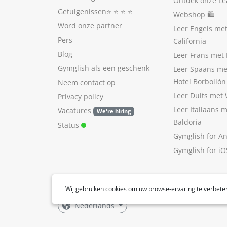
Ontdek onze Le
Getuigenissen
⭐️ ⭐️ ⭐️ ⭐️
Webshop 🛍
Word onze partner
Leer Engels me
Pers
California
Blog
Leer Frans met 
Gymglish als een geschenk
Leer Spaans me
Hotel Borbollón
Neem contact op
Leer Duits met
Privacy policy
Leer Italiaans 
Vacatures
We're hiring
Baldoria
Status
Gymglish for A
Gymglish for iO
Wij gebruiken cookies om uw browse-ervaring te verbete
Nederlands