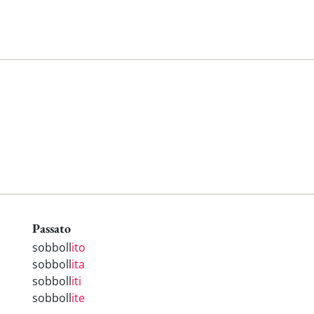
Passato
sobboll
ito
sobboll
ita
sobboll
iti
sobboll
ite